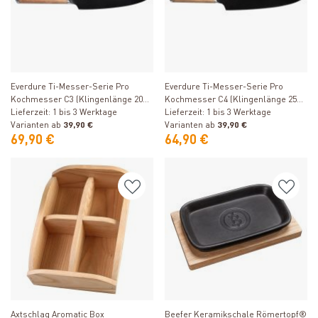
Produkt ansehen
Produkt ansehen
Everdure Ti-Messer-Serie Pro
Everdure Ti-Messer-Serie Pro
Kochmesser C3 (Klingenlänge 203
Kochmesser C4 (Klingenlänge 254
mm)
Lieferzeit: 1 bis 3 Werktage
mm)
Lieferzeit: 1 bis 3 Werktage
Varianten ab
39,90 €
Varianten ab
39,90 €
69,90 €
64,90 €
Produkt ansehen
Produkt ansehen
Axtschlag Aromatic Box
Beefer Keramikschale Römertopf®