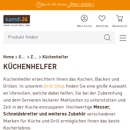
Mo-Fr 09-18 Uhr
0351 25930011
alt springen
Mein Konto
Merkliste
Warenkorb
Home
Grillzubehör
Zubehör
Küchenhelfer
KÜCHENHELFER
Küchenhelfer erleichtern Ihnen das Kochen, Backen und
Grillen. In unserem
Grill-Shop
finden Sie eine große Auswahl
an Utensilien, welche dabei helfen, Sie bei der Zubereitung
und dem Servieren leckerer Mahlzeiten zu unterstützen und
Zeit in der Küche einzusparen. Hochwertige
Messer,
Schneidebretter und weiteres Zubehör
verschiedener
Marken für Küche und Grill ermöglichen Ihnen das beste
Kocherlebnis.