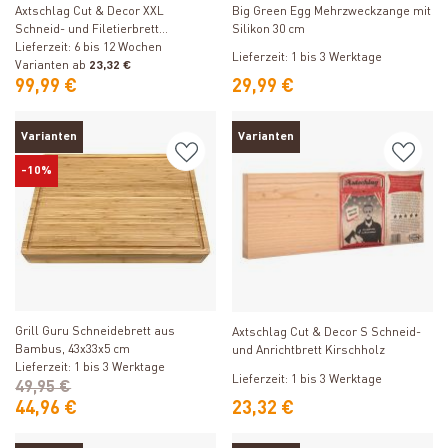
Axtschlag Cut & Decor XXL
Big Green Egg Mehrzweckzange mit
Schneid- und Filetierbrett
Silikon 30 cm
Kirschholz
Lieferzeit: 6 bis 12 Wochen
Lieferzeit: 1 bis 3 Werktage
Varianten ab
23,32 €
99,99 €
29,99 €
Varianten
Varianten
-10%
Produkt ansehen
Produkt ansehen
Grill Guru Schneidebrett aus
Axtschlag Cut & Decor S Schneid-
Bambus, 43x33x5 cm
und Anrichtbrett Kirschholz
Lieferzeit: 1 bis 3 Werktage
Lieferzeit: 1 bis 3 Werktage
49,95 €
44,96 €
23,32 €