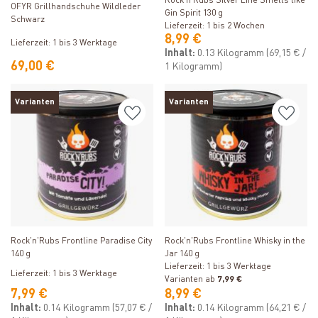
Rock'n'Rubs Silver Line Smells like
OFYR Grillhandschuhe Wildleder
Gin Spirit 130 g
Schwarz
Lieferzeit: 1 bis 2 Wochen
8,99 €
Lieferzeit: 1 bis 3 Werktage
Inhalt:
0.13 Kilogramm
(69,15 € /
69,00 €
1 Kilogramm)
Varianten
Varianten
Produkt ansehen
Produkt ansehen
Rock'n'Rubs Frontline Paradise City
Rock'n'Rubs Frontline Whisky in the
140 g
Jar 140 g
Lieferzeit: 1 bis 3 Werktage
Lieferzeit: 1 bis 3 Werktage
Varianten ab
7,99 €
7,99 €
8,99 €
Inhalt:
0.14 Kilogramm
(57,07 € /
Inhalt:
0.14 Kilogramm
(64,21 € /