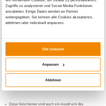
Mit
Zugriffe zu analysieren und Social-Media-Funktionen
der
Petroleumleuch
anzubieten. Einige Daten werden an Partner
te HK500 von
weitergegeben. Sie können alle Cookies akzeptieren,
Petromax
bringst
ablehnen oder individuell anpassen.
du Licht ins Dunkel
und überraschst
Outdoorfans mit
einem wirklich
praktischen
Alle zulassen
Geschenk.
Camper- und Outdoorgeschenke sind eine Möglichkeit,
Anpassen
die Verbundenheit zur Natur auszudrücken und die
Schönheit der Umwelt zu schätzen. Sie ermutigen die
Ablehnen
Beschenkten, die Natur zu erkunden und
neue Orte zu
entdecken
.
Diese Geschenke sind auch ein Ausdruck des