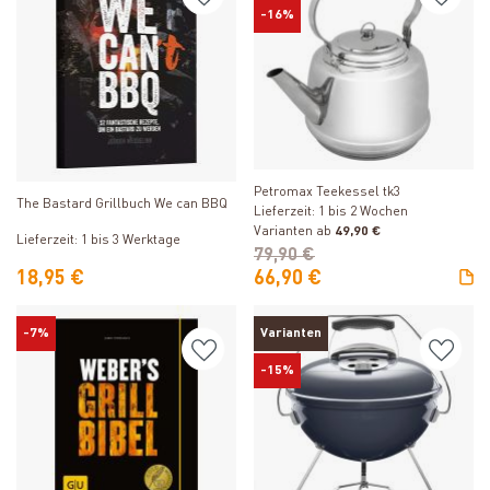
-16%
Produkt ansehen
Produkt ansehen
Petromax Teekessel tk3
The Bastard Grillbuch We can BBQ
Lieferzeit: 1 bis 2 Wochen
Varianten ab
49,90 €
Lieferzeit: 1 bis 3 Werktage
79,90 €
18,95 €
66,90 €
-7%
Varianten
-15%