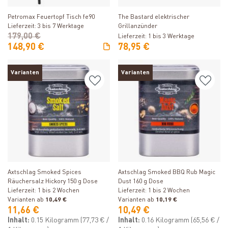
Petromax Feuertopf Tisch fe90
The Bastard elektrischer
Lieferzeit: 3 bis 7 Werktage
Grillanzünder
179,00 €
Lieferzeit: 1 bis 3 Werktage
148,90 €
78,95 €
Varianten
Varianten
Produkt ansehen
Produkt ansehen
Axtschlag Smoked Spices
Axtschlag Smoked BBQ Rub Magic
Räuchersalz Hickory 150 g Dose
Dust 160 g Dose
Lieferzeit: 1 bis 2 Wochen
Lieferzeit: 1 bis 2 Wochen
Varianten ab
10,49 €
Varianten ab
10,19 €
11,66 €
10,49 €
Inhalt:
0.15 Kilogramm
(77,73 € /
Inhalt:
0.16 Kilogramm
(65,56 € /