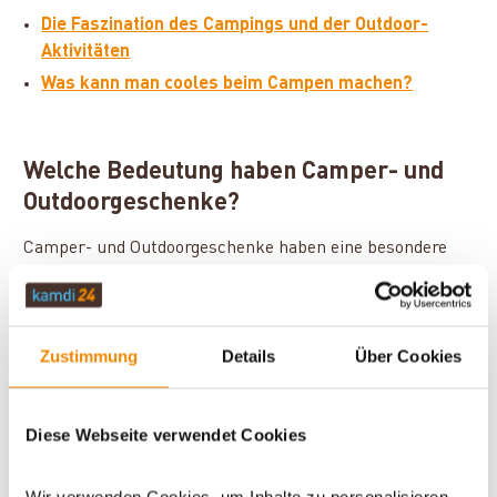
Die Faszination des Campings und der Outdoor-
Aktivitäten
Was kann man cooles beim Campen machen?
Welche Bedeutung haben Camper- und
Outdoorgeschenke?
Camper- und Outdoorgeschenke haben eine besondere
Bedeutung für Menschen, die gerne Zeit in der Natur
verbringen. Sie sind nicht nur praktisch, sondern auch
symbolisch für die Abenteuerlust und den Freiheitsdrang,
den viele Outdoor-Enthusiasten in sich tragen. Diese
Zustimmung
Details
Über Cookies
Geschenke ermöglichen es, die Leidenschaft für das
Campen und die Natur noch intensiver zu erleben und zu
Diese Webseite verwendet Cookies
genießen.
Wir verwenden Cookies, um Inhalte zu personalisieren,