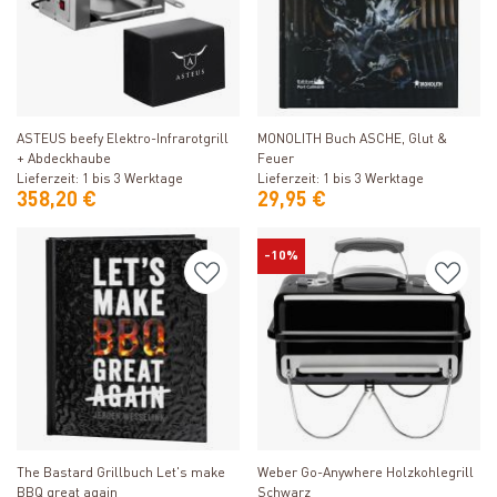
Produkt ansehen
Produkt ansehen
ASTEUS beefy Elektro-Infrarotgrill
MONOLITH Buch ASCHE, Glut &
+ Abdeckhaube
Feuer
Lieferzeit: 1 bis 3 Werktage
Lieferzeit: 1 bis 3 Werktage
358,20 €
29,95 €
-10%
Produkt ansehen
Produkt ansehen
Weber Go-Anywhere Holzkohlegrill
The Bastard Grillbuch Let's make
Schwarz
BBQ great again