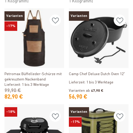
1 Kilogramm)
1 Kilogramm)
Varianten
Varianten
-17%
Produkt ansehen
Produkt ansehen
Petromax Büffelleder-Schürze mit
Camp Chef Deluxe Dutch Oven 12"
gekreuztem Nackenband
Lieferzeit: 1 bis 3 Werktage
Lieferzeit: 1 bis 3 Werktage
99,90 €
Varianten ab
47,90 €
82,90 €
56,90 €
-18%
Varianten
-17%