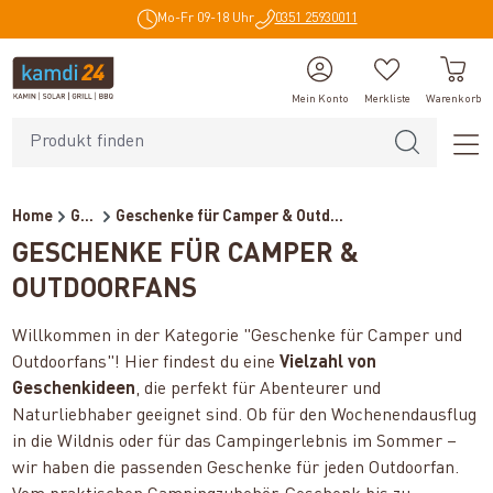
Mo-Fr 09-18 Uhr
0351 25930011
alt springen
Mein Konto
Merkliste
Warenkorb
Home
Geschenke
Geschenke für Camper & Outd...
GESCHENKE FÜR CAMPER &
OUTDOORFANS
Willkommen in der Kategorie "Geschenke für Camper und
Outdoorfans"! Hier findest du eine
Vielzahl von
Geschenkideen
, die perfekt für Abenteurer und
Naturliebhaber geeignet sind. Ob für den Wochenendausflug
in die Wildnis oder für das Campingerlebnis im Sommer –
wir haben die passenden Geschenke für jeden Outdoorfan.