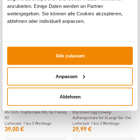
anzubieten. Einige Daten werden an Partner
Produkt ansehen
Produkt ansehen
weitergegeben. Sie können alle Cookies akzeptieren,
Beefer Gastronormschale 20 mm
Beefer Gastronormschale 20 mm
ablehnen oder individuell anpassen.
für Beefer One und Beefer One Pro
für Beefer XL und Beefer XL Chef
Lieferzeit: 1 bis 3 Werktage
Lieferzeit: 1 bis 2 Wochen
12,00 €
27,00 €
Alle zulassen
Anpassen
Ablehnen
Produkt ansehen
Produkt ansehen
ASTEUS Tropfschale XXL für Family
Big Green Egg Einweg-
V2
Auffangschale für XLarge 5er-Set
Lieferzeit: 1 bis 3 Werktage
Lieferzeit: 1 bis 3 Werktage
39,00 €
29,99 €