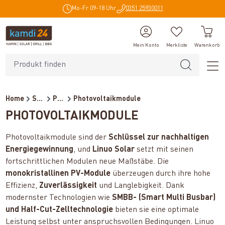
Mo-Fr 09-18 Uhr
0351 25930011
alt springen
Mein Konto
Merkliste
Warenkorb
Home
Solar
Photovoltaik
Photovoltaikmodule
PHOTOVOLTAIKMODULE
Photovoltaikmodule sind der
Schlüssel zur nachhaltigen
Energiegewinnung
, und
Linuo Solar
setzt mit seinen
fortschrittlichen Modulen neue Maßstäbe. Die
monokristallinen PV-Module
überzeugen durch ihre hohe
Effizienz,
Zuverlässigkeit
und Langlebigkeit. Dank
modernster Technologien wie
SMBB- (Smart Multi Busbar)
und Half-Cut-Zelltechnologie
bieten sie eine optimale
Leistung selbst unter anspruchsvollen Bedingungen. Linuo