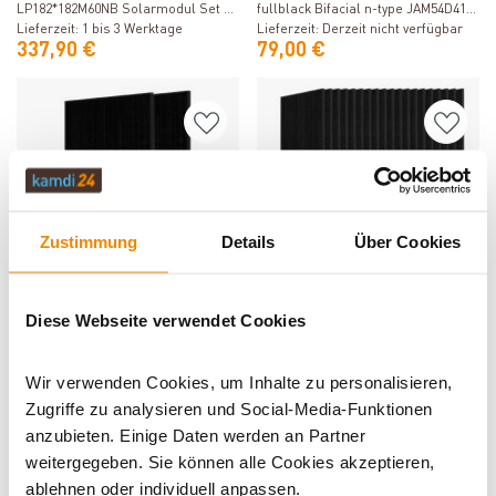
LP182*182M60NB Solarmodul Set –
fullblack Bifacial n-type JAM54D41-
N-Type TOPCon Dual Glass
Lieferzeit: 1 bis 3 Werktage
430/GB
Lieferzeit: Derzeit nicht verfügbar
337,90 €
79,00 €
Zustimmung
Details
Über Cookies
Produkt ansehen
Produkt ansehen
Diese Webseite verwendet Cookies
Yuma 2x Sunpro SPDG500-N108R12
BDR 36x Leapton Solar
Solarmodul Set – Bifazial, 500 Wp,
LP182*182M60NB Solarmodul Set –
Glas/Glas
Lieferzeit: 1 bis 3 Werktage
N-Type TOPCon Dual Glass
Lieferzeit: 1 bis 3 Werktage
Wir verwenden Cookies, um Inhalte zu personalisieren,
184,90 €
2.699,00 €
Zugriffe zu analysieren und Social-Media-Funktionen
anzubieten. Einige Daten werden an Partner
weitergegeben. Sie können alle Cookies akzeptieren,
ablehnen oder individuell anpassen.