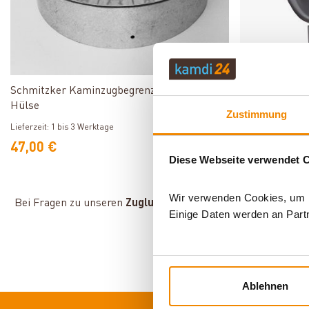
ø 130 mm
Produkt ansehen
Schmitzker Kaminzugbegrenzer WZB-1 mit
Schiedel Adap
Hülse
für PPL T-St
Zustimmung
Lieferzeit: 3 bis 
Lieferzeit: 1 bis 3 Werktage
61,00 €
47,00 €
35,47 €
Diese Webseite verwendet 
Wir verwenden Cookies, um In
Bei Fragen zu unseren
Zugluftbegrenzern
stehen wir Ihnen
Einige Daten werden an Partn
Ablehnen