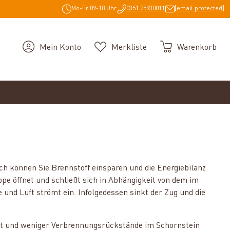
Mo-Fr 09-18 Uhr
0351 25930011
[email protected]
Mein Konto
Merkliste
Warenkorb
ch können Sie Brennstoff einsparen und die Energiebilanz
pe öffnet und schließt sich in Abhängigkeit von dem im
und Luft strömt ein. Infolgedessen sinkt der Zug und die
gert und weniger Verbrennungsrückstände im Schornstein