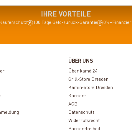
IHRE VORTEILE
Käuferschutz
100 Tage Geld-zurück-Garantie
0%–Finanzier
ÜBER UNS
er
Über kamdi24
Grill-Store Dresden
Kamin-Store Dresden
n
Karriere
AGB
nmeldung
Datenschutz
Widerrufsrecht
Barrierefreiheit