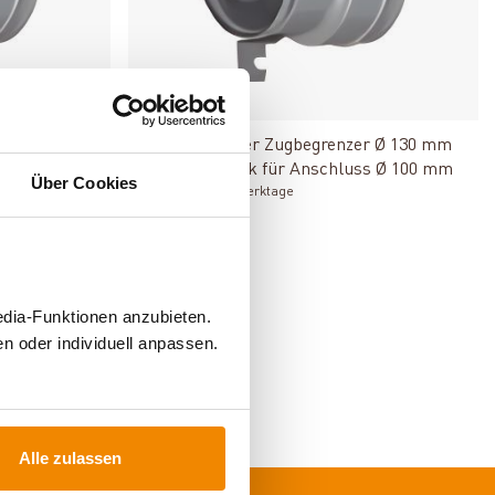
ø 130 mm
Produkt ansehen
r Ø 130 mm
Schiedel Adapter Zugbegrenzer Ø 130 mm
ss Ø 120 mm
für PPL T-Stück für Anschluss Ø 100 mm
Über Cookies
Lieferzeit: 3 bis 7 Werktage
61,00 €
35,47 €
edia-Funktionen anzubieten.
25930011
zur Verfügung.
n oder individuell anpassen.
Alle zulassen