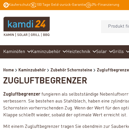
Käuferschutz
100 Tage Geld-zurück-Garantie
0%–Finanzierung
springen
Zur Hauptnavigation springen
Kaminöfen
Kaminzubehör
Heiztechnik
Solar
Grills
Home
Kaminzubehör
Zubehör Schornsteine
Zugluftbegrenze
ZUGLUFTBEGRENZER
Zugluftbegrenzer
fungieren als selbstständige Nebenluftvorr
verbessern. Sie bestehen aus Stahlblech, haben eine zylindri
Schornstein vorherrschenden Zug. Wenn der Wert für den optim
Klappe schließt wieder, sobald der optimale Wert erreicht ist
Mit einem Zugluftbegrenzer tragen Sie obendrein zur Sauberke