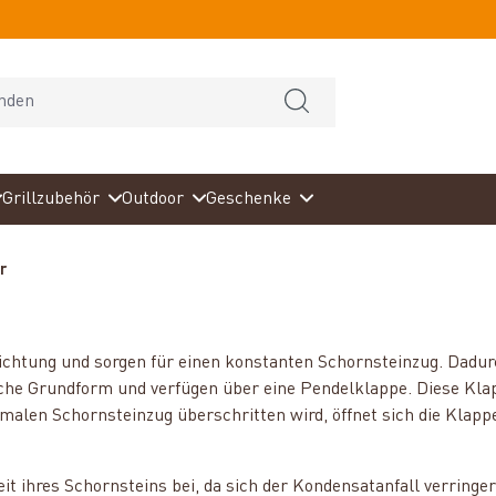
Grillzubehör
Outdoor
Geschenke
r
ichtung und sorgen für einen konstanten Schornsteinzug. Dadur
sche Grundform und verfügen über eine Pendelklappe. Diese Klap
alen Schornsteinzug überschritten wird, öffnet sich die Klappe 
.
it ihres Schornsteins bei, da sich der Kondensatanfall verrin