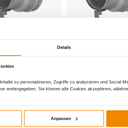
ø 130 mm
Produkt ansehen
Produkt ansehen
ter Zugbegrenzer Ø 130 mm
Schiedel Adapter Zugbegrenze
ück für Anschluss Ø 160 mm
für PPL T-Stück für Anschlu
Details
7 Werktage
Lieferzeit: 3 bis 7 Werktage
61,00 €
35,47 €
Cookies
halte zu personalisieren, Zugriffe zu analysieren und Social-M
 gern per Mail an
[email protected]
oder telefonisch unter
0351 
er weitergegeben. Sie können alle Cookies akzeptieren, ablehne
Anpassen