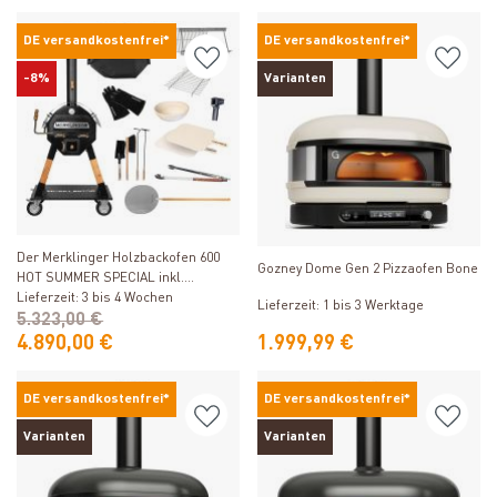
DE versandkostenfrei*
DE versandkostenfrei*
-8%
Varianten
Produkt ansehen
Produkt ansehen
Der Merklinger Holzbackofen 600
Gozney Dome Gen 2 Pizzaofen Bone
HOT SUMMER SPECIAL inkl.
Komplettset & Abdeckhaube
Lieferzeit: 3 bis 4 Wochen
Lieferzeit: 1 bis 3 Werktage
5.323,00 €
4.890,00 €
1.999,99 €
DE versandkostenfrei*
DE versandkostenfrei*
Varianten
Varianten