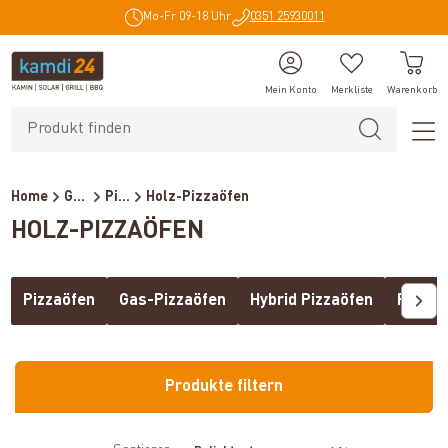
Mo-Fr 09-18 Uhr
0351 25930011
alt springen
Mein Konto
Merkliste
Warenkorb
Home
Grills
Pizzaöfen
Holz-Pizzaöfen
HOLZ-PIZZAÖFEN
Pizzaöfen
Gas-Pizzaöfen
Hybrid Pizzaöfen
Pizza-
Produkte filtern