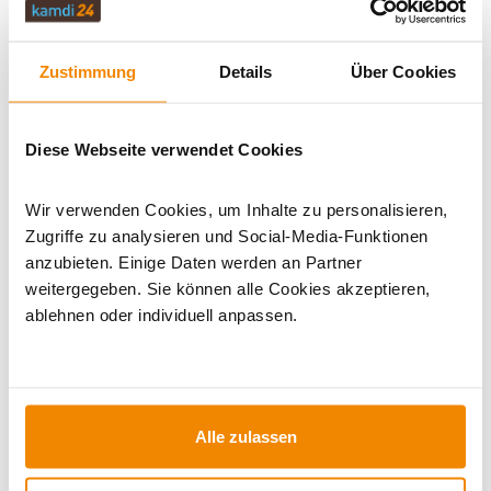
Vorteile der Holzbefeuerung
Holz-Pizzaofen oder Gas – was ist besser?
Welches Holz eignet sich für den Pizzaofen?
Zustimmung
Details
Über Cookies
Worauf beim Kauf achten?
FAQ: Häufige Fragen
Diese Webseite verwendet Cookies
Fazit
Wir verwenden Cookies, um Inhalte zu personalisieren,
Zugriffe zu analysieren und Social-Media-Funktionen
Was macht einen Holz-Pizzaofen
anzubieten. Einige Daten werden an Partner
besonders?
weitergegeben. Sie können alle Cookies akzeptieren,
ablehnen oder individuell anpassen.
Der Alfa Forni Ciao
vereint italienisches
Design mit
Alle zulassen
professioneller
Backleistung.