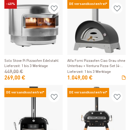
-40%
DE versandkostenfrei*
Produkt ansehen
Produkt ansehen
Solo Stove Pi Pizzaofen Edelstahl
Alfa Forni Pizzaofen Ciao Grau ohne
Lieferzeit: 1 bis 3 Werktage
Unterbau + Ventura Pizza-Set (4-
449,00 €
tlg.) gratis
Lieferzeit: 1 bis 3 Werktage
269,00 €
1.049,00 €
DE versandkostenfrei*
DE versandkostenfrei*