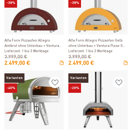
-38%
-38%
Produkt ansehen
Produkt ansehen
Alfa Forni Pizzaofen Allegro
Alfa Forni Allegro Pizzaofen Gelb
Antikrot ohne Unterbau + Ventura
ohne Unterbau + Ventura Pizza-Set
Pizza-Set (4-tlg.) gratis
Lieferzeit: 1 bis 3 Werktage
(4-tlg.) gratis
Lieferzeit: 1 bis 3 Werktage
3.999,00 €
3.999,00 €
2.499,00 €
2.499,00 €
Varianten
Varianten
-40%
-20%
Produkt ansehen
Produkt ansehen