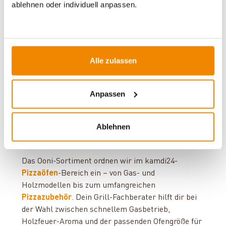
ablehnen oder individuell anpassen.
USA und Europa.
Typisch für Ooni sind kompakte, transportable
Öfen mit
Cordierit-Pizzasteinen
, die bis zu 500 °C
erreichen und Pizzen in etwa 60 Sekunden backen.
Alle zulassen
Gas-Modelle arbeiten mit handelsüblichem
Propangas und 50 mbar-Anschlussdruck; Holz-
und Hybrid-Öfen lassen sich optional per
Anpassen
Gasbrenner nachrüsten. Neben den Öfen führt
kamdi24 Pizzaschieber, Ersatzsteine, Modultische
Ablehnen
und Brennstoffe wie ENplus®-zertifizierte
Hartholzpellets.
Das Ooni-Sortiment ordnen wir im kamdi24-
Pizzaöfen
-Bereich ein – von Gas- und
Holzmodellen bis zum umfangreichen
Pizzazubehör
. Dein Grill-Fachberater hilft dir bei
der Wahl zwischen schnellem Gasbetrieb,
Holzfeuer-Aroma und der passenden Ofengröße für