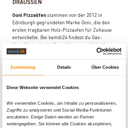
DRAUSSEN
Ooni Pizzaöfen
stammen von der 2012 in
Edinburgh gegründeten Marke Ooni, die den
ersten tragbaren Holz-Pizzaofen für Zuhause
entwickelte. Bei kamdi24 findest du Gas-
Modelle der
Koda
-Serie, Holz- und Hybrid-
Öfen der
Karu
-Linie sowie passendes
Pizzazubehör – für knusprige Pizza auf
Zustimmung
Details
Über Cookies
Terrasse, Balkon oder im Garten.
Gründer
Kristian Tapaninaho
und
Darina Garland
starteten Ooni mit einer einfachen Idee: Pizza in
Diese Webseite verwendet Cookies
Restaurantqualität soll auch zu Hause in wenigen
Minuten gelingen. Der Name leitet sich vom
Wir verwenden Cookies, um Inhalte zu personalisieren,
finnischen Wort für Ofen ab; zuerst lief die Marke
Zugriffe zu analysieren und Social-Media-Funktionen
unter „Uuni“, seit 2018 heißt sie offiziell Ooni. Aus
anzubieten. Einige Daten werden an Partner
dem Kickstarter-Projekt 2012 wurde ein globales
weitergegeben. Sie können alle Cookies akzeptieren,
Outdoor-Koch-Label mit Teams in Schottland, den