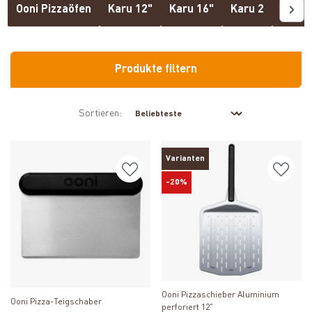
Ooni Pizzaöfen
Karu 12"
Karu 16"
Karu 2
Koda 
Produkte filtern
Sortieren:
Varianten
-20%
Produkt ansehen
Produkt ansehen
Ooni Pizzaschieber Aluminium
Ooni Pizza-Teigschaber
perforiert 12"