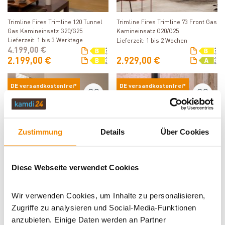
Produkt ansehen
Produkt ansehen
Trimline Fires Trimline 120 Tunnel
Trimline Fires Trimline 73 Front Gas
Gas Kamineinsatz G20/G25
Kamineinsatz G20/G25
Lieferzeit: 1 bis 3 Werktage
Lieferzeit: 1 bis 2 Wochen
4.199,00 €
2.199,00 €
2.929,00 €
DE versandkostenfrei*
DE versandkostenfrei*
Varianten
Varianten
-41%
Zustimmung
Details
Über Cookies
Diese Webseite verwendet Cookies
Produkt ansehen
Produkt ansehen
Trimline Fires Trimline 140 Front
Trimline Fires Trimline Tourmaline
Gas Kamineinsatz G20/G25
Gas-Kaminofen G20
Wir verwenden Cookies, um Inhalte zu personalisieren,
Lieferzeit: 1 bis 3 Werktage
Zugriffe zu analysieren und Social-Media-Funktionen
Lieferzeit: 1 bis 2 Wochen
3.879,00 €
anzubieten. Einige Daten werden an Partner
2.299,00 €
2.769,00 €