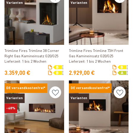
Varianten
Varianten
Produkt ansehen
Produkt ansehen
Trimline Fires Trimline 38 Corner
Trimline Fires Trimline 73H Front
Right Gas Kamineinsatz G20/G25
Gas Kamineinsatz G20/G25
Lieferzeit: 1 bis 2 Wochen
Lieferzeit: 1 bis 2 Wochen
3.359,00 €
2.929,00 €
DE versandkostenfrei*
DE versandkostenfrei*
Varianten
Varianten
-48%