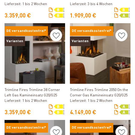
G20/G25
Lieferzeit: 1 bis 2 Wochen
Lieferzeit: 3 bis 4 Wochen
3.359,00 €
1.909,00 €
DE versandkostenfrei*
DE versandkostenfrei*
Varianten
Varianten
Produkt ansehen
Produkt ansehen
Trimline Fires Trimline 38 Corner
Trimline Fires Trimline 2050 On the
Left Gas Kamineinsatz G20/G25
Corner Gas Kamineinsatz G20/G25
Lieferzeit: 1 bis 2 Wochen
Lieferzeit: 1 bis 2 Wochen
3.359,00 €
4.149,00 €
DE versandkostenfrei*
DE versandkostenfrei*