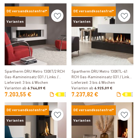
DE versandkostenfrei*
DE versandkostenfrei*
Varianten
Varianten
Produkt ansehen
Produkt ansehen
Spartherm DRU Metro 130XT/2 RCH
Spartherm DRU Metro 130XTL-41
Gas-Kamineinsatz G31 / Links /
RCH Gas-Kamineinsatz G31 / Links
Ceraglas
Lieferzeit: 3 bis 4 Wochen
/ Ceraglas
Lieferzeit: 3 bis 4 Wochen
Varianten ab
6.744,09 €
Varianten ab
6.925,09 €
7.203,55 €
7.237,82 €
DE versandkostenfrei*
DE versandkostenfrei*
Varianten
Varianten