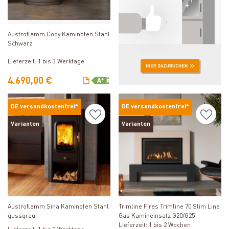
Produkt ansehen
Austroflamm Cody Kaminofen Stahl
Schwarz
Lieferzeit: 1 bis 3 Werktage
4.690,00 €
DE versandkostenfrei*
DE versandkostenfrei*
Varianten
Varianten
Produkt ansehen
Produkt ansehen
Austroflamm Sina Kaminofen Stahl
Trimline Fires Trimline 70 Slim Line
gussgrau
Gas Kamineinsatz G20/G25
Lieferzeit: 1 bis 2 Wochen