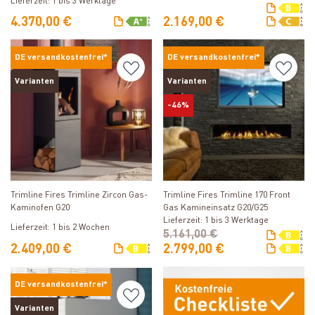
Lieferzeit: 1 bis 3 Werktage
4.370,00 €
2.169,00 €
DE versandkostenfrei*
DE versandkostenfrei*
Varianten
Varianten
-46%
Produkt ansehen
Produkt ansehen
Trimline Fires Trimline 170 Front
Trimline Fires Trimline Zircon Gas-
Gas Kamineinsatz G20/G25
Kaminofen G20
Lieferzeit: 1 bis 3 Werktage
Lieferzeit: 1 bis 2 Wochen
5.161,00 €
2.409,00 €
2.799,00 €
DE versandkostenfrei*
Varianten