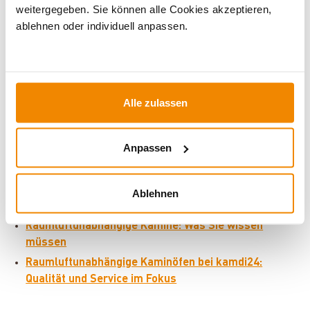
weitergegeben. Sie können alle Cookies akzeptieren,
ablehnen oder individuell anpassen.
1
2
3
...
22
Alle zulassen
Raumluftunabhängige Kaminöfen – hoher
Anpassen
Komfort und maximale Sicherheit
Raumluftunabhängige Kamine - Die perfekte Wahl für
Ablehnen
moderne Häuser
Raumluftunabhängige Kamine: Was Sie wissen
müssen
Raumluftunabhängige Kaminöfen bei kamdi24:
Qualität und Service im Fokus