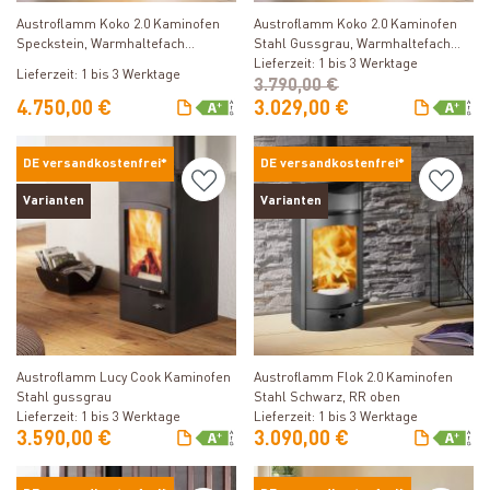
Austroflamm Koko 2.0 Kaminofen
Austroflamm Koko 2.0 Kaminofen
Stahl Gussgrau, Warmhaltefach
Speckstein, Warmhaltefach
Keramik Schwarz matt, Guss-
Lieferzeit: 1 bis 3 Werktage
Speckstein, Guss-Topplatte, RRA
Lieferzeit: 1 bis 3 Werktage
Topplatte, RRA oben + kostenfreie
3.790,00 €
oben
Installation
4.750,00 €
3.029,00 €
DE versandkostenfrei*
DE versandkostenfrei*
Varianten
Varianten
Produkt ansehen
Produkt ansehen
Austroflamm Lucy Cook Kaminofen
Austroflamm Flok 2.0 Kaminofen
Stahl gussgrau
Stahl Schwarz, RR oben
Lieferzeit: 1 bis 3 Werktage
Lieferzeit: 1 bis 3 Werktage
3.590,00 €
3.090,00 €