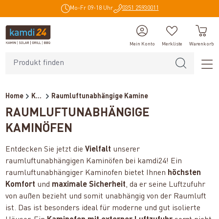
Mo-Fr 09-18 Uhr
0351 25930011
alt springen
Mein Konto
Merkliste
Warenkorb
Home
Kaminöfen
Raumluftunabhängige Kamine
RAUMLUFTUNABHÄNGIGE
KAMINÖFEN
Entdecken Sie jetzt die
Vielfalt
unserer
raumluftunabhängigen Kaminöfen bei kamdi24! Ein
raumluftunabhängiger Kaminofen bietet Ihnen
höchsten
Komfort
und
maximale Sicherheit
, da er seine Luftzufuhr
von außen bezieht und somit unabhängig von der Raumluft
ist. Das ist besonders ideal für moderne und gut isolierte