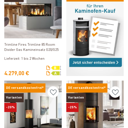
Produkt ansehen
Trimline Fires Trimline 85 Room
Divider Gas Kamineinsatz G20/G25
Lieferzeit: 1 bis 2 Wochen
4.279,00 €
DE versandkostenfrei*
DE versandkostenfrei*
Varianten
Varianten
-20%
-25%