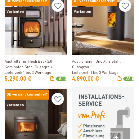
DE versandkostenfrei*
DE versandkostenfrei*
Varianten
Varianten
Produkt ansehen
Produkt ansehen
Austroflamm Heidi Back 2.0
Austroflamm Uno Xtra Stahl
Kaminofen Stahl Gussgrau
Gussgrau
Rauchabgang oben
Lieferzeit: 1 bis 3 Werktage
Lieferzeit: 1 bis 3 Werktage
5.290,00 €
4.890,00 €
DE versandkostenfrei*
Varianten