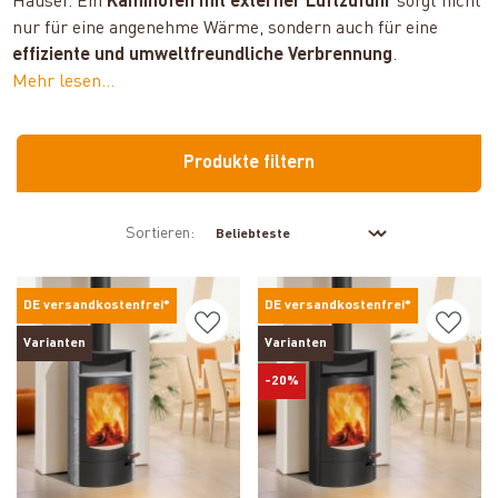
Häuser. Ein
Kaminofen mit externer Luftzufuhr
sorgt nicht
nur für eine angenehme Wärme, sondern auch für eine
effiziente und umweltfreundliche Verbrennung
.
Mehr lesen...
Produkte filtern
Sortieren:
DE versandkostenfrei*
DE versandkostenfrei*
Varianten
Varianten
-20%
Produkt ansehen
Produkt ansehen