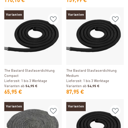
170,10 €
159,99 €
Varianten
Varianten
Produkt ansehen
Produkt ansehen
The Bastard Glasfaserdichtung
The Bastard Glasfaserdichtung
Compact
Medium
Lieferzeit: 1 bis 3 Werktage
Lieferzeit: 1 bis 3 Werktage
Varianten ab
54,95 €
Varianten ab
54,95 €
65,95 €
87,95 €
Varianten
Varianten