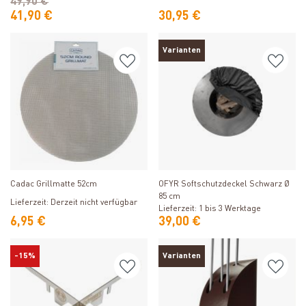
49,90 €
41,90 €
30,95 €
Varianten
Produkt ansehen
Produkt ansehen
Cadac Grillmatte 52cm
OFYR Softschutzdeckel Schwarz Ø
85 cm
Lieferzeit: Derzeit nicht verfügbar
Lieferzeit: 1 bis 3 Werktage
6,95 €
39,00 €
-15%
Varianten