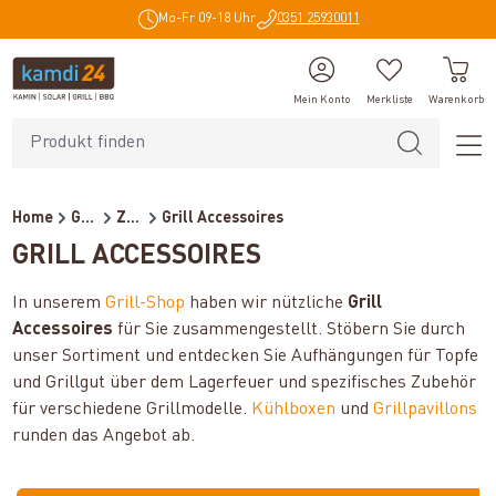
Mo-Fr 09-18 Uhr
0351 25930011
alt springen
Mein Konto
Merkliste
Warenkorb
Home
Grillzubehör
Zubehör
Grill Accessoires
GRILL ACCESSOIRES
In unserem
Grill-Shop
haben wir nützliche
Grill
Accessoires
für Sie zusammengestellt. Stöbern Sie durch
unser Sortiment und entdecken Sie Aufhängungen für Topfe
und Grillgut über dem Lagerfeuer und spezifisches Zubehör
für verschiedene Grillmodelle.
Kühlboxen
und
Grillpavillons
runden das Angebot ab.