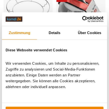
Produkt ansehen
Produkt ansehen
Zustimmung
Details
Über Cookies
Grill Guru Burgerhaube Large
Big Green Egg convEGGtor Korb für
Lieferzeit: 1 bis 3 Werktage
2XLarge
Varianten ab
6,28 €
Diese Webseite verwendet Cookies
Lieferzeit: 1 bis 3 Werktage
8,89 €
179,99 €
8,00 €
Wir verwenden Cookies, um Inhalte zu personalisieren,
Zugriffe zu analysieren und Social-Media-Funktionen
Varianten
DE versandkostenfrei*
anzubieten. Einige Daten werden an Partner
Varianten
weitergegeben. Sie können alle Cookies akzeptieren,
-10%
ablehnen oder individuell anpassen.
Produkt ansehen
Produkt ansehen