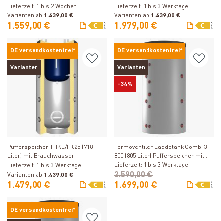
Lieferzeit: 1 bis 2 Wochen
Lieferzeit: 1 bis 3 Werktage
Varianten ab
1.439,00 €
Varianten ab
1.439,00 €
1.559,00 €
1.979,00 €
DE versandkostenfrei*
DE versandkostenfrei*
Varianten
Varianten
-34%
Produkt ansehen
Produkt ansehen
Pufferspeicher THKE/F 825 (718
Termoventiler Laddotank Combi 3
Liter) mit Brauchwasser
800 (805 Liter) Pufferspeicher mit
Brauchwasser und 2
Lieferzeit: 1 bis 3 Werktage
Lieferzeit: 1 bis 3 Werktage
Solarwärmetauschern
2.590,00 €
Varianten ab
1.439,00 €
1.479,00 €
1.699,00 €
DE versandkostenfrei*