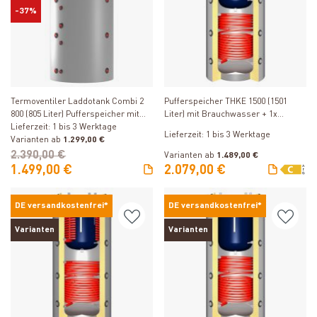
-37%
Produkt ansehen
Produkt ansehen
Termoventiler Laddotank Combi 2
Pufferspeicher THKE 1500 (1501
800 (805 Liter) Pufferspeicher mit
Liter) mit Brauchwasser + 1x
Brauchwasser und 1
Lieferzeit: 1 bis 3 Werktage
Solarwärmetauscher
Lieferzeit: 1 bis 3 Werktage
Solarwärmetauscher
Varianten ab
1.299,00 €
2.390,00 €
Varianten ab
1.489,00 €
1.499,00 €
2.079,00 €
DE versandkostenfrei*
DE versandkostenfrei*
Varianten
Varianten