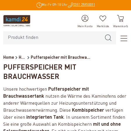
Mo-Fr 09-18 Uhr
0351 25930011
alt springen
Mein Konto
Merkliste
Warenkorb
Home
Heiztechnik
Pufferspeicher mit Brauchwa...
PUFFERSPEICHER MIT
BRAUCHWASSER
Unsere hochwertigen
Pufferspeicher mit
Brauchwassertank
nutzen die Wärme des Kaminofens oder
anderer Wärmequellen zur Heizungsunterstützung und
Brauchwassererwärmung. Diese
Kombispeicher
verfügen
über einen
integrierten Tank
. In unserem Sortiment finden
Sie eine große Auswahl an Kombispeichern
mit und ohne