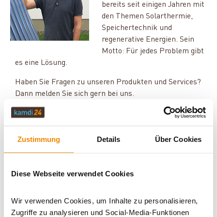
bereits seit einigen Jahren mit
den Themen Solarthermie,
Speichertechnik und
regenerative Energien. Sein
Motto: Für jedes Problem gibt
es eine Lösung.
Haben Sie Fragen zu unseren Produkten und Services?
Dann melden Sie sich gern bei uns.
E-Mail:
[email protected]
Telefon:
0351 25930011
Zustimmung
Details
Über Cookies
Pufferspeicher mit Brauchwasser – eine
platzsparende Kombination
Diese Webseite verwendet Cookies
Was ist ein Pufferspeicher mit Brauchwasserblase?
Wir verwenden Cookies, um Inhalte zu personalisieren,
Wie funktioniert ein Kombispeicher?
Zugriffe zu analysieren und Social-Media-Funktionen