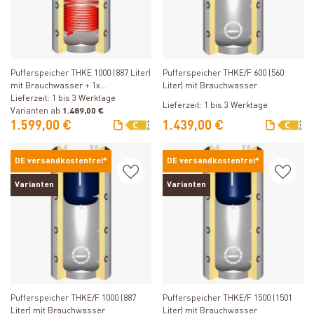
Produkt ansehen
Produkt ansehen
Pufferspeicher THKE 1000 (887 Liter)
Pufferspeicher THKE/F 600 (560
mit Brauchwasser + 1x
Liter) mit Brauchwasser
Solarwärmetauscher
Lieferzeit: 1 bis 3 Werktage
Lieferzeit: 1 bis 3 Werktage
Varianten ab
1.489,00 €
1.599,00 €
1.439,00 €
DE versandkostenfrei*
DE versandkostenfrei*
Varianten
Varianten
Produkt ansehen
Produkt ansehen
Pufferspeicher THKE/F 1000 (887
Pufferspeicher THKE/F 1500 (1501
Liter) mit Brauchwasser
Liter) mit Brauchwasser