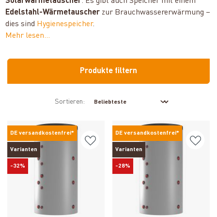
Solarwärmetauscher
. Es gibt auch Speicher mit einem
Edelstahl-Wärmetauscher
zur Brauchwassererwärmung –
dies sind
Hygienespeicher
.
Mehr lesen...
Produkte filtern
Sortieren:
DE versandkostenfrei*
DE versandkostenfrei*
Varianten
Varianten
-32%
-28%
Produkt ansehen
Produkt ansehen