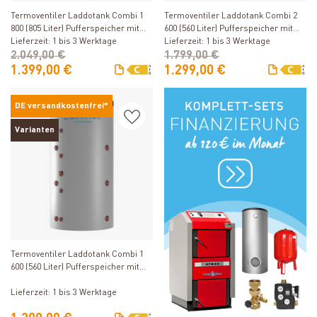
Termoventiler Laddotank Combi 1
Termoventiler Laddotank Combi 2
800 (805 Liter) Pufferspeicher mit
600 (560 Liter) Pufferspeicher mit
Brauchwasser
Lieferzeit: 1 bis 3 Werktage
Brauchwasser und 1
Lieferzeit: 1 bis 3 Werktage
2.049,00 €
Solarwärmetauscher
1.799,00 €
1.399,00 €
1.299,00 €
DE versandkostenfrei*
Varianten
Produkt ansehen
Termoventiler Laddotank Combi 1
600 (560 Liter) Pufferspeicher mit
Brauchwasser
Lieferzeit: 1 bis 3 Werktage