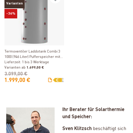
Varianten
-36%
Produkt ansehen
Termoventiler Laddotank Combi 3
1000 (946 Liter) Pufferspeicher mit
Brauchwasser und 2
Lieferzeit: 1 bis 3 Werktage
Solarwärmetauschern
Varianten ab
1.699,00 €
3.099,00 €
1.999,00 €
Ihr Berater für Solarthermie
und Speicher:
Sven Klitzsch
beschäftigt sich