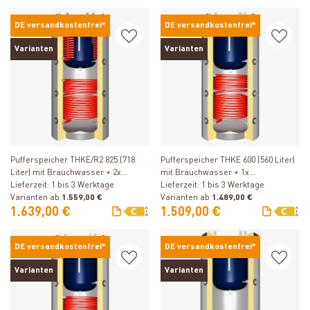
DE versandkostenfrei*
DE versandkostenfrei*
Varianten
Varianten
Produkt ansehen
Produkt ansehen
Pufferspeicher THKE/R2 825 (718
Pufferspeicher THKE 600 (560 Liter)
Liter) mit Brauchwasser + 2x
mit Brauchwasser + 1x
Solarwärmetauscher
Lieferzeit: 1 bis 3 Werktage
Solarwärmetauscher
Lieferzeit: 1 bis 3 Werktage
Varianten ab
1.559,00 €
Varianten ab
1.489,00 €
1.639,00 €
1.509,00 €
DE versandkostenfrei*
DE versandkostenfrei*
Varianten
Varianten