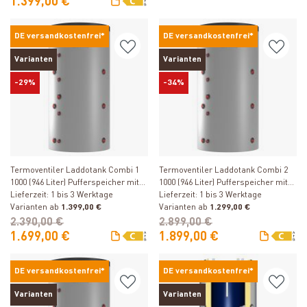
1.399,00 €
DE versandkostenfrei*
DE versandkostenfrei*
Varianten
Varianten
-29%
-34%
Produkt ansehen
Produkt ansehen
Termoventiler Laddotank Combi 1
Termoventiler Laddotank Combi 2
1000 (946 Liter) Pufferspeicher mit
1000 (946 Liter) Pufferspeicher mit
Brauchwasser
Lieferzeit: 1 bis 3 Werktage
Brauchwasser und 1
Lieferzeit: 1 bis 3 Werktage
Varianten ab
1.399,00 €
Solarwärmetauscher
Varianten ab
1.299,00 €
2.390,00 €
2.899,00 €
1.699,00 €
1.899,00 €
DE versandkostenfrei*
DE versandkostenfrei*
Varianten
Varianten