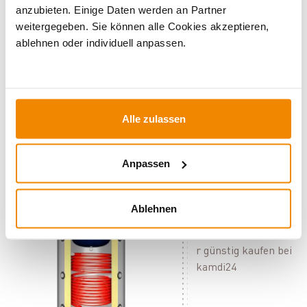
Welche Arten von Kombispeichern gibt es?
anzubieten. Einige Daten werden an Partner
weitergegeben. Sie können alle Cookies akzeptieren,
Für wen eignen sich Pufferspeicher mit
ablehnen oder individuell anpassen.
Brauchwasserblase?
Wie groß muss ein Kombispeicher mit
Brauchwassertank sein?
Passendes Zubehör für Ihren Kombispeicher
Alle zulassen
Vertrauen Sie auf Expertise – Kombispeicher mit
Brauchwassertank von kamdi24
Anpassen
Pufferspeicher mit
Brauchwasserblase
Ablehnen
und
Solarwärmetausche
r günstig kaufen bei
kamdi24