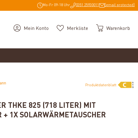
Mo-Fr 09-18 Uhr
0351 25930011
[email protected]
Mein Konto
Merkliste
Warenkorb
mann
Produktdatenblatt
 THKE 825 (718 LITER) MIT
 + 1X SOLARWÄRMETAUSCHER