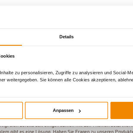
Details
 mit
Cookies
halte zu personalisieren, Zugriffe zu analysieren und Social-M
er weitergegeben. Sie können alle Cookies akzeptieren, ablehne
Anpassen
ür Solarthermie und Speicher:
ftigt sich bereits seit einigen Jahren mit den Themen Solarther
blem gibt es eine Lösung. Haben Sie Fragen zu unseren Produkt