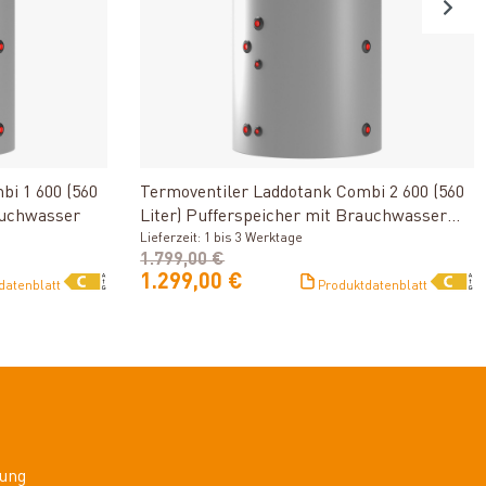
n
Produkt ansehen
bi 1 600 (560
Termoventiler Laddotank Combi 2 600 (560
auchwasser
Liter) Pufferspeicher mit Brauchwasser
und 1 Solarwärmetauscher
Lieferzeit: 1 bis 3 Werktage
1.799,00 €
1.299,00 €
datenblatt
Produktdatenblatt
ung