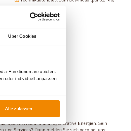
Technikdatenblatt zum Download (pdf 3.2 Mb)
Über Cookies
edia-Funktionen anzubieten.
n oder individuell anpassen.
Alle zulassen
mie, Speichertechnik und regenerative Energien. Sein
en und Services? Dann melden Sie sich gern bei uns: