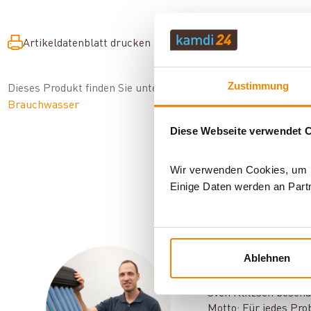
Artikeldatenblatt drucken
Frage zum Artikel
Zustimmung
Dieses Produkt finden Sie unter:
Heiztechnik
|
Pufferspeicher
Brauchwasser
Diese Webseite verwendet 
Wir verwenden Cookies, um In
Einige Daten werden an Partn
Ablehnen
Ihr Berater f
Sven Klitzsch beschä
Motto: Für jedes Pro