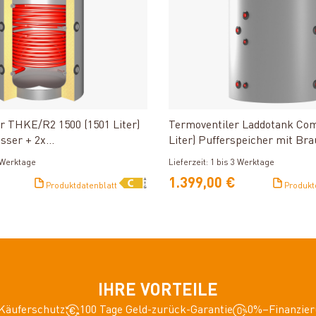
Produkt ansehen
Produkt ansehe
r THKE/R2 1500 (1501 Liter)
Termoventiler Laddotank Com
sser + 2x
Liter) Pufferspeicher mit Br
auscher
3 Werktage
Lieferzeit: 1 bis 3 Werktage
1.399,00 €
Produktdatenblatt
Produkt
IHRE VORTEILE
Käuferschutz
100 Tage Geld-zurück-Garantie
0%–Finanzier