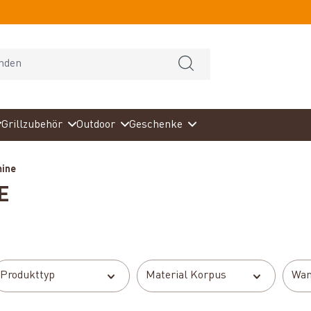
Grillzubehör
Outdoor
Geschenke
mine
E
Produkttyp
Material Korpus
Wan