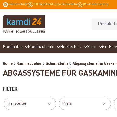
Käuferschutz
100 Tage Geld-zurück-Garantie
0%–Finanzierung
springen
Zur Hauptnavigation springen
Kaminöfen
Kaminzubehör
Heiztechnik
Solar
Grills
Home
Kaminzubehör
Schornsteine
Abgassysteme für Gaska
ABGASSYSTEME FÜR GASKAMIN
FILTER
Hersteller
Preis