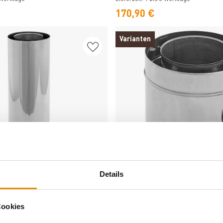
170,90 €
Varianten
Einwandig
Details
Produkt ansehen
Produkt ansehen
ängenausgleichselement 130-
Trimline CC Messelement 130
Cookies
Lieferzeit: 1 bis 3 Werktage
3 Werktage