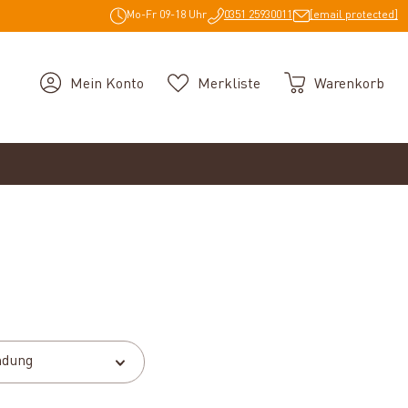
Mo-Fr 09-18 Uhr
0351 25930011
[email protected]
Mein Konto
Merkliste
Warenkorb
dung