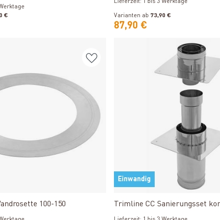
Lieferzeit: 1 bis 3 Werktage
3 Werktage
0 €
Varianten ab
73,90 €
87,90 €
Einwandig
Produkt ansehen
Produkt ansehen
androsette 100-150
Trimline CC Sanierungsset ko
3 Werktage
Lieferzeit: 1 bis 3 Werktage