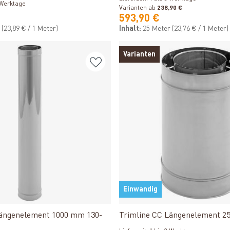
3 Werktage
Varianten ab
238,90 €
593,90 €
r
(23,89 € / 1 Meter)
Inhalt:
25 Meter
(23,76 € / 1 Meter)
Varianten
Einwandig
Produkt ansehen
Produkt ansehen
Längenelement 1000 mm 130-
Trimline CC Längenelement 2