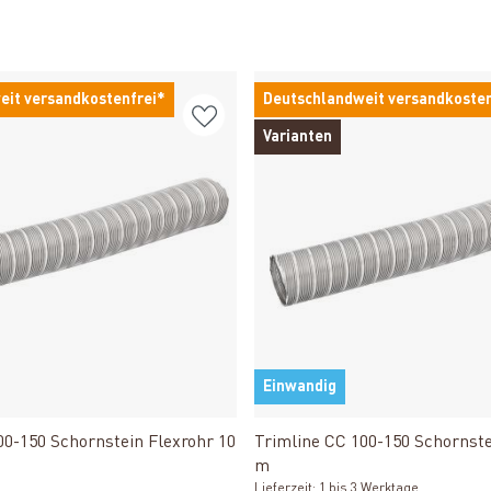
eit versandkostenfrei*
Deutschlandweit versandkosten
Varianten
Einwandig
Produkt ansehen
Produkt ansehen
00-150 Schornstein Flexrohr 10
Trimline CC 100-150 Schornste
m
Lieferzeit: 1 bis 3 Werktage