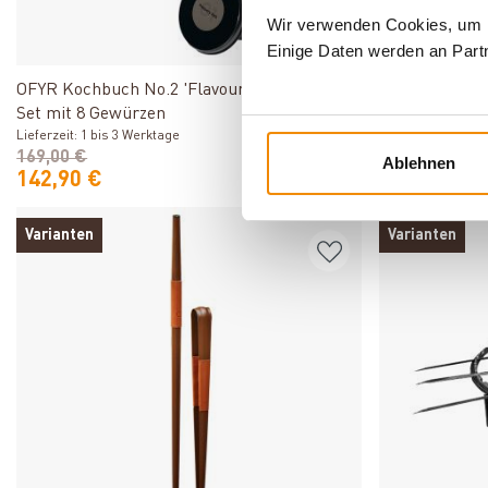
Wir verwenden Cookies, um In
Einige Daten werden an Partn
Produkt ansehen
OFYR Kochbuch No.2 'Flavours of the World'
Feuerhand Tis
Set mit 8 Gewürzen
Lieferzeit: 1 bis 
Varianten ab
29,9
Lieferzeit: 1 bis 3 Werktage
169,00 €
99,90 €
Ablehnen
142,90 €
34,90 €
Varianten
Varianten