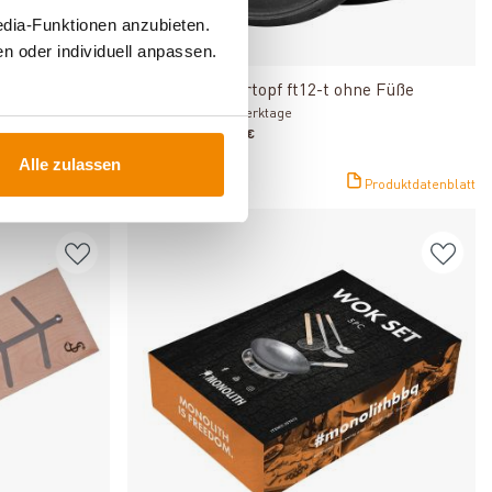
edia-Funktionen anzubieten.
n oder individuell anpassen.
Produkt ansehen
Roboter Set
Petromax Feuertopf ft12-t ohne Füße
Lieferzeit: 1 bis 3 Werktage
Varianten ab
26,90 €
119,90 €
Alle zulassen
99,90 €
Produktdatenblatt