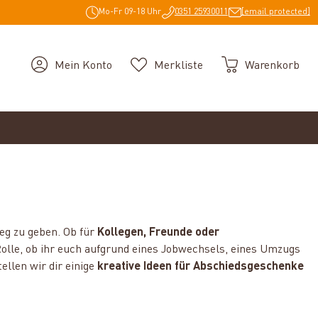
Mo-Fr 09-18 Uhr
0351 25930011
[email protected]
Mein Konto
Merkliste
Warenkorb
eg zu geben. Ob für
Kollegen, Freunde oder
Rolle, ob ihr euch aufgrund eines Jobwechsels, eines Umzugs
tellen wir dir einige
kreative Ideen für Abschiedsgeschenke