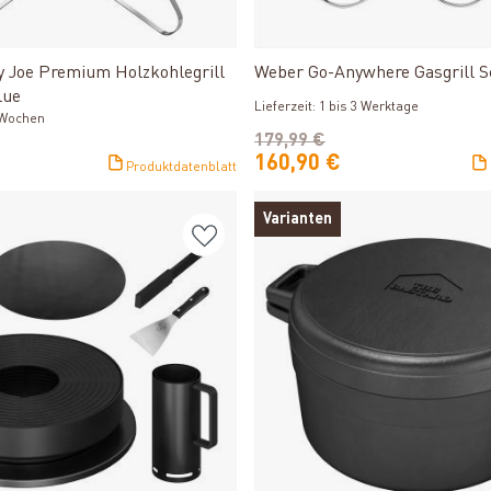
Produkt ansehen
Produkt ansehen
 Joe Premium Holzkohlegrill
Weber Go-Anywhere Gasgrill 
lue
Lieferzeit: 1 bis 3 Werktage
2 Wochen
179,99 €
160,90 €
Produktdatenblatt
Varianten