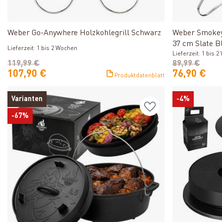
Produkt ansehen
Weber Go-Anywhere Holzkohlegrill Schwarz
Weber Smokey
37 cm Slate B
Lieferzeit: 1 bis 2 Wochen
Lieferzeit: 1 bis 
119,99 €
89,99 €
107,90 €
76,90 €
Produktdatenblatt
Varianten
-4%
-67%