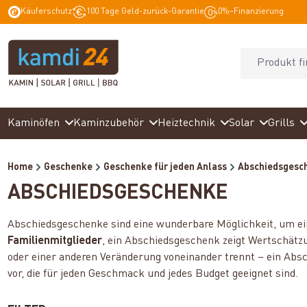
Käuferschutz
100 Tage Geld-zurück-Garantie
0%–Finanzierung
springen
Zur Hauptnavigation springen
Kaminöfen
Kaminzubehör
Heiztechnik
Solar
Grills
Home
Geschenke
Geschenke für jeden Anlass
Abschiedsgesc
ABSCHIEDSGESCHENKE
Abschiedsgeschenke sind eine wunderbare Möglichkeit, um e
Familienmitglieder
, ein Abschiedsgeschenk zeigt Wertschätzu
oder einer anderen Veränderung voneinander trennt – ein Ab
vor, die für jeden Geschmack und jedes Budget geeignet sind.