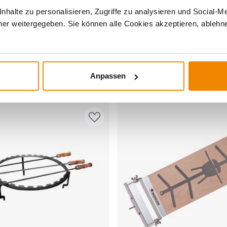
halte zu personalisieren, Zugriffe zu analysieren und Social-M
er weitergegeben. Sie können alle Cookies akzeptieren, ablehne
Produkt ansehen
Produkt ansehen
chgrill Tamber Tiefschwarz
RÖSLE Kinderbesteck Kleiner 
4-tlg.
3 Werktage
9 €
Lieferzeit: 1 bis 3 Werktage
Anpassen
15,90 €
Produktdatenblatt