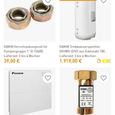
Produkt ansehen
Produkt ansehen
DAIKIN Verschraubungsset für
DAIKIN Trinkwasserspeicher
Pumpengruppe 1" IG 156053
EKHWS-D3V3 aus Edelstahl 180
Liter
Lieferzeit: 3 bis 4 Wochen
Lieferzeit: 3 bis 4 Wochen
39,00 €
1.919,00 €