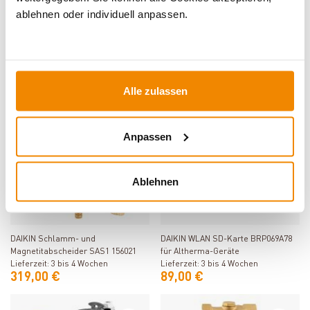
Produkt ansehen
Produkt ansehen
ablehnen oder individuell anpassen.
DAIKIN Pumpengruppe ohne
DAIKIN Heizkreisverteiler 2-fach mit
Mischer für gemischten und
integrierter hydraulischer Weiche
ungemischten Heizkreis 156077
Lieferzeit: 3 bis 4 Wochen
156078
Lieferzeit: 3 bis 4 Wochen
599,00 €
679,00 €
Alle zulassen
Anpassen
Ablehnen
Produkt ansehen
Produkt ansehen
DAIKIN Schlamm- und
DAIKIN WLAN SD-Karte BRP069A78
Magnetitabscheider SAS1 156021
für Altherma-Geräte
Lieferzeit: 3 bis 4 Wochen
Lieferzeit: 3 bis 4 Wochen
319,00 €
89,00 €