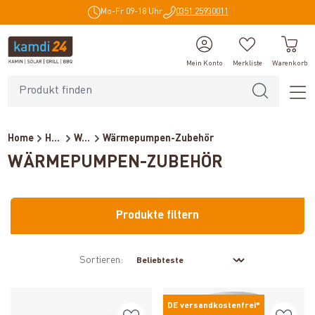
Mo-Fr 09-18 Uhr
0351 25930011
alt springen
Mein Konto
Merkliste
Warenkorb
Home
Heiztechnik
Wärmepumpen
Wärmepumpen-Zubehör
WÄRMEPUMPEN-ZUBEHÖR
Produkte filtern
Sortieren:
DE versandkostenfrei*