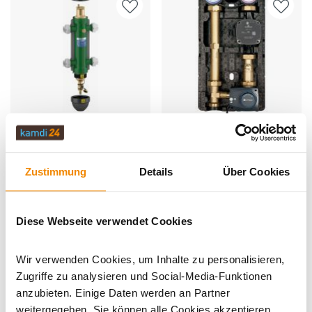
Produkt ansehen
Produkt ansehen
DAIKIN Hydraulische
DAIKIN Pumpengruppe 156075 mit
Multifunktionsweiche HW2500
Mischer für gemischten und
156025
ungemischten Heizkreis
Lieferzeit: 1 bis 3 Werktage
Lieferzeit: 3 bis 4 Wochen
Zustimmung
Details
Über Cookies
769,00 €
799,00 €
Diese Webseite verwendet Cookies
Wir verwenden Cookies, um Inhalte zu personalisieren,
Zugriffe zu analysieren und Social-Media-Funktionen
anzubieten. Einige Daten werden an Partner
weitergegeben. Sie können alle Cookies akzeptieren,