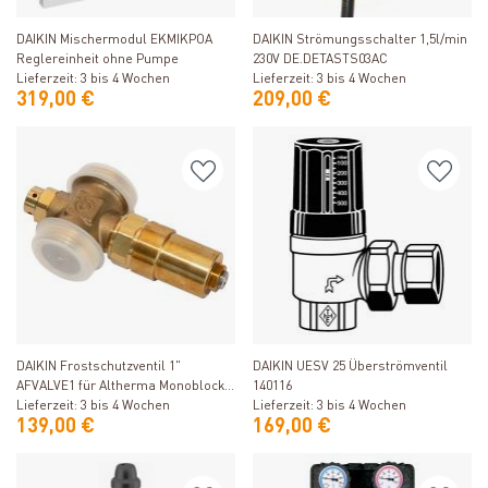
Produkt ansehen
Produkt ansehen
DAIKIN Mischermodul EKMIKPOA
DAIKIN Strömungsschalter 1,5l/min
Reglereinheit ohne Pumpe
230V DE.DETASTS03AC
Lieferzeit: 3 bis 4 Wochen
Lieferzeit: 3 bis 4 Wochen
319,00 €
209,00 €
Produkt ansehen
Produkt ansehen
DAIKIN Frostschutzventil 1"
DAIKIN UESV 25 Überströmventil
AFVALVE1 für Altherma Monoblock-
140116
Wärmepumpen
Lieferzeit: 3 bis 4 Wochen
Lieferzeit: 3 bis 4 Wochen
139,00 €
169,00 €