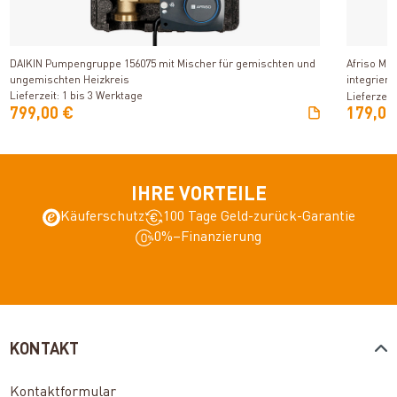
Produkt ansehen
DAIKIN Pumpengruppe 156075 mit Mischer für gemischten und
Afriso Ma
ungemischten Heizkreis
integriert
Lieferzeit: 1 bis 3 Werktage
Lieferzeit
799,00 €
179,00
IHRE VORTEILE
Käuferschutz
100 Tage Geld-zurück-Garantie
0%–Finanzierung
KONTAKT
Kontaktformular