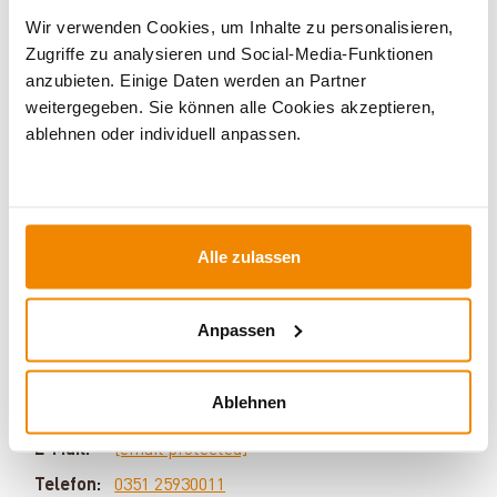
Wir verwenden Cookies, um Inhalte zu personalisieren,
Zugriffe zu analysieren und Social-Media-Funktionen
anzubieten. Einige Daten werden an Partner
weitergegeben. Sie können alle Cookies akzeptieren,
ablehnen oder individuell anpassen.
Ihr Berater für Solarthermie und
Speicher:
Alle zulassen
Sven Klitzsch beschäftigt sich bereits seit einigen
Anpassen
Jahren mit den Themen Solarthermie,
Speichertechnik und regenerative Energien. Sein
Motto: Für jedes Problem gibt es eine Lösung. Haben
Ablehnen
Sie Fragen zu unseren Produkten und Services? Dann
melden Sie sich gern bei uns:
E-Mail:
[email protected]
Telefon:
0351 25930011