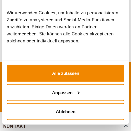
Wir verwenden Cookies, um Inhalte zu personalisieren,
Bei Fragen zu unseren Grillpavillons stehen wir unter
Zugriffe zu analysieren und Social-Media-Funktionen
0351 25930011
gern zur Verfügung.
anzubieten. Einige Daten werden an Partner
weitergegeben. Sie können alle Cookies akzeptieren,
ablehnen oder individuell anpassen.
Alle zulassen
IHRE VORTEILE
Käuferschutz
100 Tage Geld-zurück-Garantie
0%–Finanzierung
Anpassen
Ablehnen
KONTAKT