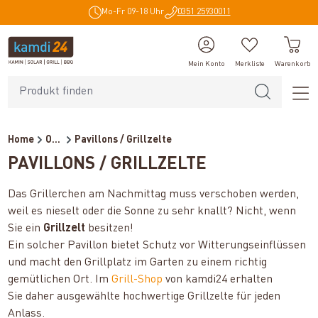
Mo-Fr 09-18 Uhr
0351 25930011
alt springen
Mein Konto
Merkliste
Warenkorb
Home
Outdoor
Pavillons / Grillzelte
PAVILLONS / GRILLZELTE
Das Grillerchen am Nachmittag muss verschoben werden,
weil es nieselt oder die Sonne zu sehr knallt? Nicht, wenn
Sie ein
Grillzelt
besitzen!
Ein solcher Pavillon bietet Schutz vor Witterungseinflüssen
und macht den Grillplatz im Garten zu einem richtig
gemütlichen Ort. Im
Grill-Shop
von kamdi24 erhalten
Sie daher ausgewählte hochwertige Grillzelte für jeden
Anlass.