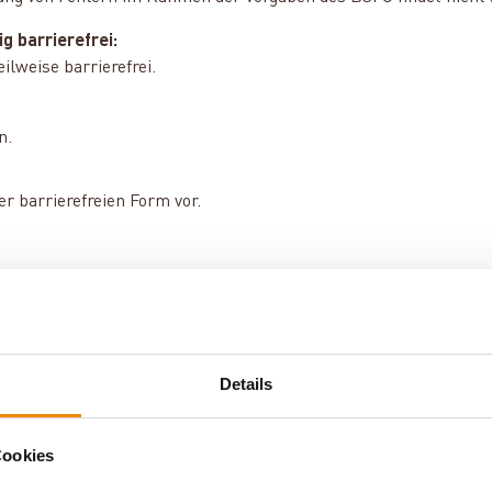
g barrierefrei:
ilweise barrierefrei.
n.
r barrierefreien Form vor.
lgenden Technologien:
ngen zur Barrierefreiheit vereinbar. In einzelnen Bereichen be
Details
arrierefrei:
Cookies
ber eindeutige oder vollständige Alternativtexte.