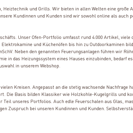
en, Heiztechnik und Grills. Wir bieten in allen Welten eine gr
nsere Kundinnen und Kunden sind wir sowohl online als auch p
häfts. Unser Ofen-Portfolio umfasst rund 4.000 Artikel, viele d
 Elektrokamine und Küchenöfen bis hin zu Outdoorkaminen bild
BImSchV. Neben den genannten Feuerungsanlagen führen wir Röhr
e in das Heizungssystem eines Hauses einzubinden, bedarf es 
 Auswahl in unserem Webshop.
 vielen Kreisen. Angepasst an die stetig wachsende Nachfrage h
rt. Die Basis bilden Klassiker wie Holzkohle-Kugelgrills und k
er Teil unseres Portfolios. Auch edle Feuerschalen aus Glas, m
egen Zuspruch bei unseren Kundinnen und Kunden. Selbstverstä