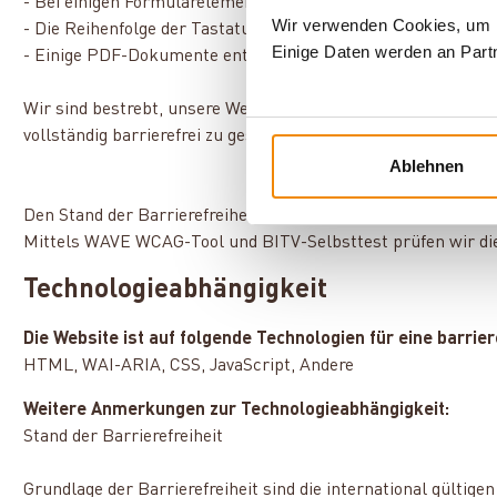
- Bei einigen Formularelementen sind die Beschriftungen ni
Wir verwenden Cookies, um In
- Die Reihenfolge der Tastaturfokussierung ist teilweise nic
Einige Daten werden an Partn
- Einige PDF-Dokumente entsprechen noch nicht den Anford
Wir sind bestrebt, unsere Website kontinuierlich zu verbess
vollständig barrierefrei zu gestalten.
Ablehnen
Den Stand der Barrierefreiheit ermitteln wir kontinuierlich 
Mittels WAVE WCAG-Tool und BITV-Selbsttest prüfen wir die
Technologieabhängigkeit
Die Website ist auf folgende Technologien für eine barri
HTML, WAI-ARIA, CSS, JavaScript, Andere
Weitere Anmerkungen zur Technologieabhängigkeit:
Stand der Barrierefreiheit
Grundlage der Barrierefreiheit sind die international gülti