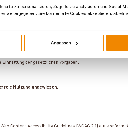
cht programmatisch erfassbar.
halte zu personalisieren, Zugriffe zu analysieren und Social-M
ht logisch nachvollziehbar; zudem ist der Fokus nicht immer gut 
er weitergegeben. Sie können alle Cookies akzeptieren, ablehne
erungen an barrierefreie Dokumente.
ern und Barrieren schrittweise abzubauen. Aufgrund des Umfangs
Anpassen
durch eigene Prüfung. Die letzte Prüfung fand am 18.03.2025 sta
 Einhaltung der gesetzlichen Vorgaben.
erefreie Nutzung angewiesen:
gen Web Content Accessibility Guidelines (WCAG 2.1) auf Konform