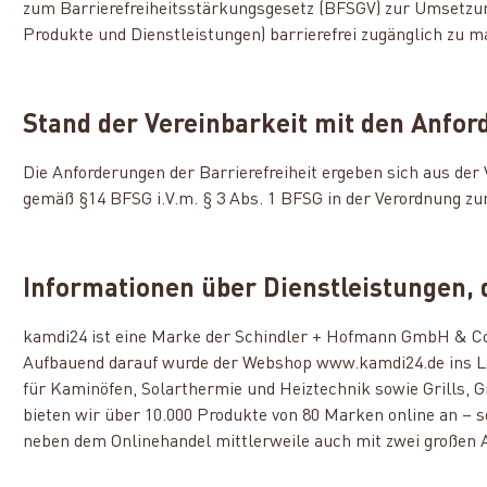
zum Barrierefreiheitsstärkungsgesetz (BFSGV) zur Umsetzung d
Produkte und Dienstleistungen) barrierefrei zugänglich zu m
Stand der Vereinbarkeit mit den Anfo
Die Anforderungen der Barrierefreiheit ergeben sich aus de
gemäß §14 BFSG i.V.m. § 3 Abs. 1 BFSG in der Verordnung z
Informationen über Dienstleistungen, 
kamdi24 ist eine Marke der Schindler + Hofmann GmbH & Co
Aufbauend darauf wurde der Webshop www.kamdi24.de ins Leb
für Kaminöfen, Solarthermie und Heiztechnik sowie Grills, 
bieten wir über 10.000 Produkte von 80 Marken online an –
neben dem Onlinehandel mittlerweile auch mit zwei großen 