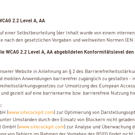
WCAG 2.2 Level A, AA
.
 einer Selbstbeurteilung (der Inhalt wurde von einem internen 
 nach den gesetzlichen Vorgaben und weltweiten Normen (EN 30
ie WCAG 2.2 Level A, AA abgebildeten Konformitätslevel den
unserer Website in Anlehnung an § 2 des Barrierefreiheitsstärk
nd mobilen Anwendungen barrierefrei zugänglich zu gestalten - 
freiheitsstärkungsgesetzes zur Umsetzung des European Accessi
nd gezielt auf eine barrierearme bzw. barrierefreie Nutzung hi
:
bH (
www.sitecockpit.com
) zur Optimierung von Darstellungsop
 unter Umständen durch den Einsatz von Blockern nicht geladen
it GmbH (
www.sitecockpit.com
) zur Analyse und Überwachung der
ng von Fehlern im Rahmen der Vorgaben des BSFG findet nicht s