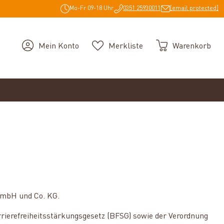
Mo-Fr 09-18 Uhr
0351 25930011
[email protected]
Mein Konto
Merkliste
Warenkorb
 GmbH und Co. KG.
erefreiheitsstärkungsgesetz (BFSG) sowie der Verordnung