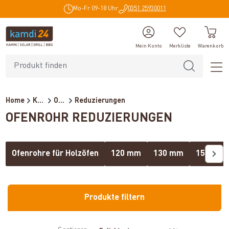
Mo-Fr 09-18 Uhr
0351 25930011
alt springen
Mein Konto
Merkliste
Warenkorb
Home
Kaminzubehör
Ofenrohre für Holzöfen
Reduzierungen
OFENROHR REDUZIERUNGEN
Ofenrohre für Holzöfen
120 mm
130 mm
150 mm
Produkte filtern