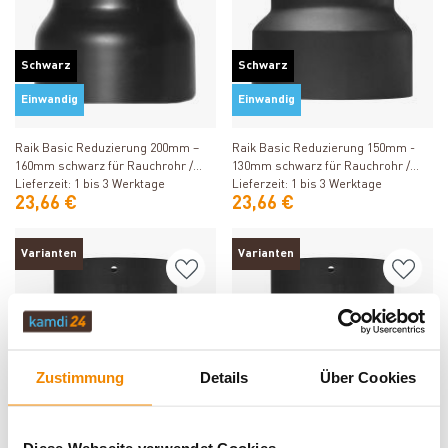
Schwarz
Schwarz
Einwandig
Einwandig
Produkt ansehen
Produkt ansehen
Raik Basic Reduzierung 200mm –
Raik Basic Reduzierung 150mm -
160mm schwarz für Rauchrohr /
130mm schwarz für Rauchrohr /
Ofenrohr
Lieferzeit: 1 bis 3 Werktage
Ofenrohr
Lieferzeit: 1 bis 3 Werktage
23,66 €
23,66 €
Varianten
Varianten
Schwarz
Schwarz
Zustimmung
Details
Über Cookies
Einwandig
Einwandig
Produkt ansehen
Produkt ansehen
Diese Webseite verwendet Cookies