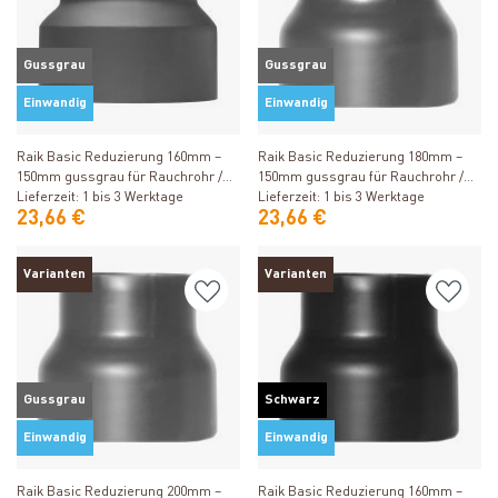
Gussgrau
Gussgrau
Einwandig
Einwandig
Produkt ansehen
Produkt ansehen
Raik Basic Reduzierung 160mm –
Raik Basic Reduzierung 180mm –
150mm gussgrau für Rauchrohr /
150mm gussgrau für Rauchrohr /
Ofenrohr
Lieferzeit: 1 bis 3 Werktage
Ofenrohr
Lieferzeit: 1 bis 3 Werktage
23,66 €
23,66 €
Varianten
Varianten
Gussgrau
Schwarz
Einwandig
Einwandig
Produkt ansehen
Produkt ansehen
Raik Basic Reduzierung 200mm –
Raik Basic Reduzierung 160mm –