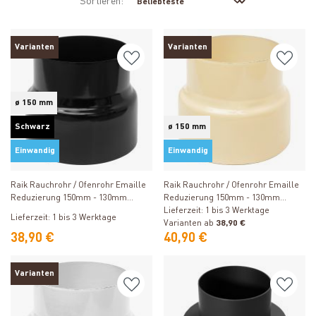
Sortieren:
Varianten
Varianten
ø 150 mm
Schwarz
ø 150 mm
Einwandig
Einwandig
Produkt ansehen
Produkt ansehen
Raik Rauchrohr / Ofenrohr Emaille
Raik Rauchrohr / Ofenrohr Emaille
Reduzierung 150mm - 130mm
Reduzierung 150mm - 130mm
Schwarz
Elfenbein
Lieferzeit: 1 bis 3 Werktage
Lieferzeit: 1 bis 3 Werktage
Varianten ab
38,90 €
38,90 €
40,90 €
Varianten