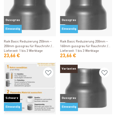
Gussgrau
Gussgrau
Einwandig
Einwandig
Produkt ansehen
Produkt ansehen
Raik Basic Reduzierung 250mm –
Raik Basic Reduzierung 200mm –
200mm gussgrau für Rauchrohr /
160mm gussgrau für Rauchrohr /
Ofenrohr
Lieferzeit: 1 bis 3 Werktage
Ofenrohr
Lieferzeit: 1 bis 3 Werktage
23,66 €
23,66 €
Varianten
Schwarz
Gussgrau
Einwandig
Einwandig
Produkt ansehen
Produkt ansehen