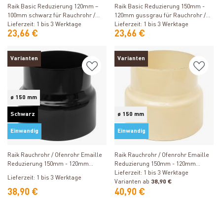
Raik Basic Reduzierung 120mm –
Raik Basic Reduzierung 150mm -
100mm schwarz für Rauchrohr /
120mm gussgrau für Rauchrohr /
Ofenrohr
Lieferzeit: 1 bis 3 Werktage
Ofenrohr
Lieferzeit: 1 bis 3 Werktage
23,66 €
23,66 €
Varianten
Varianten
ø 150 mm
Schwarz
ø 150 mm
Einwandig
Einwandig
Produkt ansehen
Produkt ansehen
Raik Rauchrohr / Ofenrohr Emaille
Raik Rauchrohr / Ofenrohr Emaille
Reduzierung 150mm - 120mm
Reduzierung 150mm - 120mm
Schwarz
Elfenbein
Lieferzeit: 1 bis 3 Werktage
Lieferzeit: 1 bis 3 Werktage
Varianten ab
38,90 €
38,90 €
40,90 €