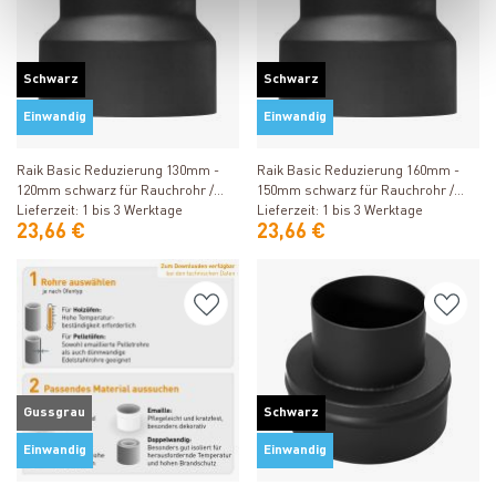
Schwarz
Schwarz
Einwandig
Einwandig
Produkt ansehen
Produkt ansehen
Raik Basic Reduzierung 130mm -
Raik Basic Reduzierung 160mm -
120mm schwarz für Rauchrohr /
150mm schwarz für Rauchrohr /
Ofenrohr
Lieferzeit: 1 bis 3 Werktage
Ofenrohr
Lieferzeit: 1 bis 3 Werktage
23,66 €
23,66 €
Gussgrau
Schwarz
Einwandig
Einwandig
Produkt ansehen
Produkt ansehen