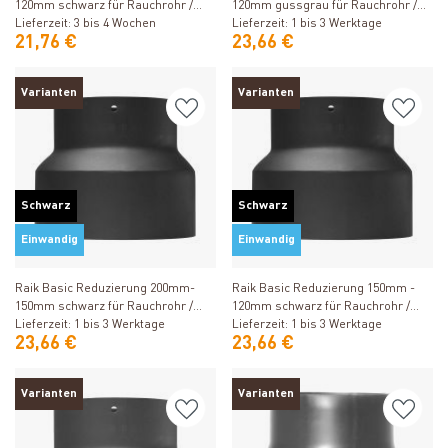
120mm schwarz für Rauchrohr /
120mm gussgrau für Rauchrohr /
Ofenrohr
Lieferzeit: 3 bis 4 Wochen
Ofenrohr
Lieferzeit: 1 bis 3 Werktage
21,76 €
23,66 €
Varianten
Varianten
Schwarz
Schwarz
Einwandig
Einwandig
Produkt ansehen
Produkt ansehen
Raik Basic Reduzierung 200mm-
Raik Basic Reduzierung 150mm -
150mm schwarz für Rauchrohr /
120mm schwarz für Rauchrohr /
Ofenrohr
Lieferzeit: 1 bis 3 Werktage
Ofenrohr
Lieferzeit: 1 bis 3 Werktage
23,66 €
23,66 €
Varianten
Varianten