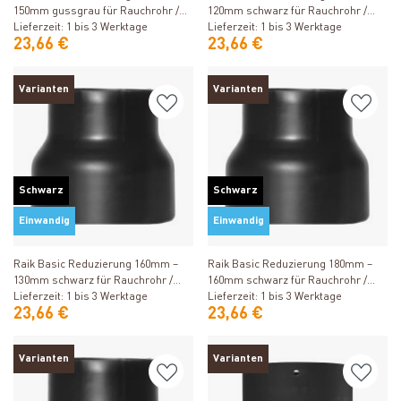
150mm gussgrau für Rauchrohr /
120mm schwarz für Rauchrohr /
Ofenrohr
Lieferzeit: 1 bis 3 Werktage
Ofenrohr
Lieferzeit: 1 bis 3 Werktage
23,66 €
23,66 €
Varianten
Varianten
Schwarz
Schwarz
Einwandig
Einwandig
Produkt ansehen
Produkt ansehen
Raik Basic Reduzierung 160mm –
Raik Basic Reduzierung 180mm –
130mm schwarz für Rauchrohr /
160mm schwarz für Rauchrohr /
Ofenrohr
Lieferzeit: 1 bis 3 Werktage
Ofenrohr
Lieferzeit: 1 bis 3 Werktage
23,66 €
23,66 €
Varianten
Varianten