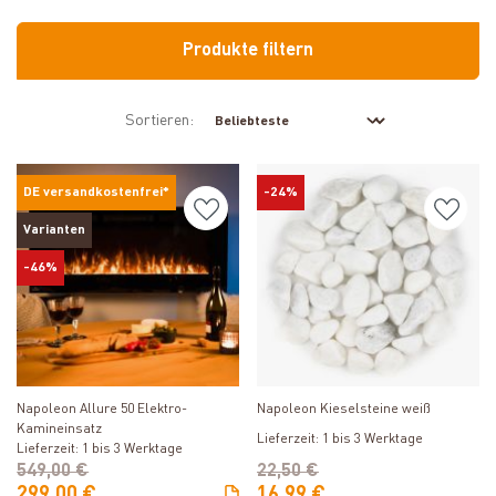
Produkte filtern
Sortieren:
DE versandkostenfrei*
-24%
Varianten
-46%
Produkt ansehen
Produkt ansehen
Napoleon Allure 50 Elektro-
Napoleon Kieselsteine weiß
Kamineinsatz
Lieferzeit: 1 bis 3 Werktage
Lieferzeit: 1 bis 3 Werktage
549,00 €
22,50 €
299,00 €
16,99 €