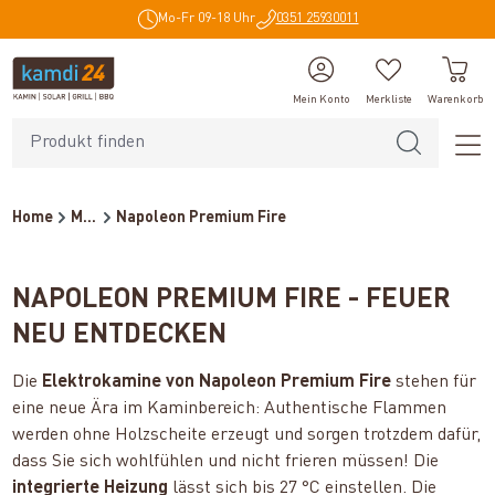
Mo-Fr 09-18 Uhr
0351 25930011
alt springen
Mein Konto
Merkliste
Warenkorb
Home
Marken
Napoleon Premium Fire
NAPOLEON PREMIUM FIRE - FEUER
NEU ENTDECKEN
Die
Elektrokamine von Napoleon Premium Fire
stehen für
eine neue Ära im Kaminbereich: Authentische Flammen
werden ohne Holzscheite erzeugt und sorgen trotzdem dafür,
dass Sie sich wohlfühlen und nicht frieren müssen! Die
integrierte Heizung
lässt sich bis 27 °C einstellen. Die