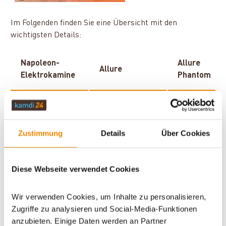
Im Folgenden finden Sie eine Übersicht mit den
wichtigsten Details:
Napoleon-
Allure
Allure
Elektrokamine
Phantom
Sichtscheibe
1 x frontal
1 x frontal
(Querformat)
(Querformat)
Zustimmung
Details
Über Cookies
Flammen:
Blau, Orange,
Blau, Orange,
Diese Webseite verwendet Cookies
Farbe,
bunt
bunt
Helligkeit,
(zweifarbig);
(zweifarbig);
Geschwindigkei
Helligkeit (aus
Helligkeit (a
Wir verwenden Cookies, um Inhalte zu personalisieren,
t
bis hell)
bis hell)
Zugriffe zu analysieren und Social-Media-Funktionen
anzubieten. Einige Daten werden an Partner