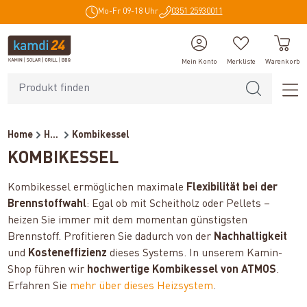
Mo-Fr 09-18 Uhr
0351 25930011
alt springen
Mein Konto
Merkliste
Warenkorb
Home
Heiztechnik
Kombikessel
KOMBIKESSEL
Kombikessel ermöglichen maximale
Flexibilität bei der
Brennstoffwahl
: Egal ob mit Scheitholz oder Pellets –
heizen Sie immer mit dem momentan günstigsten
Brennstoff. Profitieren Sie dadurch von der
Nachhaltigkeit
und
Kosteneffizienz
dieses Systems. In unserem Kamin-
Shop führen wir
hochwertige Kombikessel von ATMOS
.
Erfahren Sie
mehr über dieses Heizsystem
.