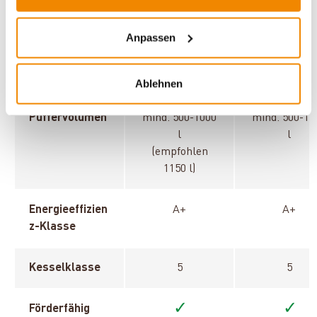
Wassertasche
Anpassen
Empfohlene
max. 330 mm
max. 530 m
Scheitholzläng
e
Ablehnen
Puffervolumen
mind. 500-1000
mind. 500-10
l
l
(empfohlen
1150 l)
Energieeffizien
A+
A+
z-Klasse
Kesselklasse
5
5
✓
✓
Förderfähig