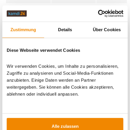
Wirkungsgrad
90,3 %
90,5 %
Holz
Zustimmung
Details
Über Cookies
Wirkungsgrad
92,7 %
90,2 %
Pellets
Diese Webseite verwendet Cookies
Mindestkaminz
14 Pa
18 Pa
Wir verwenden Cookies, um Inhalte zu personalisieren,
ug
Zugriffe zu analysieren und Social-Media-Funktionen
anzubieten. Einige Daten werden an Partner
Maße (H x B x
1765 x 680 x 830
1765 x 680 
weitergegeben. Sie können alle Cookies akzeptieren,
T)
mm
1030 mm
ablehnen oder individuell anpassen.
Gewicht
547 kg
659 kg
Volumen
69 l
100 l
Alle zulassen