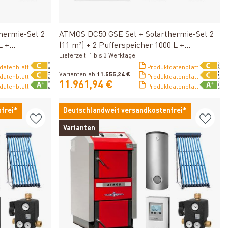
Produkt ansehen
hermie-Set 2
ATMOS DC50 GSE Set + Solarthermie-Set 2
L +
(11 m²) + 2 Pufferspeicher 1000 L +
Kombispeicher 1000 L + SWT
Lieferzeit: 1 bis 3 Werktage
datenblatt
Produktdatenblatt
Varianten ab
11.555,24 €
datenblatt
Produktdatenblatt
11.961,94 €
datenblatt
Produktdatenblatt
frei*
Deutschlandweit versandkostenfrei*
Varianten