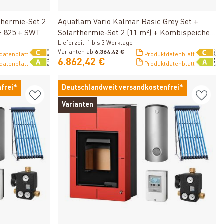
Produkt ansehen
thermie-Set 2
Aquaflam Vario Kalmar Basic Grey Set +
E 825 + SWT
Solarthermie-Set 2 (11 m²) + Kombispeicher
THKE 600 + SWT
Lieferzeit: 1 bis 3 Werktage
Varianten ab
6.364,42 €
datenblatt
Produktdatenblatt
6.862,42 €
datenblatt
Produktdatenblatt
frei*
Deutschlandweit versandkostenfrei*
Varianten