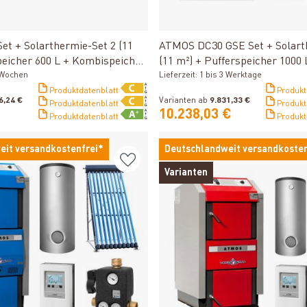
Produkt ansehen
Produkt ansehen
t + Solarthermie-Set 2 (11
ATMOS DC30 GSE Set + Solart
peicher 600 L + Kombispeicher
(11 m²) + Pufferspeicher 1000 
2 Wochen
Kombispeicher 1000 L + SWT
Lieferzeit: 1 bis 3 Werktage
Produktdatenblatt
Produkt
6,24 €
Varianten ab
9.831,33 €
Produktdatenblatt
Produkt
10.238,03 €
Produktdatenblatt
Produkt
eit versandkostenfrei*
Deutschlandweit versandkosten
Varianten