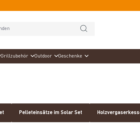
Grillzubehör
Outdoor
Geschenke
et
Pelleteinsätze im Solar Set
Holzvergaserkesse