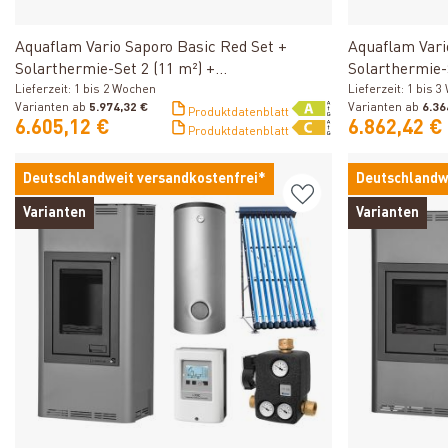
Produkt ansehen
Aquaflam Vario Saporo Basic Red Set +
Aquaflam Vari
Solarthermie-Set 2 (11 m²) +
Solarthermie-
Hygienespeicher SHS 550 + SWT
Lieferzeit: 1 bis 2 Wochen
THKE 600 + 
Lieferzeit: 1 bis 
Varianten ab
5.974,32 €
Varianten ab
6.36
Produktdatenblatt
6.605,12 €
6.862,42 €
Produktdatenblatt
Deutschlandweit versandkostenfrei*
Deutschlandw
Varianten
Varianten