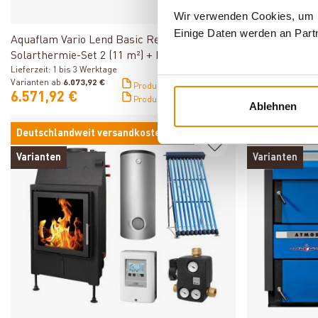
Produkt ansehen
Wir verwenden Cookies, um In
Einige Daten werden an Partn
Aquaflam Vario Lend Basic Red Set +
Aquaflam Vario
Solarthermie-Set 2 (11 m²) + Kombispeicher
Solarthermie-
THKE 600 + SWT
Lieferzeit: 1 bis 3 Werktage
THKE 600 + 
Lieferzeit: 1 bis 
Varianten ab
6.073,92 €
Varianten ab
6.07
Produktdatenblatt
6.571,92 €
6.571,92 €
Produktdatenblatt
Ablehnen
Deutschlandweit versandkostenfrei*
Deutschlandw
Varianten
Varianten