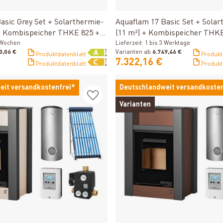
Produkt ansehen
Produkt ansehen
asic Grey Set + Solarthermie-
Aquaflam 17 Basic Set + Solar
 + Kombispeicher THKE 825 +
(11 m²) + Kombispeicher THK
2 Wochen
Lieferzeit: 1 bis 3 Werktage
0,06 €
Varianten ab
6.749,46 €
Produktdatenblatt
Produkt
7.322,16 €
Produktdatenblatt
Produkt
eit versandkostenfrei*
Deutschlandweit versandkosten
Varianten