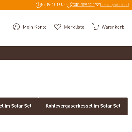
Mo-Fr 09-18 Uhr
0351 25930011
[email protected]
Mein Konto
Merkliste
Warenkorb
l im Solar Set
Kohlevergaserkessel im Solar Set