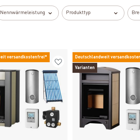
Nennwärmeleistung
Produkttyp
Bre
eit versandkostenfrei*
Deutschlandweit versandkosten
Varianten