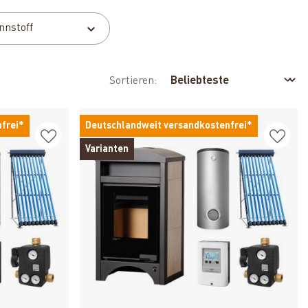
nnstoff
Sortieren:
frei*
Deutschlandweit versandkostenfrei*
Varianten