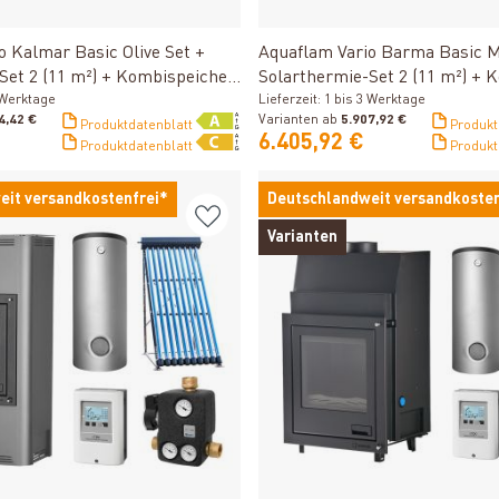
Produkt ansehen
Produkt ansehen
o Kalmar Basic Olive Set +
Aquaflam Vario Barma Basic M
Set 2 (11 m²) + Kombispeicher
Solarthermie-Set 2 (11 m²) + 
SWT
3 Werktage
THKE 600 + SWT
Lieferzeit: 1 bis 3 Werktage
4,42 €
Varianten ab
5.907,92 €
Produktdatenblatt
Produkt
6.405,92 €
Produktdatenblatt
Produkt
eit versandkostenfrei*
Deutschlandweit versandkosten
Varianten