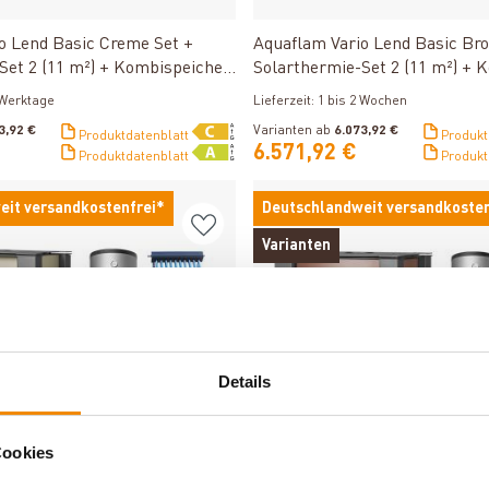
Produkt ansehen
Produkt ansehen
o Lend Basic Creme Set +
Aquaflam Vario Lend Basic Br
Set 2 (11 m²) + Kombispeicher
Solarthermie-Set 2 (11 m²) + 
SWT
THKE 600 + SWT
3 Werktage
Lieferzeit: 1 bis 2 Wochen
3,92 €
Varianten ab
6.073,92 €
Produktdatenblatt
Produkt
6.571,92 €
Produktdatenblatt
Produkt
eit versandkostenfrei*
Deutschlandweit versandkosten
Varianten
Details
Cookies