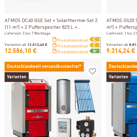
Produkt ansehen
ATMOS DC40 GSE Set + Solarthermie-Set 2
ATMOS GS20 Se
(11 m²) + 2 Pufferspeicher 825 L +
m²) + Puffers
Kombispeicher 825 L + SWT
Lieferzeit: 3 bis 7 Werktage
600 L + SWT
Lieferzeit: 1 bis 
Produktdatenblatt
Varianten ab
12.013,40 €
Varianten ab
8.81
Produktdatenblatt
12.586,10 €
9.314,24 €
Produktdatenblatt
Deutschlandweit versandkostenfrei*
Deutschlandw
Varianten
Varianten