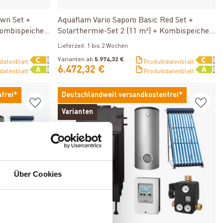
Produkt ansehen
own Set +
Aquaflam Vario Saporo Basic Red Set +
Kombispeicher
Solarthermie-Set 2 (11 m²) + Kombispeicher
THKE 600 + SWT
Lieferzeit: 1 bis 2 Wochen
Varianten ab
5.974,32 €
datenblatt
Produktdatenblatt
6.472,32 €
datenblatt
Produktdatenblatt
frei*
Deutschlandweit versandkostenfrei*
Varianten
Über Cookies