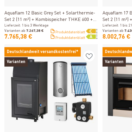
Produkt ansehen
Aquaflam 12 Basic Grey Set + Solarthermie-
Aquaflam 17 B
Set 2 (11 m²) + Kombispeicher THKE 600 +
Set 2 (11 m²)
SWT
Lieferzeit: 1 bis 3 Werktage
SWT
Lieferzeit: 1 bis 
Varianten ab
7.267,38 €
Varianten ab
7.43
Produktdatenblatt
7.765,38 €
8.002,76 €
Produktdatenblatt
Deutschlandweit versandkostenfrei*
Deutschlandw
Varianten
Varianten