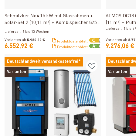
Produkt ansehen
Schmitzker No4 15 kW mit Glasrahmen +
ATMOS DC18 G
Solar-Set 2 (10,11 m²) + Kombispeicher 825 L
(11 m²) + Puff
+ SWT
Kombispeiche
Lieferzeit: 1 bis 
Lieferzeit: 6 bis 12 Wochen
Varianten ab
5.980,22 €
Varianten ab
8.77
Produktdatenblatt
6.552,92 €
9.276,06 €
Produktdatenblatt
Deutschlandweit versandkostenfrei*
Deutschlandw
Varianten
Varianten