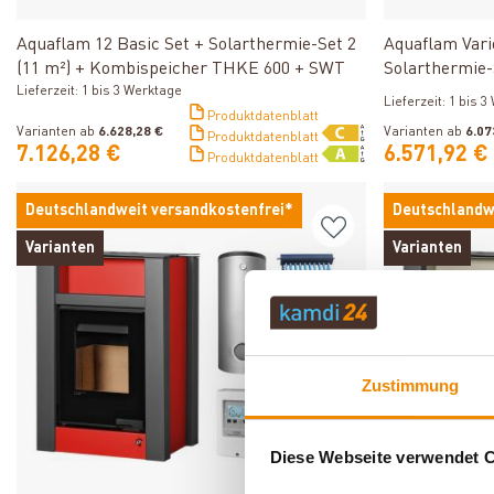
Produkt ansehen
Aquaflam 12 Basic Set + Solarthermie-Set 2
Aquaflam Vari
(11 m²) + Kombispeicher THKE 600 + SWT
Solarthermie-
Lieferzeit: 1 bis 3 Werktage
THKE 600 + 
Lieferzeit: 1 bis 
Produktdatenblatt
Varianten ab
6.628,28 €
Varianten ab
6.07
Produktdatenblatt
7.126,28 €
6.571,92 €
Produktdatenblatt
Deutschlandweit versandkostenfrei*
Deutschlandw
Varianten
Varianten
Zustimmung
Diese Webseite verwendet 