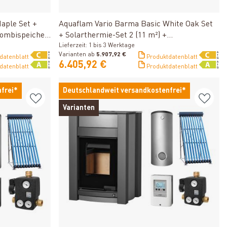
Produkt ansehen
aple Set +
Aquaflam Vario Barma Basic White Oak Set
Kombispeicher
+ Solarthermie-Set 2 (11 m²) +
Kombispeicher THKE 600 + SWT
Lieferzeit: 1 bis 3 Werktage
Varianten ab
5.907,92 €
datenblatt
Produktdatenblatt
6.405,92 €
datenblatt
Produktdatenblatt
frei*
Deutschlandweit versandkostenfrei*
Varianten