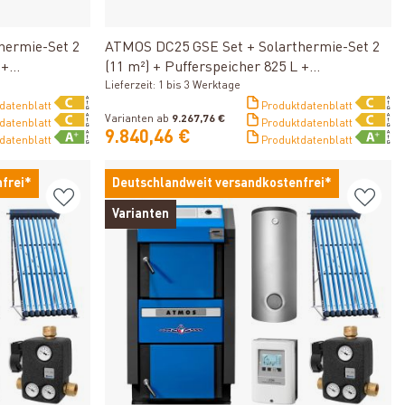
Produkt ansehen
hermie-Set 2
ATMOS DC25 GSE Set + Solarthermie-Set 2
 +
(11 m²) + Pufferspeicher 825 L +
Kombispeicher 825 L + SWT
Lieferzeit: 1 bis 3 Werktage
datenblatt
Produktdatenblatt
Varianten ab
9.267,76 €
datenblatt
Produktdatenblatt
9.840,46 €
datenblatt
Produktdatenblatt
frei*
Deutschlandweit versandkostenfrei*
Varianten