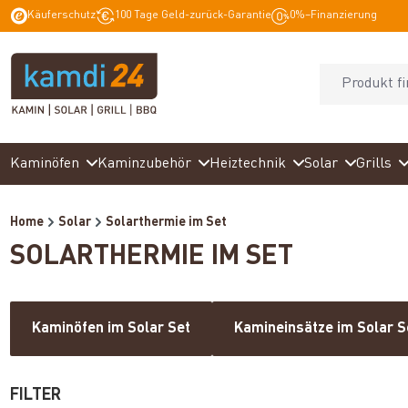
Käuferschutz
100 Tage Geld-zurück-Garantie
0%–Finanzierung
springen
Zur Hauptnavigation springen
Kaminöfen
Kaminzubehör
Heiztechnik
Solar
Grills
Home
Solar
Solarthermie im Set
SOLARTHERMIE IM SET
Kaminöfen im Solar Set
Kamineinsätze im Solar S
FILTER