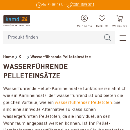
Mo-Fr 09-18 Uhr
0351 25930011
alt springen
Mein Konto
Merkliste
Warenkorb
Home
Kaminöfen
Wasserführende Pelleteinsätze
WASSERFÜHRENDE
PELLETEINSÄTZE
Wasserführende Pellet-Kamineinsätze funktionieren ähnlich
wie ein Kamineinsatz, der wasserführend ist und bieten die
gleichen Vorteile, wie ein
wasserführender Pelletofen
. Sie
sind eine sinnvolle Alternative zu klassischen
wassergeführten Pelletöfen, da sie individuell an den
Wohnraum angepasst werden können. Ist Ihr Pellet-