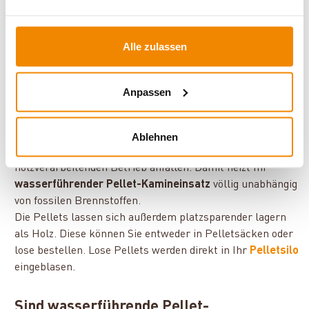
Zentralheizsystem ab und unterstützt es damit. So
beheizen Sie andere Räume und erwärmen Brauchwasser.
Mit einem integrierten
Pufferspeicher
kann erwärmtes
Alle zulassen
Wasser zwischengespeichert und kontrolliert an das
System abgegeben werden.
Anpassen
Brennstoff Pellets
Mit den Pellets verwenden Sie einen Brennstoff, der zu 100
Ablehnen
% aus Hobel- und Sägespänen besteht, die in jedem
holzverarbeitenden Betrieb anfallen. Damit heizt Ihr
wasserführender Pellet-Kamineinsatz
völlig unabhängig
von fossilen Brennstoffen.
Die Pellets lassen sich außerdem platzsparender lagern
als Holz. Diese können Sie entweder in Pelletsäcken oder
lose bestellen. Lose Pellets werden direkt in Ihr
Pelletsilo
eingeblasen.
Sind wasserführende Pellet-