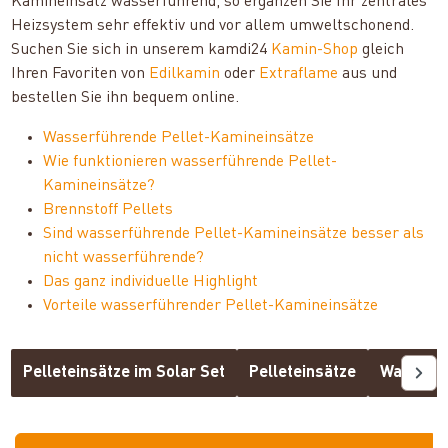
Kamineinsatz wasserführend, so ergänzen Sie Ihr zentrales
Heizsystem sehr effektiv und vor allem umweltschonend.
Suchen Sie sich in unserem kamdi24
Kamin-Shop
gleich
Ihren Favoriten von
Edilkamin
oder
Extraflame
aus und
bestellen Sie ihn bequem online.
Wasserführende Pellet-Kamineinsätze
Wie funktionieren wasserführende Pellet-
Kamineinsätze?
Brennstoff Pellets
Sind wasserführende Pellet-Kamineinsätze besser als
nicht wasserführende?
Das ganz individuelle Highlight
Vorteile wasserführender Pellet-Kamineinsätze
Pelleteinsätze im Solar Set
Pelleteinsätze
Wasserfü