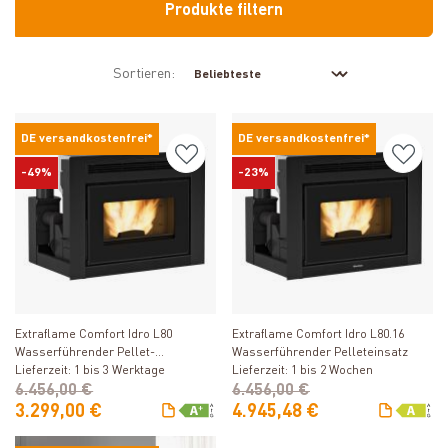
Produkte filtern
Sortieren:
DE versandkostenfrei*
DE versandkostenfrei*
-49%
-23%
Produkt ansehen
Produkt ansehen
Extraflame Comfort Idro L80
Extraflame Comfort Idro L80.16
Wasserführender Pellet-
Wasserführender Pelleteinsatz
Kamineinsatz
Lieferzeit: 1 bis 3 Werktage
Lieferzeit: 1 bis 2 Wochen
6.456,00 €
6.456,00 €
3.299,00 €
4.945,48 €