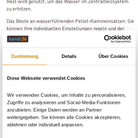
Rest wird genutzt, um das Wasser im Zentralheizsystem
zu erhitzen.
Das Beste an wasserführenden Pellet-Kamineinsätzen: Sie
können Ihre individuellen Einstellungen regeln und der
Kamineinsatz erledigt den Rest. Einzig das Zurücklehnen
und Entspannen kann Ihr wassergeführter Pellet-
Kamineinsatz nicht für Sie erledigen.
Zustimmung
Details
Über Cookies
Wie funktionieren wasserführende Pellet-
Kamineinsätze?
Diese Webseite verwendet Cookies
Im Grunde funktionieren sie wie
wasserführende
Pelletöfen
. Aus dem Pellettank wird der Brennstoff über
Wir verwenden Cookies, um Inhalte zu personalisieren,
die Pelletschnecke in die Brennkammer befördert und
Zugriffe zu analysieren und Social-Media-Funktionen
durch den Brennstab entzündet. Bei Bedarf führt auch der
anzubieten. Einige Daten werden an Partner
wasserführende Pellet-Kamineinsatz regelmäßig Pellets
weitergegeben. Sie können alle Cookies akzeptieren,
zu, um die voreingestellte Wunschtemperatur zu halten.
ablehnen oder individuell anpassen.
Der Wärmetauscher gibt die wasserseitige Wärme an Ihr