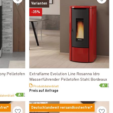
Varianten
-35%
Produkt ansehen
ony Pelletofen
Extraflame Evolution Line Rosanna Idro
Wasserführender Pelletofen Stahl Bordeaux
Produktdatenblatt
Preis auf Anfrage
datenblatt
frei*
Deutschlandweit versandkostenfrei*