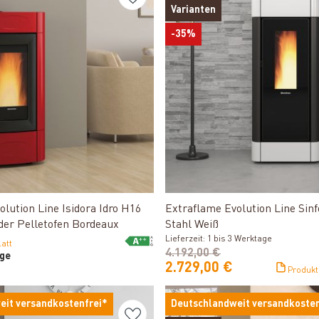
Varianten
-35%
Produkt ansehen
Produkt ansehen
lution Line Isidora Idro H16
Extraflame Evolution Line Sinf
er Pelletofen Bordeaux
Stahl Weiß
Lieferzeit: 1 bis 3 Werktage
att
4.192,00 €
age
2.729,00 €
Produkt
eit versandkostenfrei*
Deutschlandweit versandkosten