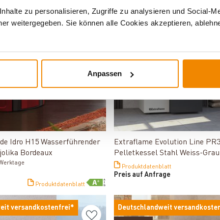
Varianten
halte zu personalisieren, Zugriffe zu analysieren und Social-M
er weitergegeben. Sie können alle Cookies akzeptieren, ablehne
-35%
Anpassen
Produkt ansehen
Produkt ansehen
ide Idro H15 Wasserführender
Extraflame Evolution Line PR
jolika Bordeaux
Pelletkessel Stahl Weiss-Grau
3 Werktage
Produktdatenblatt
Preis auf Anfrage
Produktdatenblatt
eit versandkostenfrei*
Deutschlandweit versandkosten