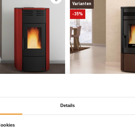
Varianten
-35%
Produkt ansehen
Produkt ansehen
ffaella Idro H15
Extraflame Evolution Line Nor
er Pelletofen Stahl Bordeaux
Stahl Bronze
3 Werktage
Produktdatenblatt
Details
Preis auf Anfrage
Produktdatenblatt
Cookies
eit versandkostenfrei*
Deutschlandweit versandkosten