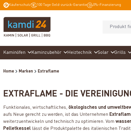
Käuferschutz
100 Tage Geld-zurück-Garantie
0%–Finanzierung
springen
Zur Hauptnavigation springen
Kaminöfen
Kaminzubehör
Heiztechnik
Solar
Grills
Home
Marken
Extraflame
EXTRAFLAME - DIE VEREINIGUN
Funktionales, wirtschaftliches,
ökologisches und umweltbe
aufs Neue gerecht zu werden, ist das Unternehmen
Extraflam
weiterzuentwickeln und technisch zu optimieren. Vom
wasser
Pelletkessel
lässt die Produktpalette des italienischen Tra