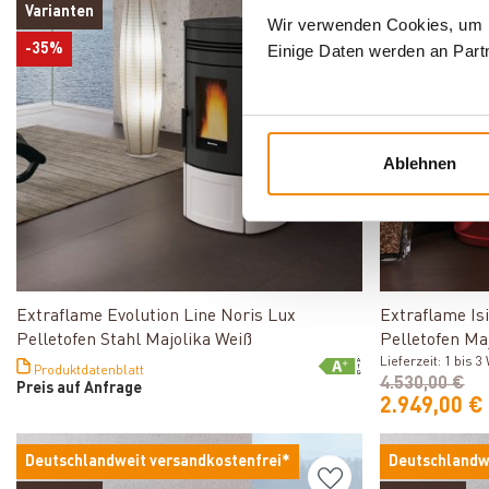
Varianten
Varianten
Wir verwenden Cookies, um In
Einige Daten werden an Partn
-35%
-35%
Ablehnen
Produkt ansehen
Extraflame Evolution Line Noris Lux
Extraflame Is
Pelletofen Stahl Majolika Weiß
Pelletofen Ma
Lieferzeit: 1 bis 
Produktdatenblatt
4.530,00 €
Preis auf Anfrage
2.949,00 €
Deutschlandweit versandkostenfrei*
Deutschlandw