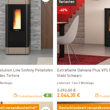
Varianten
-40%
Produkt ansehen
Produkt ansehen
lution Line Sinfony Pelletofen
Extraflame Dahiana Plus VFS 
des Tortora
Stahl Schwarz
3 Werktage
Lieferzeit: 1 bis 3 Werktage
3.392,00 €
2.044,35 €
Produktdatenblatt
Produkt
eit versandkostenfrei*
Deutschlandweit versandkosten