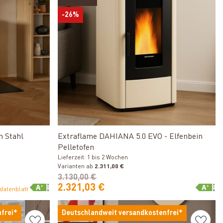
-26%
Produkt ansehen
n Stahl
Extraflame DAHIANA 5.0 EVO - Elfenbein
Pelletofen
Lieferzeit: 1 bis 2 Wochen
Varianten ab
2.311,00 €
3.130,00 €
2.321,03 €
datenblatt
frei*
Deutschlandweit versandkostenfrei*