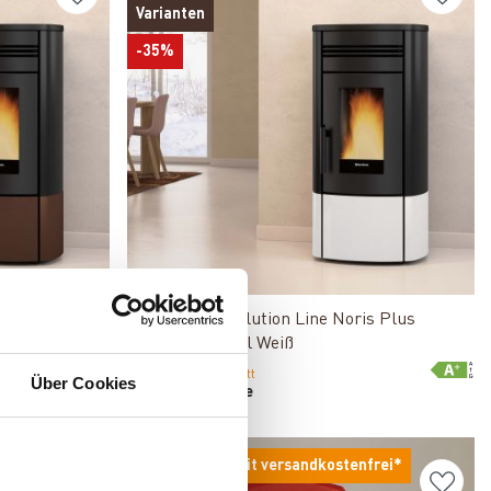
Varianten
-35%
Produkt ansehen
is Pelletofen
Extraflame Evolution Line Noris Plus
Pelletofen Stahl Weiß
Produktdatenblatt
Über Cookies
Preis auf Anfrage
frei*
Deutschlandweit versandkostenfrei*