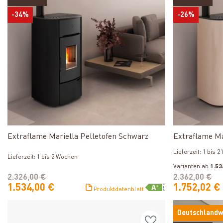
-34%
-26%
Produkt ansehen
Extraflame Mariella Pelletofen Schwarz
Extraflame Ma
Lieferzeit: 1 bis 
Lieferzeit: 1 bis 2 Wochen
Varianten ab
1.53
2.326,00 €
2.362,00 €
1.534,00 €
1.752,02 €
Produktdatenblatt
Deutschlandw