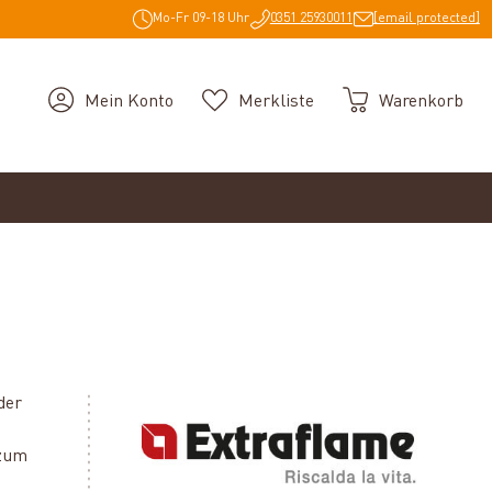
Mo-Fr 09-18 Uhr
0351 25930011
[email protected]
Mein Konto
Merkliste
Warenkorb
der
 zum