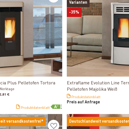
Varianten
-35%
Produkt ansehen
Produkt ansehen
cia Plus Pelletofen Tortora
Extraflame Evolution Line Ter
Pelletofen Majolika Weiß
3 Werktage
2,81 €
Produktdatenblatt
Preis auf Anfrage
Produktdatenblatt
eit versandkostenfrei*
Deutschlandweit versandkosten