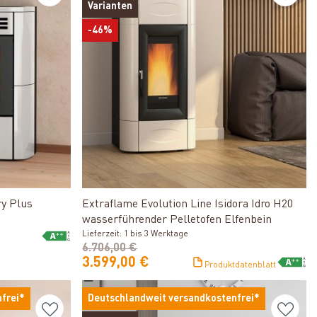
Varianten
-46%
Produkt ansehen
ry Plus
Extraflame Evolution Line Isidora Idro H20
wasserführender Pelletofen Elfenbein
Lieferzeit: 1 bis 3 Werktage
6.706,00 €
3.599,00 €
Produktdatenblatt
frei*
Deutschlandweit versandkostenfrei*