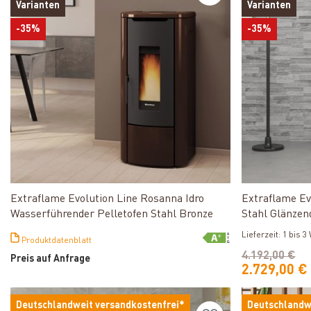
Varianten
Varianten
-35%
-35%
Produkt ansehen
Extraflame Evolution Line Rosanna Idro
Extraflame Evo
Wasserführender Pelletofen Stahl Bronze
Stahl Glänzen
Lieferzeit: 1 bis 
Produktdatenblatt
4.192,00 €
Preis auf Anfrage
2.729,00 €
Deutschlandweit versandkostenfrei*
Deutschlandw