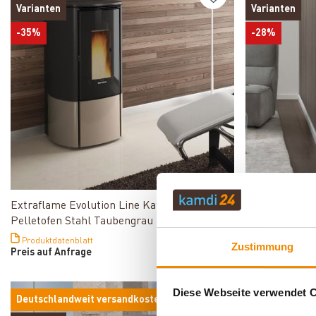
Varianten
Varianten
-35%
-28%
Produkt ansehen
Extraflame Evolution Line Katia 11
Extraflame Ra
Pelletofen Stahl Taubengrau
Wasserführend
Lieferzeit: 1 bis 
Produktdatenblatt
Zustimmung
4.181,00 €
Preis auf Anfrage
2.999,00 €
Diese Webseite verwendet 
Deutschlandweit versandkostenfrei*
Deutschlandw