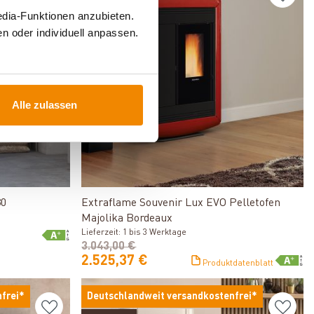
Varianten
edia-Funktionen anzubieten.
n oder individuell anpassen.
-17%
Alle zulassen
Produkt ansehen
30
Extraflame Souvenir Lux EVO Pelletofen
Majolika Bordeaux
Lieferzeit: 1 bis 3 Werktage
3.043,00 €
2.525,37 €
Produktdatenblatt
frei*
Deutschlandweit versandkostenfrei*