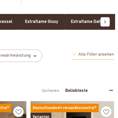
tkessel
Extraflame Giusy
Extraflame Dahiana
Alle Filter ansehen
nwärmeleistung
Sortieren:
frei*
Deutschlandweit versandkostenfrei*
Varianten