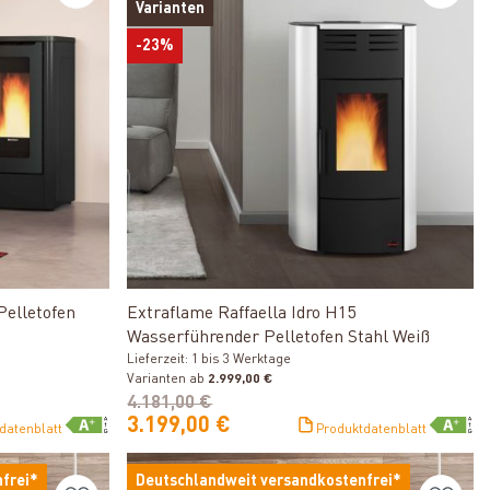
Varianten
-23%
Produkt ansehen
Pelletofen
Extraflame Raffaella Idro H15
Wasserführender Pelletofen Stahl Weiß
Lieferzeit: 1 bis 3 Werktage
Varianten ab
2.999,00 €
4.181,00 €
3.199,00 €
datenblatt
Produktdatenblatt
frei*
Deutschlandweit versandkostenfrei*