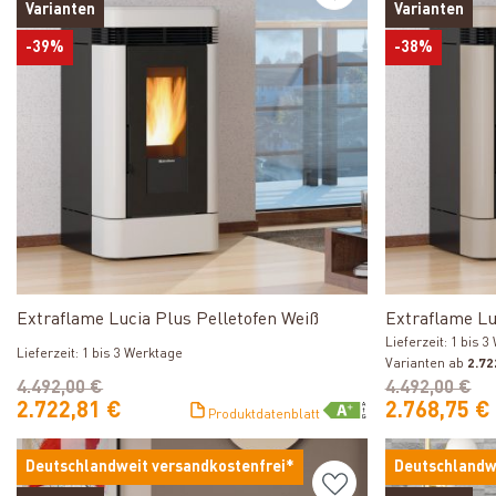
Varianten
Varianten
-39%
-38%
Produkt ansehen
Extraflame Lucia Plus Pelletofen Weiß
Extraflame Lu
Lieferzeit: 1 bis 
Lieferzeit: 1 bis 3 Werktage
Varianten ab
2.72
4.492,00 €
4.492,00 €
2.722,81 €
2.768,75 €
Produktdatenblatt
Deutschlandweit versandkostenfrei*
Deutschlandw