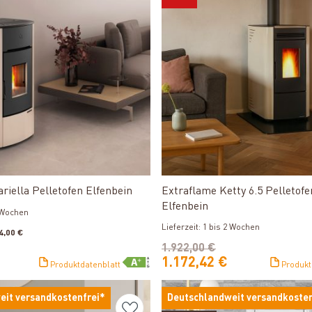
Produkt ansehen
Produkt ansehen
riella Pelletofen Elfenbein
Extraflame Ketty 6.5 Pelletofe
Elfenbein
2 Wochen
Lieferzeit: 1 bis 2 Wochen
4,00 €
1.922,00 €
1.172,42 €
Produktdatenblatt
Produkt
eit versandkostenfrei*
Deutschlandweit versandkosten