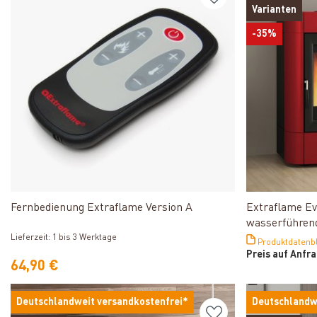
Varianten
-35%
Produkt ansehen
Fernbedienung Extraflame Version A
Extraflame Evo
wasserführend
Lieferzeit: 1 bis 3 Werktage
Produktdatenbl
Preis auf Anfr
64,90 €
Deutschlandweit versandkostenfrei*
Deutschlandw