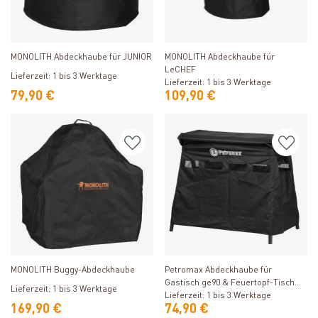
Produkt ansehen
Produkt ansehen
MONOLITH Abdeckhaube für JUNIOR
MONOLITH Abdeckhaube für
LeCHEF
Lieferzeit: 1 bis 3 Werktage
Lieferzeit: 1 bis 3 Werktage
79,90 €
109,90 €
Produkt ansehen
Produkt ansehen
MONOLITH Buggy-Abdeckhaube
Petromax Abdeckhaube für
Gastisch ge90 & Feuertopf-Tisch
Lieferzeit: 1 bis 3 Werktage
fe90
Lieferzeit: 1 bis 3 Werktage
169,90 €
74,90 €