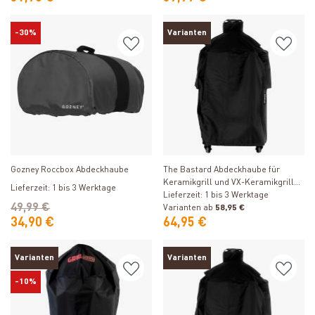
-30%
Varianten
Produkt ansehen
Produkt ansehen
Gozney Roccbox Abdeckhaube
The Bastard Abdeckhaube für
Keramikgrill und VX-Keramikgrill
Lieferzeit: 1 bis 3 Werktage
Large
Lieferzeit: 1 bis 3 Werktage
49,99 €
Varianten ab
58,95 €
34,90 €
64,95 €
Varianten
Varianten
-10%