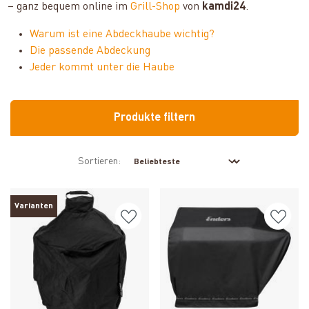
– ganz bequem online im
Grill-Shop
von
kamdi24
.
Warum ist eine Abdeckhaube wichtig?
Die passende Abdeckung
Jeder kommt unter die Haube
Produkte filtern
Sortieren:
Varianten