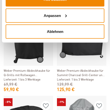
Lieferzeit: 1 bis 3 Werktage
Lieferzeit: 1 bis 3 Werktage
99,99 €
85,90 €
139,99 €
Anpassen
-14%
-10%
Ablehnen
Produkt ansehen
Produkt ansehen
Weber Premium-Abdeckhaube für
Weber Premium-Abdeckhaube für
Q-Grills mit Rollwagen
Summit Charcoal Grill-Center und
100/1000/200/2000
Lieferzeit: 1 bis 3 Werktage
Summit Kamado S6
Lieferzeit: 1 bis 3 Werktage
69,99 €
139,99 €
59,90 €
125,90 €
-8%
-9%