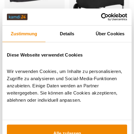
Produkt ansehen
Produkt ansehen
Weber Traveler Transportschutz
Weber Premium-Abdeckhaube für
Performer Premium GBS und
Zustimmung
Details
Über Cookies
Lieferzeit: 1 bis 3 Werktage
Performer Deluxe GBS
Lieferzeit: 1 bis 3 Werktage
59,99 €
99,99 €
51,90 €
85,90 €
Diese Webseite verwendet Cookies
-14%
Wir verwenden Cookies, um Inhalte zu personalisieren,
Zugriffe zu analysieren und Social-Media-Funktionen
anzubieten. Einige Daten werden an Partner
weitergegeben. Sie können alle Cookies akzeptieren,
ablehnen oder individuell anpassen.
Produkt ansehen
Produkt ansehen
Weber Premium-Abdeckhaube für
Weber Premium-Abdeckhaube für
Performer GBS
Gasgrills Genesis II 200-Serie
Alle zulassen