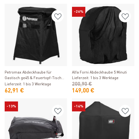
-26%
Produkt ansehen
Produkt ansehen
Petromax Abdeckhaube für
Alfa Forni Abdeckhaube 5 Minuti
Gastisch ge45 & Feuertopf-Tisch
Lieferzeit: 1 bis 3 Werktage
fe45
200,90 €
Lieferzeit: 1 bis 3 Werktage
62,91 €
149,00 €
-13%
-14%