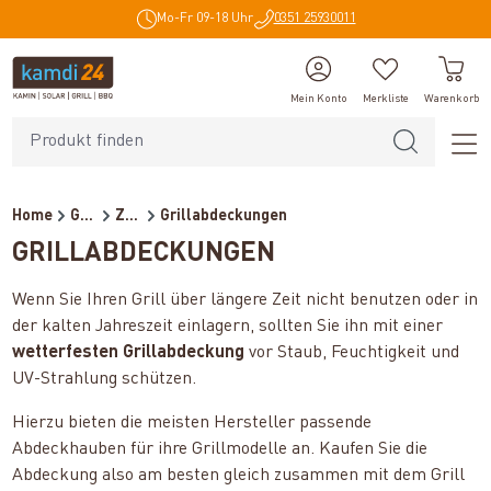
Mo-Fr 09-18 Uhr
0351 25930011
alt springen
Mein Konto
Merkliste
Warenkorb
Home
Grillzubehör
Zubehör
Grillabdeckungen
GRILLABDECKUNGEN
Wenn Sie Ihren Grill über längere Zeit nicht benutzen oder in
der kalten Jahreszeit einlagern, sollten Sie ihn mit einer
wetterfesten Grillabdeckung
vor Staub, Feuchtigkeit und
UV-Strahlung schützen.
Hierzu bieten die meisten Hersteller passende
Abdeckhauben für ihre Grillmodelle an. Kaufen Sie die
Abdeckung also am besten gleich zusammen mit dem Grill