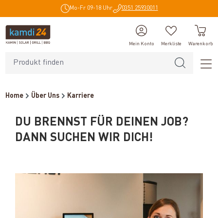
Mo-Fr 09-18 Uhr
0351 25930011
alt springen
Mein Konto
Merkliste
Warenkorb
Home
Über Uns
Karriere
DU BRENNST FÜR DEINEN JOB?
DANN SUCHEN WIR DICH!