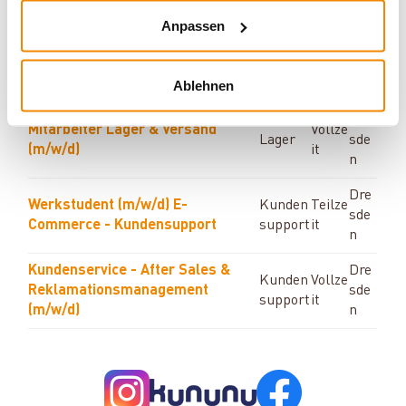
it
n
Anpassen
Dre
Werkstudent Lager & Logistik
Teilze
Lager
sde
(m/w/d)
it
Ablehnen
n
Dre
Mitarbeiter Lager & Versand
Vollze
Lager
sde
(m/w/d)
it
n
Dre
Werkstudent (m/w/d) E-
Kunden
Teilze
sde
Commerce - Kundensupport
support
it
n
Kundenservice - After Sales &
Dre
Kunden
Vollze
Reklamationsmanagement
sde
support
it
(m/w/d)
n