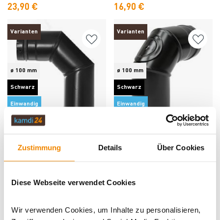
23,90 €
16,90 €
Varianten
Varianten
ø 100 mm
ø 100 mm
Schwarz
Schwarz
Einwandig
Einwandig
Produkt ansehen
Produkt ansehen
Raik Pelletrohr / Ofenrohr 100mm -
Raik Pelletrohr / Ofenrohr 100 mm -
90° Bogen schwarz
90° Bogen dreiteilig mit
Reinigungsöffnung schwarz
Lieferzeit: 1 bis 3 Werktage
Zustimmung
Details
Über Cookies
Lieferzeit: 1 bis 3 Werktage
Varianten ab
33,90 €
33,90 €
39,90 €
Diese Webseite verwendet Cookies
Varianten
Wir verwenden Cookies, um Inhalte zu personalisieren,