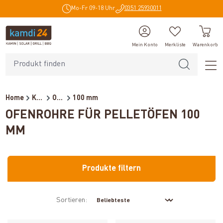
Mo-Fr 09-18 Uhr
0351 25930011
alt springen
Mein Konto
Merkliste
Warenkorb
Home
Kaminzubehör
Ofenrohre für Pelletöfen
100 mm
OFENROHRE FÜR PELLETÖFEN 100
MM
Produkte filtern
Sortieren: