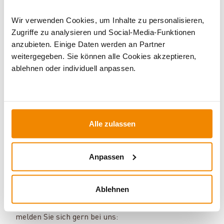
Wir verwenden Cookies, um Inhalte zu personalisieren,
Zugriffe zu analysieren und Social-Media-Funktionen
anzubieten. Einige Daten werden an Partner
weitergegeben. Sie können alle Cookies akzeptieren,
ablehnen oder individuell anpassen.
Alle zulassen
Ihr Berater für Solarthermie und
Speicher:
Anpassen
Sven Klitzsch beschäftigt sich bereits seit einigen
Jahren mit den Themen Solarthermie,
Speichertechnik und regenerative Energien. Sein
Ablehnen
Motto: Für jedes Problem gibt es eine Lösung. Haben
Sie Fragen zu unseren Produkten und Services? Dann
melden Sie sich gern bei uns: