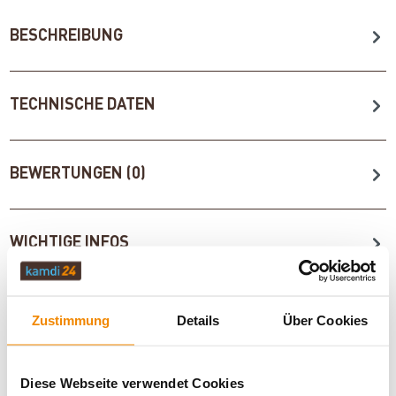
BESCHREIBUNG
TECHNISCHE DATEN
BEWERTUNGEN (0)
WICHTIGE INFOS
Zustimmung
Details
Über Cookies
Artikeldatenblatt drucken
Frage zum Artikel
Dieses Produkt finden Sie unter:
Heiztechnik
|
Diese Webseite verwendet Cookies
Anschlusskomponenten