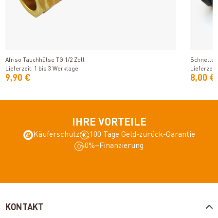
Produkt ansehen
Afriso Tauchhülse TG 1/2 Zoll
Schnellent
Lieferzeit: 1 bis 3 Werktage
Lieferzeit
9,90 €
8,00 €
IHRE VORTEILE
Käuferschutz
100 Tage Geld-zurück-Garantie
0%–Finanzierung
KONTAKT