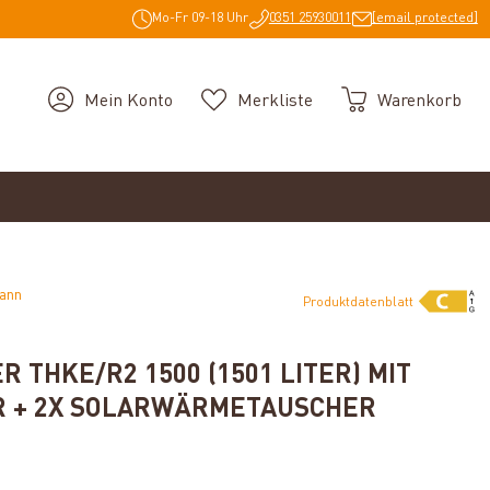
Mo-Fr 09-18 Uhr
0351 25930011
[email protected]
Mein Konto
Merkliste
Warenkorb
mann
Produktdatenblatt
 THKE/R2 1500 (1501 LITER) MIT
 + 2X SOLARWÄRMETAUSCHER