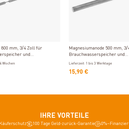
Produkt ansehen
Produkt ansehen
800 mm, 3/4 Zoll für
Magnesiumanode 500 mm, 3/4 
erspeicher und
Brauchwasserspeicher und
her
Kombispeicher
s 4 Wochen
Lieferzeit: 1 bis 3 Werktage
15,90 €
IHRE VORTEILE
Käuferschutz
100 Tage Geld-zurück-Garantie
0%–Finanzier