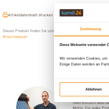
Artikeldatenblatt drucken
Frage zum Artikel
Zustimmung
Dieses Produkt finden Sie unter:
Heiztechnik
|
Pufferspeicher
Brauchwasser
Diese Webseite verwendet 
Wir verwenden Cookies, um In
Einige Daten werden an Partn
Ablehnen
Ihr Berater f
Sven Klitzsch beschä
Motto: Für jedes Pro