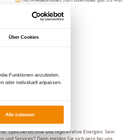
Technikdatenblatt zum Download (pdf 3.6 Mb)
Über Cookies
edia-Funktionen anzubieten.
n oder individuell anpassen.
Alle zulassen
mie, Speichertechnik und regenerative Energien. Sein
en und Services? Dann melden Sie sich gern bei uns: