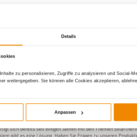
Details
 mit
Cookies
halte zu personalisieren, Zugriffe zu analysieren und Social-M
er weitergegeben. Sie können alle Cookies akzeptieren, ablehne
Anpassen
ür Solarthermie und Speicher:
ftigt sich bereits seit einigen Jahren mit den Themen Solarther
blem gibt es eine Lösung. Haben Sie Fragen zu unseren Produkt