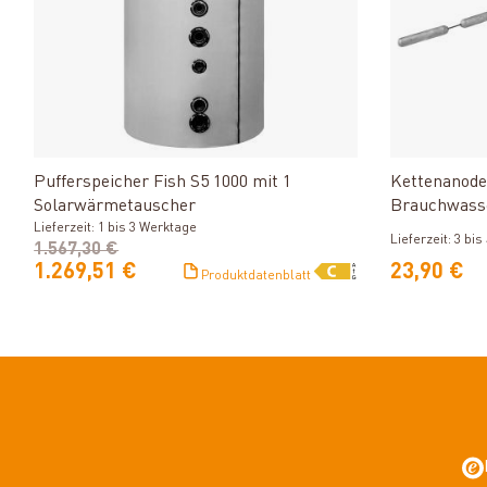
Produkt ansehen
Pufferspeicher Fish S5 1000 mit 1
Kettenanode 
Solarwärmetauscher
Brauchwass
Lieferzeit: 1 bis 3 Werktage
Kombispeic
Lieferzeit: 3 bi
1.567,30 €
1.269,51 €
23,90 €
Produktdatenblatt