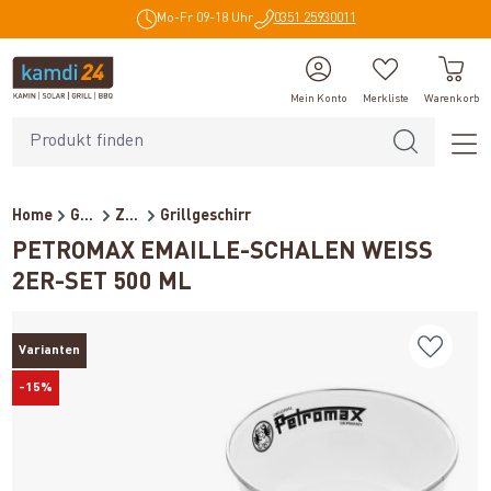
Mo-Fr 09-18 Uhr
0351 25930011
alt springen
Mein Konto
Merkliste
Warenkorb
Home
Grillzubehör
Zubehör
Grillgeschirr
PETROMAX EMAILLE-SCHALEN WEISS 2
ER-SET 500 ML
Varianten
-15%