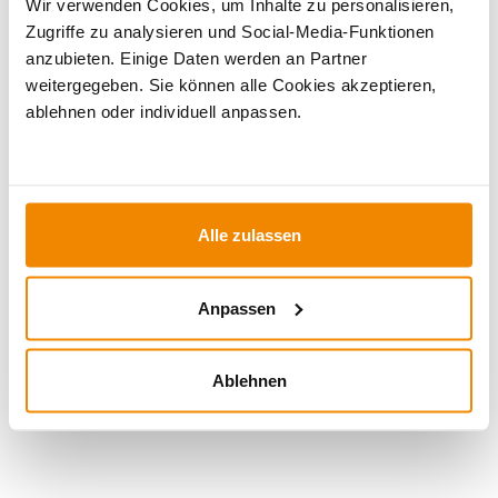
Wir verwenden Cookies, um Inhalte zu personalisieren,
WICHTIGE INFOS
Zugriffe zu analysieren und Social-Media-Funktionen
anzubieten. Einige Daten werden an Partner
weitergegeben. Sie können alle Cookies akzeptieren,
Artikeldatenblatt drucken
Frage zum Artikel
ablehnen oder individuell anpassen.
Dieses Produkt finden Sie unter:
Grillzubehör
|
Zubehör
|
Geschenke
|
Geschenke
|
Geschenke für Grillfans
|
Grillzubehör zum Verschenken
|
Geschenke für jeden Anlass
Alle zulassen
|
Geschenke für einen gemütlichen Grillabend
|
Geschenke
für Camper & Outdoorfans
|
Geschenke für Hobbyköche
|
Küchenutensilien zum Verschenken
|
Geschenke zum
Anpassen
Einzug
|
Grillgeschirr
|
Ostergeschenke
|
Geschenke zum
Muttertag
Ablehnen