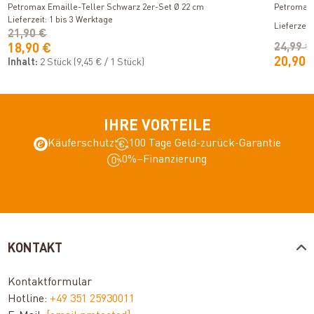
Petromax Emaille-Teller Schwarz 2er-Set Ø 22 cm
Petromax 
Lieferzeit: 1 bis 3 Werktage
Lieferzeit
21,90 €
24,99 €
18,90 €
20,90 
Inhalt:
2 Stück
(9,45 € / 1 Stück)
IHRE VORTEILE
Käuferschutz
100 Tage Geld-zurück-Garantie
0%–Finanzierung
KONTAKT
Kontaktformular
Hotline:
+49 351 25930011