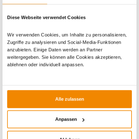
Dieses Produkt finden Sie unter:
Grillzubehör
|
Zubehör
|
Diese Webseite verwendet Cookies
Küchenhelfer
|
Grillbesteck
Wir verwenden Cookies, um Inhalte zu personalisieren,
Zugriffe zu analysieren und Social-Media-Funktionen
anzubieten. Einige Daten werden an Partner
weitergegeben. Sie können alle Cookies akzeptieren,
ablehnen oder individuell anpassen.
ZUBEHÖR
Varianten
DE versa
Alle zulassen
Varianten
Anpassen