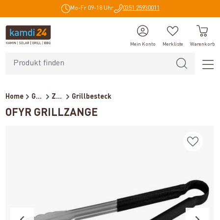
Mo-Fr 09-18 Uhr
0351 25930011
alt springen
Mein Konto
Merkliste
Warenkorb
Home
Grillzubehör
Zubehör
Grillbesteck
OFYR GRILLZANGE