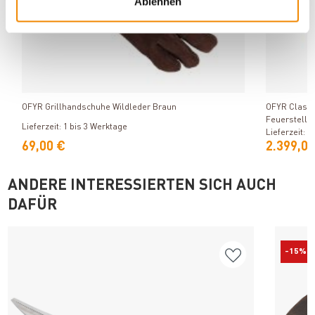
Ablehnen
Produkt ansehen
OFYR Grillhandschuhe Wildleder Braun
OFYR Classic
Feuerstelle
Lieferzeit: 1 bis 3 Werktage
Lieferzeit: 1
69,00 €
2.399,00
ANDERE INTERESSIERTEN SICH AUCH
DAFÜR
-15%