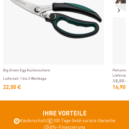
Produkt ansehen
Big Green Egg Küchenschere
Petromax 
Lieferzeit
Lieferzeit: 1 bis 3 Werktage
19,99 €
22,00 €
16,90 
IHRE VORTEILE
Käuferschutz
100 Tage Geld-zurück-Garantie
0%–Finanzierung