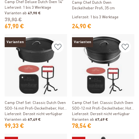
Camp Chef Deluxe Dutch Oven 14"
Camp Chef Dutch Oven
Lieferzeit: 1 bis 3 Werktage
Deckelheber Profi, 35 cm
Varianten ab
47,90 €
Lieferzeit: 1 bis 3 Werktage
79,90 €
67,90 €
24,90 €
Varianten
Varianten
Produkt ansehen
Produkt ansehen
Camp Chef Set: Classic Dutch Oven
Camp Chef Set: Classic Dutch Oven
SDO-14 mit Profi-Deckelheber, Hot
SDO-12 mit Profi-Deckelheber, Hot
Pad und Reinigungsschaber
Lieferzeit: Derzeit nicht verfügbar
Pad und Reinigungsschaber
Lieferzeit: Derzeit nicht verfügbar
Varianten ab
67,49 €
Varianten ab
67,49 €
99,33 €
78,54 €