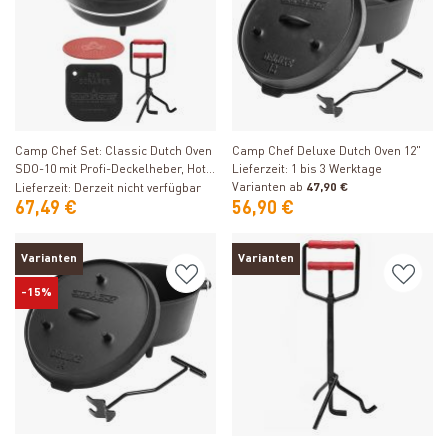
Produkt ansehen
Produkt ansehen
Camp Chef Set: Classic Dutch Oven
Camp Chef Deluxe Dutch Oven 12"
SDO-10 mit Profi-Deckelheber, Hot
Lieferzeit: 1 bis 3 Werktage
Pad und Reinigungsschaber
Varianten ab
47,90 €
Lieferzeit: Derzeit nicht verfügbar
67,49 €
56,90 €
Varianten
Varianten
-15%
Produkt ansehen
Produkt ansehen