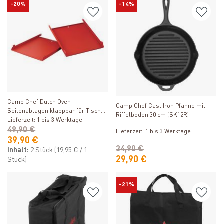
-20%
-14%
Produkt ansehen
Produkt ansehen
Camp Chef Dutch Oven
Camp Chef Cast Iron Pfanne mit
Seitenablagen klappbar für Tisch
Riffelboden 30 cm (SK12R)
CT38
Lieferzeit: 1 bis 3 Werktage
49,90 €
Lieferzeit: 1 bis 3 Werktage
39,90 €
34,90 €
Inhalt:
2 Stück
(19,95 € / 1
29,90 €
Stück)
-21%