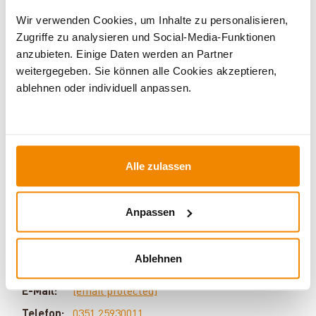
Wir verwenden Cookies, um Inhalte zu personalisieren,
Zugriffe zu analysieren und Social-Media-Funktionen
anzubieten. Einige Daten werden an Partner
weitergegeben. Sie können alle Cookies akzeptieren,
ablehnen oder individuell anpassen.
Alle zulassen
Ihr Berater zum Thema Öfen und
Kamine:
Anpassen
Silvio Wirth berät Sie gern rund um das Thema
Kaminöfen. Keine Frage bleibt unbeantwortet, kein
Ablehnen
Problem ungelöst. Haben Sie Fragen zu unseren
Produkten? Dann kontaktieren Sie uns gern unter:
E-Mail:
[email protected]
Telefon:
0351 25930011