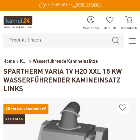
Mo-Fr 09-18 Uhr
0351 25930011
alt springen
Mein Konto
Merkliste
Warenkorb
Home
Kaminöfen
Wasserführende Kamineinsätze
SPARTHERM VARIA 1V H2O XXL 15 KW
WASSERFÜHRENDER KAMINEINSATZ
LINKS
DE versandkostenfrei*
Varianten