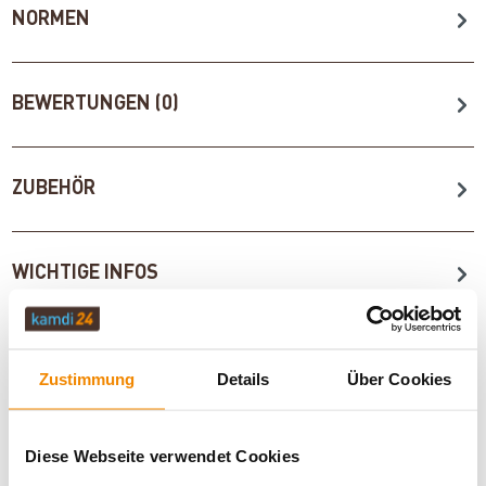
NORMEN
BEWERTUNGEN (0)
ZUBEHÖR
WICHTIGE INFOS
Artikeldatenblatt drucken
Frage zum Artikel
Zustimmung
Details
Über Cookies
Dieses Produkt finden Sie unter:
Kaminöfen
|
Wasserführende Kamineinsätze
|
Kaminofen A+
|
Kaminöfen
Diese Webseite verwendet Cookies
in schwarz
|
Holzofen