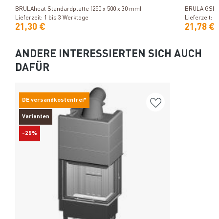
BRULAheat Standardplatte (250 x 500 x 30 mm)
BRULA GSL Ka
Lieferzeit: 1 bis 3 Werktage
Lieferzeit: 1
21,30 €
21,78 €
ANDERE INTERESSIERTEN SICH AUCH
DAFÜR
DE versandkostenfrei*
Varianten
-25%