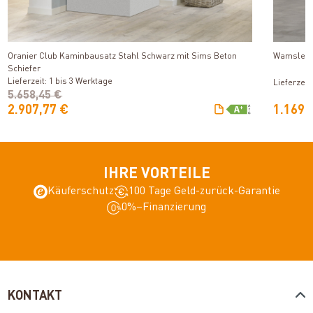
Produkt ansehen
Oranier Club Kaminbausatz Stahl Schwarz mit Sims Beton
Wamsler 
Schiefer
Lieferzeit: 1 bis 3 Werktage
Lieferzeit
5.658,45 €
2.907,77 €
1.169,
IHRE VORTEILE
Käuferschutz
100 Tage Geld-zurück-Garantie
0%–Finanzierung
KONTAKT