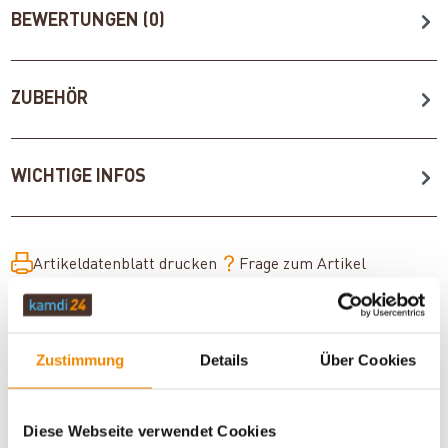
BEWERTUNGEN (0)
ZUBEHÖR
WICHTIGE INFOS
Artikeldatenblatt drucken
Frage zum Artikel
Dieses Produkt finden Sie unter:
Kaminöfen
|
Wasserführende Kaminöfen
|
11 bis 13 kW
|
Kaminofen A+
|
Zustimmung
Details
Über Cookies
Kaminöfen in schwarz
|
Holzofen
|
Kaminofen 150 mm
Anschluss
|
Kaminöfen mit externer Luftzufuhr
Diese Webseite verwendet Cookies