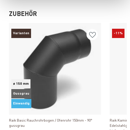
ZUBEHÖR
Varianten
-11%
ø 150 mm
Gussgrau
Einwandig
Produkt ansehen
Raik Basic Rauchrohrbogen / Ofenrohr 150mm - 90°
Raik Kaminbe
gussgrau
Edelstahlgri