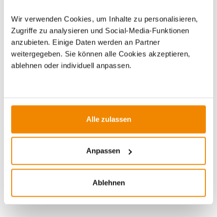
Wir verwenden Cookies, um Inhalte zu personalisieren,
Zugriffe zu analysieren und Social-Media-Funktionen
anzubieten. Einige Daten werden an Partner
weitergegeben. Sie können alle Cookies akzeptieren,
ablehnen oder individuell anpassen.
Ihr Berater zum Thema Öfen und
Kamine:
Alle zulassen
Silvio Wirth berät Sie gern rund um das Thema
Kaminöfen. Keine Frage bleibt unbeantwortet, kein
Anpassen
Problem ungelöst. Haben Sie Fragen zu unseren
Produkten? Dann kontaktieren Sie uns gern unter:
E-Mail:
[email protected]
Ablehnen
Telefon:
0351 25930011