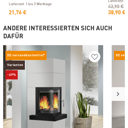
Lieferzeit: 1
Lieferzeit: 1 bis 3 Werktage
43,90 €
21,76 €
38,90 €
ANDERE INTERESSIERTEN SICH AUCH
DAFÜR
DE versandkostenfrei*
DE ver
Varianten
-49%