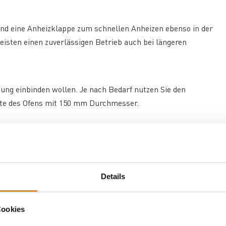
und eine Anheizklappe zum schnellen Anheizen ebenso in der
isten einen zuverlässigen Betrieb auch bei längeren
tung einbinden wollen. Je nach Bedarf nutzen Sie den
ite des Ofens mit 150 mm Durchmesser.
ßen für die Verbrennung genutzt werden. Dafür muss der
ennungsluft
nachgerüstet werden, so dass ein
Details
as feuerfeste Material ist ein guter Wärmespeicher und sorgt
Cookies
 zum Nachlegen von Feuerholz die Brennraumtür geöffnet