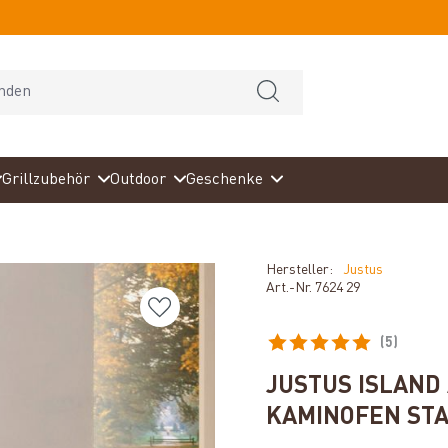
Grillzubehör
Outdoor
Geschenke
Hersteller:
Justus
Art.-Nr.
7624 29
(5)
Durchschnittliche Bewertun
JUSTUS ISLAND
KAMINOFEN ST