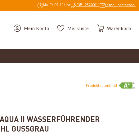
Mo-Fr 09-18 Uhr
0351 25930011
[email protected]
Mein Konto
Merkliste
Warenkorb
Produktdatenblatt
g von 5 von 5 Sternen
 AQUA II WASSERFÜHRENDER
AHL GUSSGRAU