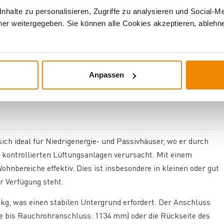
halte zu personalisieren, Zugriffe zu analysieren und Social-M
er weitergegeben. Sie können alle Cookies akzeptieren, ablehne
rgeheizten Luftstroms Schmutzablagerungen am Sichtfenster,
reie Sicht auf das Flammenspiel.
Anpassen
en ausgelegt und eignet sich damit als zuverlässige Heizquelle
ich ideal für Niedrigenergie- und Passivhäuser, wo er durch
 kontrollierten Lüftungsanlagen verursacht. Mit einem
hnbereiche effektiv. Dies ist insbesondere in kleinen oder gut
r Verfügung steht.
9 kg, was einen stabilen Untergrund erfordert. Der Anschluss
he bis Rauchrohranschluss: 1134 mm) oder die Rückseite des