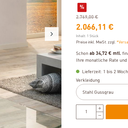
%
2.769,00 €
2.066,11 €
Inhalt:
1 Stück
Preise inkl. MwSt. zzgl.
*Vers
Schon
ab 34,72 € mtl.
fin
Ihre monatliche Rate und 
Lieferzeit: 1 bis 2 Woc
auswählen
Verkleidung