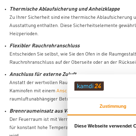
Thermische Ablaufsicherung und Anheizklappe
Zu Ihrer Sicherheit sind eine thermische Ablaufsicherung 
Ausstattung enthalten. Diese Sicherheitselemente gewährle
Heizperioden.
Flexibler Rauchrohranschluss
Entscheiden Sie selbst, wie Sie den Ofen in die Raumgestal
Rauchrohranschluss auf der Oberseite oder an der Rückse
Anschluss für externe Zuluft
Anstatt der wertvollen Raumluft kann optional Luft von au
Kaminofen mit einem
Anschlussstutzen für externe Verbr
raumluftunabhängiger Betrieb möglich wird.
Zustimmung
Brennraumeinsatz aus Vermiculite
Der Feuerraum ist mit Vermiculite-Platten ausgekleidet. D
Diese Webseite verwendet 
für konstant hohe Temperaturen im Brennraum, auch wenn