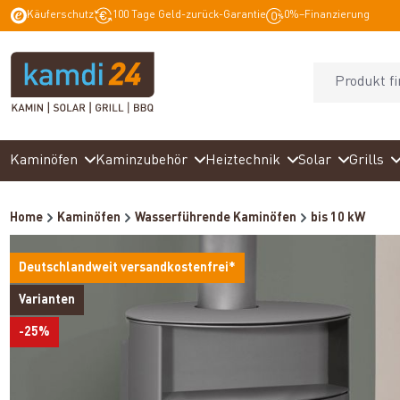
Käuferschutz
100 Tage Geld-zurück-Garantie
0%–Finanzierung
springen
Zur Hauptnavigation springen
Kaminöfen
Kaminzubehör
Heiztechnik
Solar
Grills
Home
Kaminöfen
Wasserführende Kaminöfen
bis 10 kW
Deutschlandweit versandkostenfrei*
Varianten
-25%