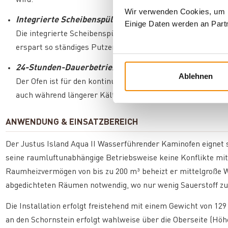
wird.
Wir verwenden Cookies, um In
Integrierte Scheibenspülung
Einige Daten werden an Partn
Die integrierte Scheibenspülung verhindert dank eines vo
erspart so ständiges Putzen und sorgt zeitgleich für eine f
24-Stunden-Dauerbetrieb
Ablehnen
Der Ofen ist für den kontinuierlichen Betrieb über 24 Stund
auch während längerer Kälteperioden.
ANWENDUNG & EINSATZBEREICH
Der Justus Island Aqua II Wasserführender Kaminofen eignet s
seine raumluftunabhängige Betriebsweise keine Konflikte mit
Raumheizvermögen von bis zu 200 m³ beheizt er mittelgroße Wo
abgedichteten Räumen notwendig, wo nur wenig Sauerstoff zu
Die Installation erfolgt freistehend mit einem Gewicht von 12
an den Schornstein erfolgt wahlweise über die Oberseite (Hö