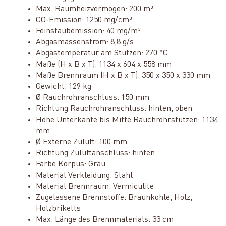
Max. Raumheizvermögen: 200 m³
CO-Emission: 1250 mg/cm³
Feinstaubemission: 40 mg/m³
Abgasmassenstrom: 8,8 g/s
Abgastemperatur am Stutzen: 270 °C
Maße (H x B x T): 1134 x 604 x 558 mm
Maße Brennraum (H x B x T): 350 x 350 x 330 mm
Gewicht: 129 kg
Ø Rauchrohranschluss: 150 mm
Richtung Rauchrohranschluss: hinten, oben
Höhe Unterkante bis Mitte Rauchrohrstutzen: 1134
mm
Ø Externe Zuluft: 100 mm
Richtung Zuluftanschluss: hinten
Farbe Korpus: Grau
Material Verkleidung: Stahl
Material Brennraum: Vermiculite
Zugelassene Brennstoffe: Braunkohle, Holz,
Holzbriketts
Max. Länge des Brennmaterials: 33 cm