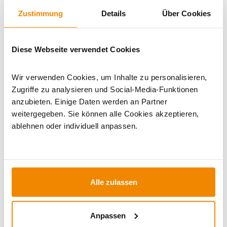
Zustimmung
Details
Über Cookies
Artikeldatenblatt drucken
Frage zum Artikel
Dieses Produkt finden Sie unter:
Kaminöfen
|
Kaminöfen 6
Diese Webseite verwendet Cookies
bis 7 kW
|
Kaminofen A+
|
Kaminöfen in schwarz
|
Speicheröfen
|
Holzofen
|
Kaminofen 150 mm Anschluss
|
Wir verwenden Cookies, um Inhalte zu personalisieren,
Kaminofen 150 mm Anschluss hinten
|
Kaminofen
Zugriffe zu analysieren und Social-Media-Funktionen
Anschluss hinten
|
Kaminöfen mit externer Luftzufuhr
|
anzubieten. Einige Daten werden an Partner
Sofort lieferbare Kaminöfen
|
Kaminofen rund
weitergegeben. Sie können alle Cookies akzeptieren,
ablehnen oder individuell anpassen.
Alle zulassen
Anpassen