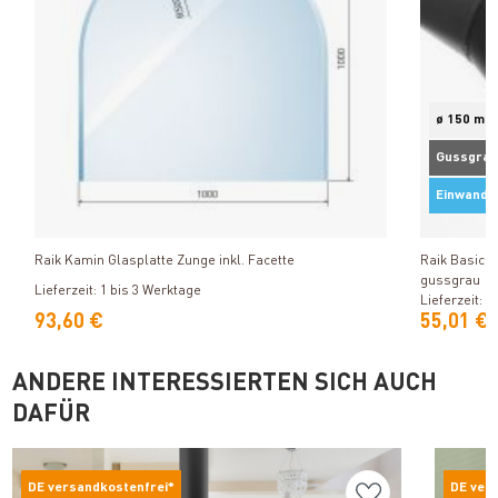
ø 150 mm
Gussgrau
Einwandi
Produkt ansehen
Raik Kamin Glasplatte Zunge inkl. Facette
Raik Basic 
gussgrau
Lieferzeit: 1 bis 3 Werktage
Lieferzeit: 1
93,60 €
55,01 €
ANDERE INTERESSIERTEN SICH AUCH
DAFÜR
DE versandkostenfrei*
DE ver