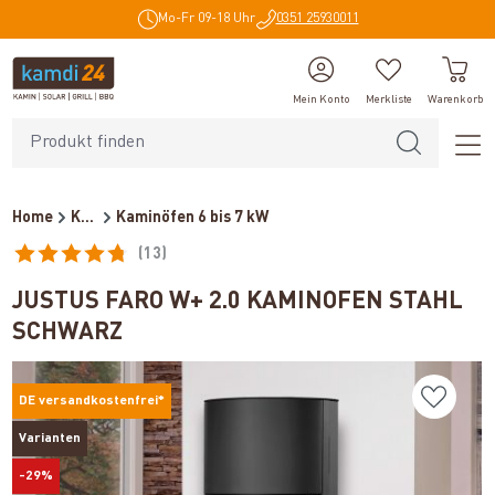
Mo-Fr 09-18 Uhr
0351 25930011
alt springen
Mein Konto
Merkliste
Warenkorb
Home
Kaminöfen
Kaminöfen 6 bis 7 kW
(13)
Durchschnittliche Bewertung von 4.8 von 5 Sternen
JUSTUS FARO W+ 2.0 KAMINOFEN STAHL
SCHWARZ
DE versandkostenfrei*
Varianten
-29%