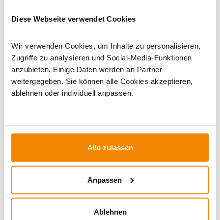
Dieses Produkt finden Sie unter:
Kaminöfen
|
Wasserführende Kaminöfen
|
bis 10 kW
|
Kaminöfen in
Diese Webseite verwendet Cookies
schwarz
|
Holzofen
|
Kaminofen 150 mm Anschluss
|
Kaminöfen mit externer Luftzufuhr
|
Kaminofen rund
Wir verwenden Cookies, um Inhalte zu personalisieren,
Zugriffe zu analysieren und Social-Media-Funktionen
anzubieten. Einige Daten werden an Partner
weitergegeben. Sie können alle Cookies akzeptieren,
ablehnen oder individuell anpassen.
Alle zulassen
Ihr Berater zum Thema Öfen und
Kamine:
Anpassen
Silvio Wirth berät Sie gern rund um das Thema
Kaminöfen. Keine Frage bleibt unbeantwortet, kein
Ablehnen