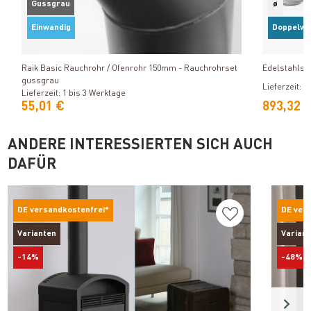
Gussgrau
ø
Einwandig
Doppelwa
Produkt ansehen
Raik Basic Rauchrohr / Ofenrohr 150mm - Rauchrohrset
Edelstahlsc
gussgrau
Lieferzeit: 1
Lieferzeit: 1 bis 3 Werktage
55,01 €
893,32 
ANDERE INTERESSIERTEN SICH AUCH
DAFÜR
DE versandkostenfrei*
DE ver
Varianten
Varian
-14%
-48%