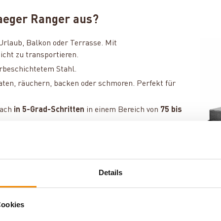
aeger Ranger aus?
 Urlaub, Balkon oder Terrasse. Mit
icht zu transportieren.
rbeschichtetem Stahl.
raten, räuchern, backen oder schmoren. Perfekt für
fach
in 5-Grad-Schritten
in einem Bereich von
75 bis
eiteten
Speisen bei 75 °C warmhalten
.
ttauffangschale
erleichtern die Reinigung
. Optional
Details
Verschmutzungen zu minimieren.
Cookies
n Fetteimer, eine Grillplatte aus Gusseisen sowie ein Garraum