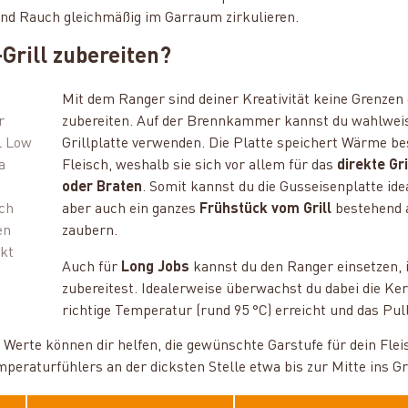
 und Rauch gleichmäßig im Garraum zirkulieren.
Grill zubereiten?
-
Mit dem Ranger sind deiner Kreativität keine Grenzen
r
zubereiten. Auf der Brennkammer kannst du wahlweise
l Low
Grillplatte verwenden. Die Platte speichert Wärme be
a
Fleisch, weshalb sie sich vor allem für das
direkte Gri
oder Braten
. Somit kannst du die Gusseisenplatte ide
uch
aber auch ein ganzes
Frühstück vom Grill
bestehend a
en
zaubern.
kt
Auch für
Long Jobs
kannst du den
Ranger einsetzen, 
zubereitest. Idealerweise überwachst du dabei die Ke
richtige Temperatur (rund 95 °C) erreicht und das Pull
e Werte können dir helfen, die gewünschte Garstufe für dein Fle
eraturfühlers an der dicksten Stelle etwa bis zur Mitte ins Gri