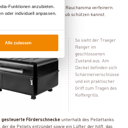
edia-Funktionen anzubieten.
ne Speisen mit einem einzigartigen Raucharoma verfeinern.
n oder individuell anpassen.
vor Witterungseinflüssen und Staub schützen kannst.
So sieht der Traeger
Alle zulassen
Ranger im
geschlossenen
Zustand aus. Am
Deckel befinden sich
Scharnierverschlüsse
und ein praktischer
Griff zum Tragen des
Koffergrills.
h gesteuerte Förderschnecke
unterhalb des Pellettanks
er die Pellets entzündet sowie ein Lüfter, der hilft, das