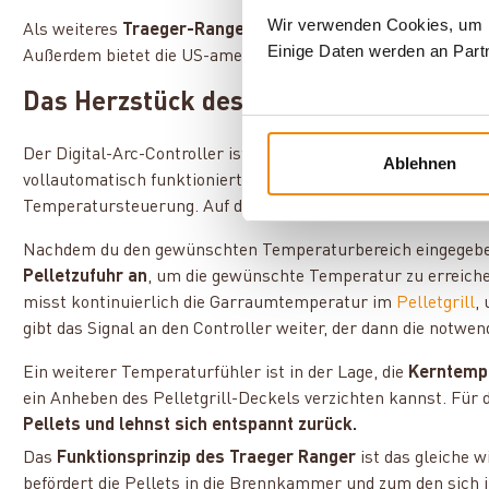
Wir verwenden Cookies, um In
Als weiteres
Traeger-Ranger-Zubehör
erhältst du Hartholzp
Einige Daten werden an Partn
Außerdem bietet die US-amerikanische Marke für den Ranger
Das Herzstück des Ranger: Digital-Arc
Der Digital-Arc-Controller ist das Herzstück des Ranger-Pell
Ablehnen
vollautomatisch funktioniert. Der digitale
Controller übern
Temperatursteuerung. Auf diese Weise gewährleistet er ein
Nachdem du den gewünschten Temperaturbereich eingegebe
Pelletzufuhr an
, um die gewünschte Temperatur zu erreiche
misst kontinuierlich die Garraumtemperatur im
Pelletgrill
,
gibt das Signal an den Controller weiter, der dann die not
Ein weiterer Temperaturfühler ist in der Lage, die
Kerntemp
ein Anheben des Pelletgrill-Deckels verzichten kannst. Für 
Pellets und lehnst sich entspannt zurück.
Das
Funktionsprinzip des Traeger Ranger
ist das gleiche w
befördert die Pellets in die Brennkammer und zum den sich in 