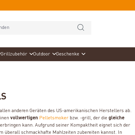
Grillzubehör
Outdoor
Geschenke
LS
on allen anderen Geräten des US-amerikanischen Herstellers ab.
einen
vollwertigen
Pelletsmoker
bzw. -grill, der die
gleiche
erbringen kann. Aufgrund seiner Kompaktheit eignet sich der
hm überall schmackhafte Mahlzeiten zubereiten kannst. In