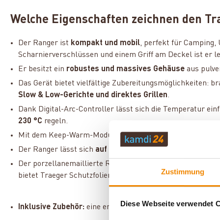
Welche Eigenschaften zeichnen den Tr
Der Ranger ist
kompakt und mobil
, perfekt für Camping,
Scharnierverschlüssen und einem Griff am Deckel ist er le
Er besitzt ein
robustes und massives Gehäuse
aus pulve
Das Gerät bietet vielfältige Zubereitungsmöglichkeiten: b
Slow & Low-Gerichte und direktes Grillen
.
Dank Digital-Arc-Controller lässt sich die Temperatur ein
230 °C
regeln.
Mit dem Keep-Warm-Modus kannst du bereits fertig zuber
Der Ranger lässt sich
auf Knopfdruck zünden
.
Der porzellanemaillierte Rost und die herausnehmbare Fe
Zustimmung
bietet Traeger Schutzfolien für das Ablaufblech an, um 
Diese Webseite verwendet 
Inklusive Zubehör:
eine entnehmbare Fettauffangschale, ei