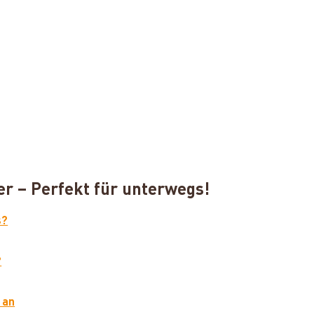
er – Perfekt für unterwegs!
s?
?
 an