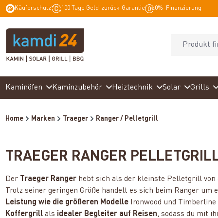
Käuferschutz
100 Tage Geld-zurück-Garantie
0%–Finanzierung
springen
Zur Hauptnavigation springen
Kaminöfen
Kaminzubehör
Heiztechnik
Solar
Grills
Home
Marken
Traeger
Ranger / Pelletgrill
TRAEGER RANGER PELLETGRIL
Der
Traeger Ranger
hebt sich als der kleinste Pelletgrill v
Trotz seiner geringen Größe handelt es sich beim Ranger um 
Leistung wie die größeren Modelle
Ironwood und Timberline 
Koffergrill
als
idealer Begleiter auf Reisen
, sodass du mit i