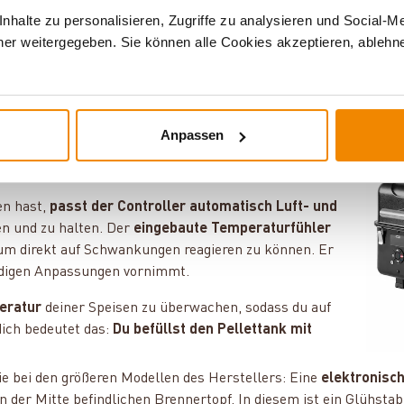
halte zu personalisieren, Zugriffe zu analysieren und Social-M
ellets, die abhängig von der Holzart, auf der sie basieren, dei
er weitergegeben. Sie können alle Cookies akzeptieren, ablehne
 eine passende Abdeckhaube an, mit der du deinen Pelletgrill 
-Controller
etgrills und sorgt dafür, dass das Gerät
Anpassen
immt die Pelletverbrennung
und damit auch die
e
konstante Grilltemperatur
.
n hast,
passt der Controller automatisch Luft- und
n und zu halten. Der
eingebaute Temperaturfühler
 um direkt auf Schwankungen reagieren zu können. Er
wendigen Anpassungen vornimmt.
eratur
deiner Speisen zu überwachen, sodass du auf
dich bedeutet das:
Du befüllst den Pellettank mit
ie bei den größeren Modellen des Herstellers: Eine
elektronisc
der Mitte befindlichen Brennertopf. In diesem ist ein Glühstab, d