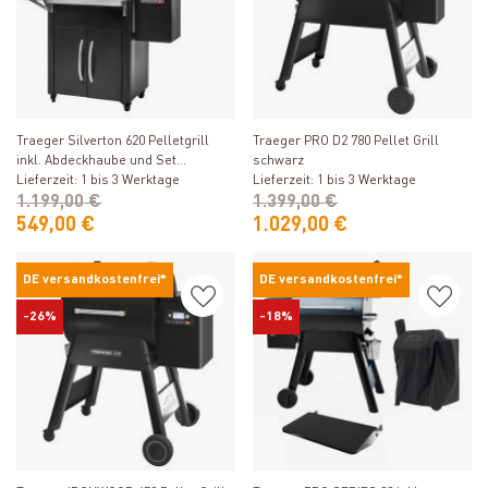
Produkt ansehen
Produkt ansehen
Traeger Silverton 620 Pelletgrill
Traeger PRO D2 780 Pellet Grill
inkl. Abdeckhaube und Set
schwarz
Ablaufbleche
Lieferzeit: 1 bis 3 Werktage
Lieferzeit: 1 bis 3 Werktage
1.199,00 €
1.399,00 €
549,00 €
1.029,00 €
DE versandkostenfrei*
DE versandkostenfrei*
-26%
-18%
Produkt ansehen
Produkt ansehen