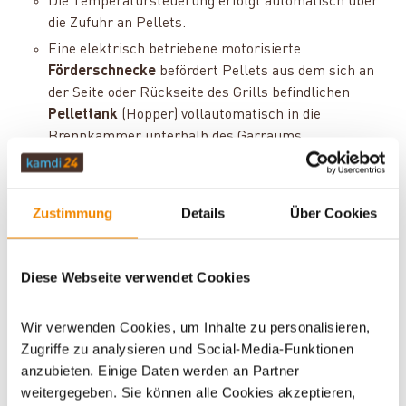
Die Temperatursteuerung erfolgt automatisch über
die Zufuhr an Pellets.
Eine elektrisch betriebene motorisierte
Förderschnecke
befördert Pellets aus dem sich an
der Seite oder Rückseite des Grills befindlichen
Pellettank
(Hopper) vollautomatisch in die
Brennkammer unterhalb des Garraums.
In der Brennkammer werden die Pellets mithilfe
eines Zündsystems, einer
Glühkerze
, entzündet.
Die Förderschnecke passt ihre
Zustimmung
Details
Über Cookies
Rotationsgeschwindigkeit so an, dass die Pellets
immer richtig portioniert in die Brennkammer
Diese Webseite verwendet Cookies
geraten. Die Temperatur des Grills wird über die
Geschwindigkeit der Förderschnecke und die
Portionierung der Pellets reguliert.
Wir verwenden Cookies, um Inhalte zu personalisieren,
Ein
Lüfter
verteilt Rauch und Hitze gleichmäßig im
Zugriffe zu analysieren und Social-Media-Funktionen
Garraum.
anzubieten. Einige Daten werden an Partner
weitergegeben. Sie können alle Cookies akzeptieren,
Die
Temperaturüberwachung und -regulierung