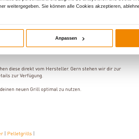
 einen optimalen Holzfeuergeschmack verleiht.
er weitergegeben. Sie können alle Cookies akzeptieren, ablehne
ten, wie es dir am besten gefällt. Die ModiFire-Schiene
(etwa die ModiFire-Guss-Grillplatte).
Anpassen
ochen oder grillen kannst.
hen diese direkt vom Hersteller. Gern stehen wir dir zur
ails zur Verfügung.
 deinen neuen Grill optimal zu nutzen.
er
|
Pelletgrills
|