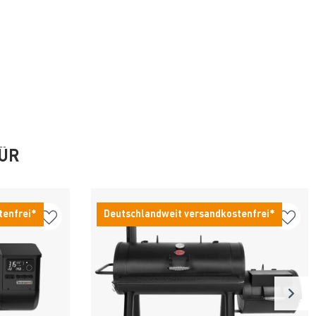
FÜR
tenfrei*
Deutschlandweit versandkostenfrei*