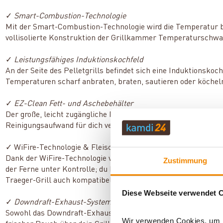
✓
Smart-Combustion-Technologie
Mit der Smart-Combustion-Technologie wird die Temperatur b
vollisolierte Konstruktion der Grillkammer Temperaturschwa
✓
Leistungsfähiges Induktionskochfeld
An der Seite des Pelletgrills befindet sich eine
Induktionskochp
Temperaturen scharf anbraten, braten, sautieren oder köchel
✓
EZ-Clean Fett- und Aschebehälter
Der große, leicht zugängliche EZ-Clean Fett- und Aschebehält
Reinigungsaufwand für dich verringert.
✓ WiFire-Technologie & Fleischthermometer
Dank der WiFire-Technologie von Traeger und den drahtlosen
Zustimmung
der Ferne unter Kontrolle; du kannst den Pelletgrill mithilfe
Traeger-Grill auch kompatibel mit Alexa- und Google-Home-G
Diese Webseite verwendet 
✓
Downdraft-Exhaust-System & Super-Smoke-Modus
Sowohl das Downdraft-Exhaust-System als auch der Super-Smo
Wir verwenden Cookies, um In