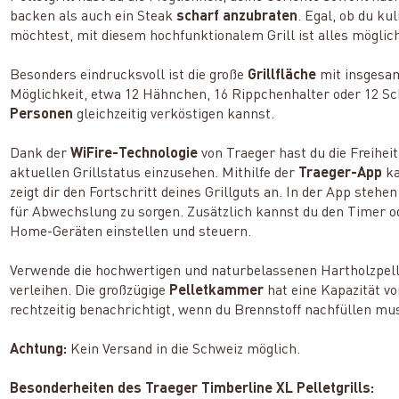
backen als auch ein Steak
scharf anzubraten
. Egal, ob du ku
möchtest, mit diesem hochfunktionalem Grill ist alles möglic
Besonders eindrucksvoll ist die große
Grillfläche
mit insgesa
Möglichkeit, etwa 12 Hähnchen, 16 Rippchenhalter oder 12 Sc
Personen
gleichzeitig verköstigen kannst.
Dank der
WiFire-Technologie
von Traeger hast du die Freiheit
aktuellen Grillstatus einzusehen. Mithilfe der
Traeger-App
k
zeigt dir den Fortschritt deines Grillguts an. In der App stehe
für Abwechslung zu sorgen. Zusätzlich kannst du den Timer o
Home-Geräten einstellen und steuern.
Verwende die hochwertigen und naturbelassenen Hartholzpel
verleihen. Die großzügige
Pelletkammer
hat eine Kapazität vo
rechtzeitig benachrichtigt, wenn du Brennstoff nachfüllen mu
Achtung:
Kein Versand in die Schweiz möglich.
Besonderheiten des Traeger Timberline XL Pelletgrills: