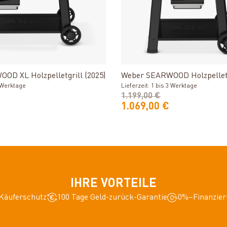
Produkt ansehen
Produkt ansehe
OD XL Holzpelletgrill (2025)
Weber SEARWOOD Holzpelletgr
3 Werktage
Lieferzeit: 1 bis 3 Werktage
1.199,00 €
1.069,00 €
IHRE VORTEILE
Käuferschutz
100 Tage Geld-zurück-Garantie
0%–Finanzier