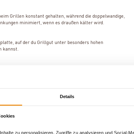
eim Grillen konstant gehalten, während die doppelwandige,
nkungen minimiert, wenn es draußen kälter wird.
latte, auf der du Grillgut unter besonders hohen
n kannst.
er sammelt Fetttropfen und Pelletasche, sodass sich der
 MEATER-Fleischthermometern hast du deinen Grill auch aus
Details
 der Traeger-App steuern und überwachen. Übrigens ist der
eräten.
Cookies
ke-Modus garantieren dir, dass während des Grillens
halte zu personalisieren, Zugriffe zu analysieren und Social-M