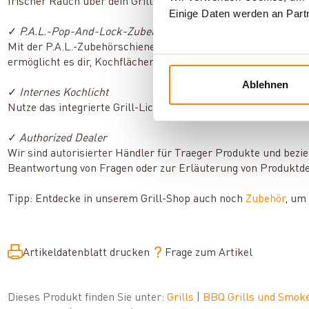
frischer Rauch über dein Grillgut strömt, was deinen Speisen
Einige Daten werden an Partn
✓
P.A.L.-Pop-And-Lock-Zubehörschiene & ModiFire-Zubehör
Mit der P.A.L.-Zubehörschiene kannst du dein Gerät so einrich
ermöglicht es dir, Kochflächen im Handumdrehen zu wechseln 
Ablehnen
✓
Internes Kochlicht
Nutze das integrierte Grill-Licht, damit du auch im Dunkeln k
✓
Authorized Dealer
Wir sind autorisierter Händler für Traeger Produkte und bezie
Beantwortung von Fragen oder zur Erläuterung von Produktdet
Tipp: Entdecke in unserem Grill-Shop auch noch
Zubehör
, um
Artikeldatenblatt drucken
Frage zum Artikel
Dieses Produkt finden Sie unter:
Grills
|
BBQ Grills und Smok