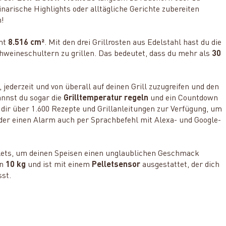
linarische Highlights oder alltägliche Gerichte zubereiten
h!
mt
8.516 cm²
. Mit den drei Grillrosten aus Edelstahl hast du die
hweineschultern zu grillen. Das bedeutet, dass du mehr als
30
, jederzeit und von überall auf deinen Grill zuzugreifen und den
annst du sogar die
Grilltemperatur regeln
und ein Countdown
n dir über 1.600 Rezepte und Grillanleitungen
zur Verfügung, um
der einen Alarm auch per Sprachbefehl mit Alexa- und Google-
lets, um deinen Speisen einen unglaublichen Geschmack
n
10 kg
und ist mit einem
Pelletsensor
ausgestattet, der dich
sst.