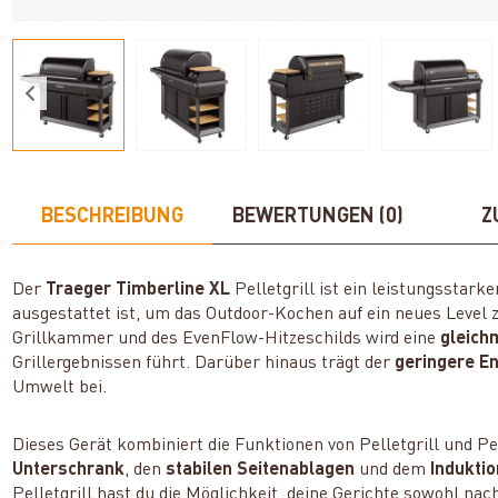
BESCHREIBUNG
BEWERTUNGEN (0)
Z
Der
Traeger Timberline XL
Pelletgrill ist ein leistungsstarke
ausgestattet ist, um das Outdoor-Kochen auf ein neues Level 
Grillkammer und des EvenFlow-Hitzeschilds wird eine
gleich
Grillergebnissen führt. Darüber hinaus trägt der
geringere E
Umwelt bei.
Dieses Gerät kombiniert die Funktionen von Pelletgrill und P
Unterschrank
, den
stabilen Seitenablagen
und dem
Indukti
Pelletgrill hast du die Möglichkeit, deine Gerichte sowohl nac