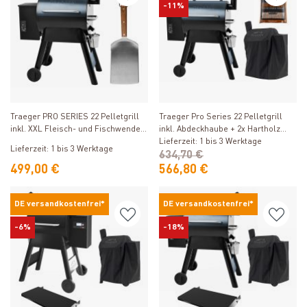
-11%
Produkt ansehen
Produkt ansehen
Traeger Pro Series 22 Pelletgrill
Traeger PRO SERIES 22 Pelletgrill
inkl. Abdeckhaube + 2x Hartholz
inkl. XXL Fleisch- und Fischwender
Pellets Hickory 9 kg
Lieferzeit: 1 bis 3 Werktage
rechteckig
Lieferzeit: 1 bis 3 Werktage
634,70 €
499,00 €
566,80 €
DE versandkostenfrei*
DE versandkostenfrei*
-6%
-18%