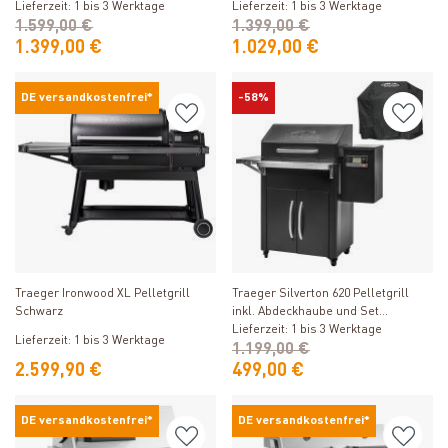
Lieferzeit: 1 bis 3 Werktage
Lieferzeit: 1 bis 3 Werktage
1.599,00 €
1.399,00 €
1.399,00 €
1.029,00 €
DE versandkostenfrei*
-58%
Produkt ansehen
Produkt ansehen
Traeger Silverton 620 Pelletgrill
Traeger Ironwood XL Pelletgrill
inkl. Abdeckhaube und Set
Schwarz
Ablaufbleche
Lieferzeit: 1 bis 3 Werktage
Lieferzeit: 1 bis 3 Werktage
1.199,00 €
2.599,90 €
499,00 €
DE versandkostenfrei*
DE versandkostenfrei*