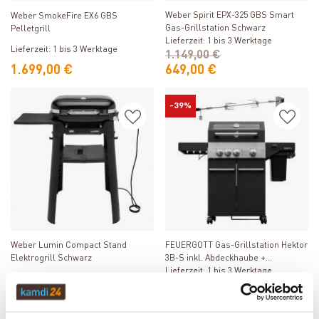
Weber Spirit EPX-325 GBS Smart
Weber SmokeFire EX6 GBS
Gas-Grillstation Schwarz
Pelletgrill
Lieferzeit: 1 bis 3 Werktage
Lieferzeit: 1 bis 3 Werktage
1.149,00 €
1.699,00 €
649,00 €
-39%
Produkt ansehen
Produkt ansehen
FEUERGOTT Gas-Grillstation Hektor
Weber Lumin Compact Stand
3B-S inkl. Abdeckhaube +
Elektrogrill Schwarz
Drehspieß
Lieferzeit: 1 bis 3 Werktage
Lieferzeit: 1 bis 3 Werktage
828,00 €
516,90 €
502,46 €