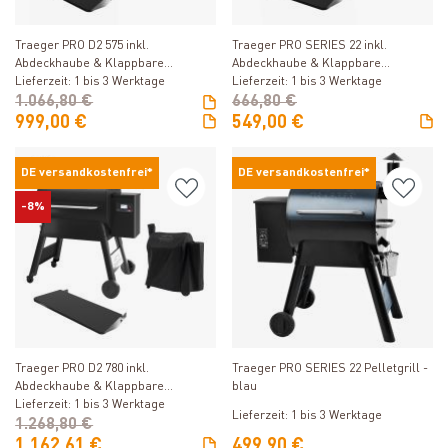
Produkt ansehen
Produkt ansehen
Traeger PRO D2 575 inkl.
Traeger PRO SERIES 22 inkl.
Abdeckhaube & Klappbare
Abdeckhaube & Klappbare
Frontablage
Lieferzeit: 1 bis 3 Werktage
Frontablage
Lieferzeit: 1 bis 3 Werktage
1.066,80 €
666,80 €
999,00 €
549,00 €
DE versandkostenfrei*
DE versandkostenfrei*
-8%
Produkt ansehen
Produkt ansehen
Traeger PRO D2 780 inkl.
Traeger PRO SERIES 22 Pelletgrill -
Abdeckhaube & Klappbare
blau
Frontablage
Lieferzeit: 1 bis 3 Werktage
Lieferzeit: 1 bis 3 Werktage
1.268,80 €
1.162,61 €
499,90 €