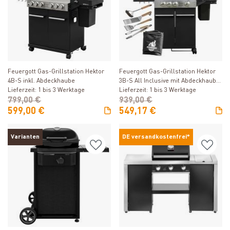
Produkt ansehen
Produkt ansehen
Feuergott Gas-Grillstation Hektor
Feuergott Gas-Grillstation Hektor
4B-S inkl. Abdeckhaube
3B-S All Inclusive mit Abdeckhaube,
Lieferzeit: 1 bis 3 Werktage
Drehspieß und 4-teiligem
Lieferzeit: 1 bis 3 Werktage
799,00 €
Grillbesteck
939,00 €
599,00 €
549,17 €
Varianten
DE versandkostenfrei*
Produkt ansehen
Produkt ansehen