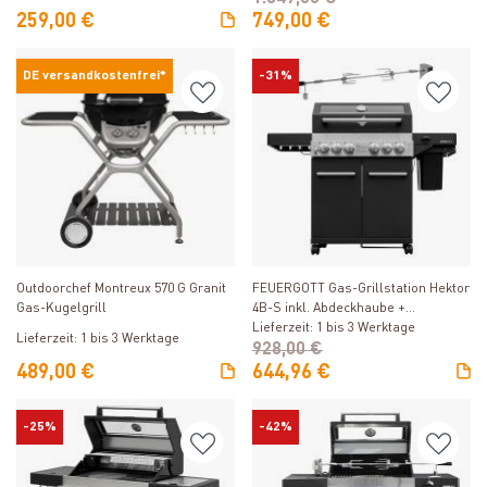
259,00 €
749,00 €
DE versandkostenfrei*
-31%
Produkt ansehen
Produkt ansehen
FEUERGOTT Gas-Grillstation Hektor
Outdoorchef Montreux 570 G Granit
4B-S inkl. Abdeckhaube +
Gas-Kugelgrill
Drehspieß
Lieferzeit: 1 bis 3 Werktage
Lieferzeit: 1 bis 3 Werktage
928,00 €
489,00 €
644,96 €
-25%
-42%