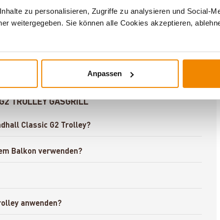
zweit erfolgen.
halte zu personalisieren, Zugriffe zu analysieren und Social-M
annst du auch in der Nähe geruchsempfindlicher Nachbarn
er weitergegeben. Sie können alle Cookies akzeptieren, ablehne
o der schwarze Korpus aus Aluminiumdruckguss eine elegante
Anpassen
G2 TROLLEY GASGRILL
ndhall Classic G2 Trolley?
 dem Balkon verwenden?
Trolley anwenden?