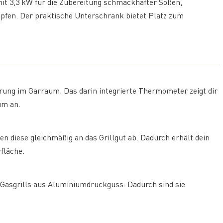
mit 3,3 kW für die Zubereitung schmackhafter Soßen,
pfen. Der praktische Unterschrank bietet Platz zum
rung im Garraum. Das darin integrierte Thermometer zeigt dir
um an.
n diese gleichmäßig an das Grillgut ab. Dadurch erhält dein
fläche.
l Gasgrills aus Aluminiumdruckguss. Dadurch sind sie