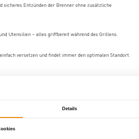
nd sicheres Entzünden der Brenner ohne zusätzliche
und Utensilien – alles griffbereit während des Grillens.
f einfach versetzen und findet immer den optimalen Standort.
n Grillen. Beim direkten Grillen wird das Grillgut klassisch
leisch, das nicht länger als 25 Minuten Garzeit benötigt. Für
ücke empfiehlt sich die indirekte Methode, bei der das
Details
 Arbeitshöhe von 90,5 cm passt der Grandhall Classic G2
Cookies
. Das Gewicht von 46,4 kg sorgt für einen stabilen Stand,