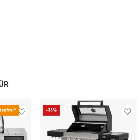
FÜR
tenfrei*
-36%