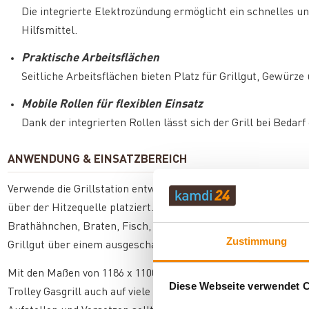
Die integrierte Elektrozündung ermöglicht ein schnelles u
Hilfsmittel.
Praktische Arbeitsflächen
Seitliche Arbeitsflächen bieten Platz für Grillgut, Gewürze 
Mobile Rollen für flexiblen Einsatz
Dank der integrierten Rollen lässt sich der Grill bei Bedar
ANWENDUNG & EINSATZBEREICH
Verwende die Grillstation entweder zum direkten oder indirekte
über der Hitzequelle platziert. Diese Methode eignet sich für F
Brathähnchen, Braten, Fisch, Rippchen und besonders zarte St
Zustimmung
Grillgut über einem ausgeschalteten Brenner platziert wird.
Mit den Maßen von 1186 x 1100 x 611 mm (H x B x T) und einer
Diese Webseite verwendet 
Trolley Gasgrill auch auf viele Balkone und kleinere Terrassen