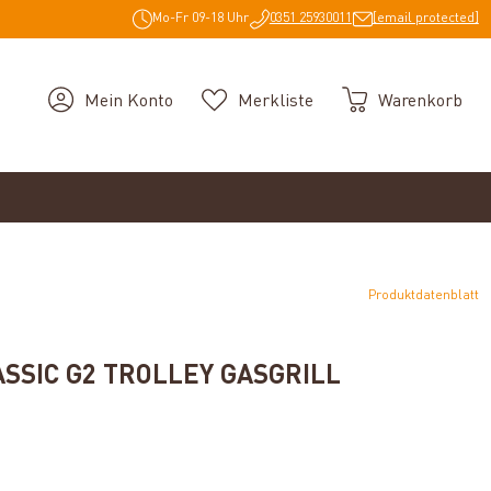
Mo-Fr 09-18 Uhr
0351 25930011
[email protected]
Mein Konto
Merkliste
Warenkorb
Produktdatenblatt
SSIC G2 TROLLEY GASGRILL