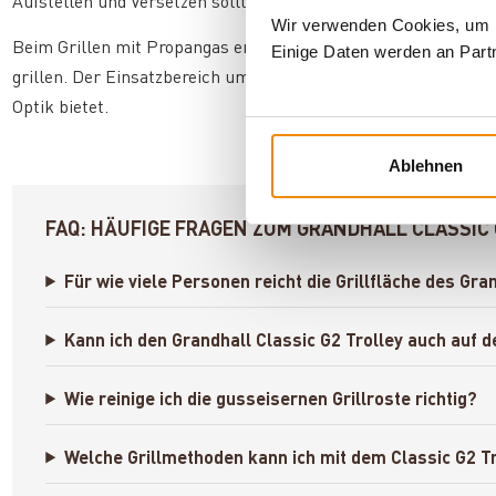
Aufstellen und Versetzen sollten grundsätzlich mindestens zu 
Wir verwenden Cookies, um In
Beim Grillen mit Propangas entsteht kein Rauch – deshalb k
Einige Daten werden an Partn
grillen. Der Einsatzbereich umfasst Garten und Terrasse, w
Optik bietet.
Ablehnen
FAQ: HÄUFIGE FRAGEN ZUM GRANDHALL CLASSIC 
Für wie viele Personen reicht die Grillfläche des Gra
Kann ich den Grandhall Classic G2 Trolley auch auf
Wie reinige ich die gusseisernen Grillroste richtig?
Welche Grillmethoden kann ich mit dem Classic G2 