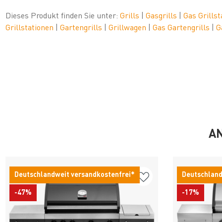
Dieses Produkt finden Sie unter:
Grills
|
Gasgrills
|
Gas Grills
Grillstationen
|
Gartengrills
|
Grillwagen
|
Gas Gartengrills
|
G
AN
Deutschlandweit versandkostenfrei*
Deutschland
-47%
-17%