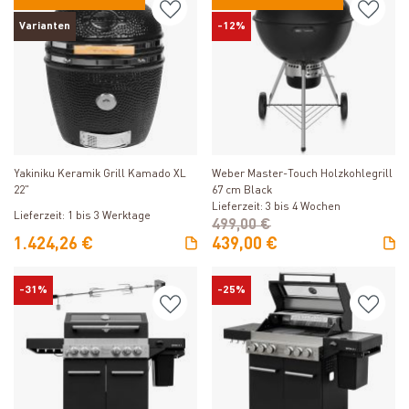
Varianten
-12%
Produkt ansehen
Produkt ansehen
Weber Master-Touch Holzkohlegrill
Yakiniku Keramik Grill Kamado XL
67 cm Black
22"
Lieferzeit: 3 bis 4 Wochen
Lieferzeit: 1 bis 3 Werktage
499,00 €
1.424,26 €
439,00 €
-31%
-25%