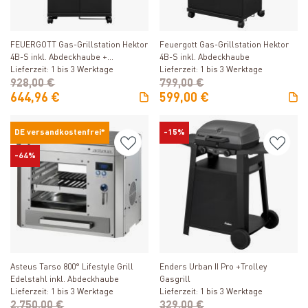
Produkt ansehen
Produkt ansehen
FEUERGOTT Gas-Grillstation Hektor
Feuergott Gas-Grillstation Hektor
4B-S inkl. Abdeckhaube +
4B-S inkl. Abdeckhaube
Drehspieß
Lieferzeit: 1 bis 3 Werktage
Lieferzeit: 1 bis 3 Werktage
928,00 €
799,00 €
644,96 €
599,00 €
DE versandkostenfrei*
-15%
-64%
Produkt ansehen
Produkt ansehen
Asteus Tarso 800° Lifestyle Grill
Enders Urban II Pro +Trolley
Edelstahl inkl. Abdeckhaube
Gasgrill
Lieferzeit: 1 bis 3 Werktage
Lieferzeit: 1 bis 3 Werktage
2.750,00 €
329,00 €