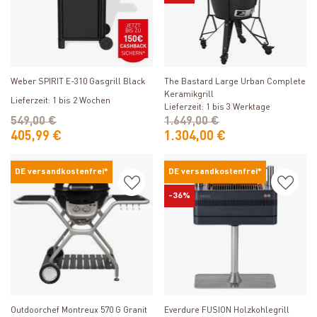
Produkt ansehen
Produkt ansehen
Weber SPIRIT E-310 Gasgrill Black
The Bastard Large Urban Complete
Keramikgrill
Lieferzeit: 1 bis 2 Wochen
Lieferzeit: 1 bis 3 Werktage
549,00 €
1.649,00 €
405,99 €
1.304,00 €
DE versandkostenfrei*
DE versandkostenfrei*
-36%
Produkt ansehen
Produkt ansehen
Outdoorchef Montreux 570 G Granit
Everdure FUSION Holzkohlegrill