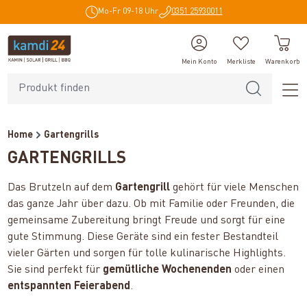
Mo-Fr 09-18 Uhr
0351 25930011
alt springen
Mein Konto
Merkliste
Warenkorb
Home
Gartengrills
GARTENGRILLS
Das Brutzeln auf dem
Gartengrill
gehört für viele Menschen
das ganze Jahr über dazu. Ob mit Familie oder Freunden, die
gemeinsame Zubereitung bringt Freude und sorgt für eine
gute Stimmung. Diese Geräte sind ein fester Bestandteil
vieler Gärten und sorgen für tolle kulinarische Highlights.
Sie sind perfekt für
gemütliche Wochenenden
oder einen
entspannten Feierabend
.