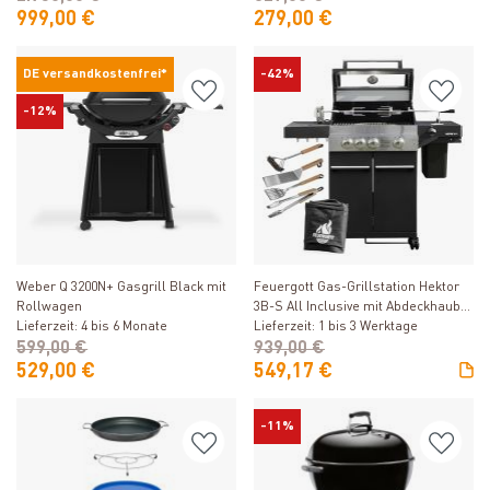
999,00 €
279,00 €
DE versandkostenfrei*
-42%
-12%
Produkt ansehen
Produkt ansehen
Weber Q 3200N+ Gasgrill Black mit
Feuergott Gas-Grillstation Hektor
Rollwagen
3B-S All Inclusive mit Abdeckhaube,
Lieferzeit: 4 bis 6 Monate
Drehspieß und 4-teiligem
Lieferzeit: 1 bis 3 Werktage
599,00 €
Grillbesteck
939,00 €
529,00 €
549,17 €
-11%