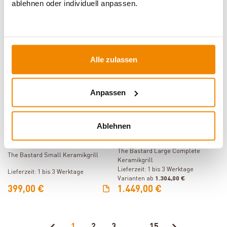
Lieferzeit: 1 bis 3 Werktage
ablehnen oder individuell anpassen.
Varianten ab
349,00 €
69,00 €
799,00 €
57,90 €
549,00 €
DE versandkostenfrei*
DE versandkostenfrei*
Alle zulassen
Varianten
Varianten
Anpassen
Ablehnen
Produkt ansehen
Produkt ansehen
The Bastard Large Complete
The Bastard Small Keramikgrill
Keramikgrill
Lieferzeit: 1 bis 3 Werktage
Lieferzeit: 1 bis 3 Werktage
Varianten ab
1.304,00 €
399,00 €
1.449,00 €
1
2
3
...
15