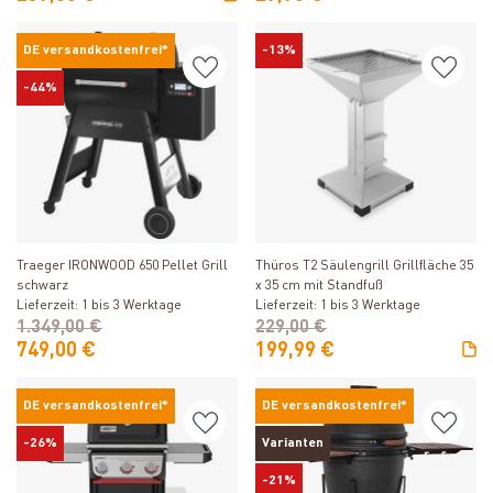
DE versandkostenfrei*
-13%
-44%
Produkt ansehen
Produkt ansehen
Traeger IRONWOOD 650 Pellet Grill
Thüros T2 Säulengrill Grillfläche 35
schwarz
x 35 cm mit Standfuß
Lieferzeit: 1 bis 3 Werktage
Lieferzeit: 1 bis 3 Werktage
1.349,00 €
229,00 €
749,00 €
199,99 €
DE versandkostenfrei*
DE versandkostenfrei*
-26%
Varianten
-21%