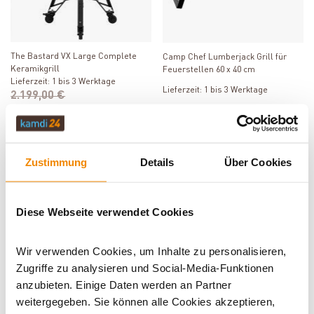
Produkt ansehen
Produkt ansehen
The Bastard VX Large Complete
Camp Chef Lumberjack Grill für
Keramikgrill
Feuerstellen 60 x 40 cm
Lieferzeit: 1 bis 3 Werktage
Lieferzeit: 1 bis 3 Werktage
2.199,00 €
1.852,28 €
44,00 €
Varianten
DE versandkostenfrei*
Zustimmung
Details
Über Cookies
-16%
Varianten
-31%
Diese Webseite verwendet Cookies
Wir verwenden Cookies, um Inhalte zu personalisieren,
Produkt ansehen
Produkt ansehen
Zugriffe zu analysieren und Social-Media-Funktionen
anzubieten. Einige Daten werden an Partner
Petromax Grill- und Feuerschale
Comfy Moments Glas-Feuerschale
fs38
Ø 60 cm
weitergegeben. Sie können alle Cookies akzeptieren,
Lieferzeit: 1 bis 3 Werktage