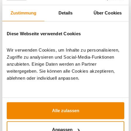
Zustimmung
Details
Über Cookies
Artikeldatenblatt drucken
Frage zum Artikel
Diese Webseite verwendet Cookies
Dieses Produkt finden Sie unter:
Grills
|
BBQ Grills und
Smoker
|
Pelletgrills
|
Gartengrills
|
Grillwagen
|
Pellet
Wir verwenden Cookies, um Inhalte zu personalisieren,
Grillwagen
Zugriffe zu analysieren und Social-Media-Funktionen
anzubieten. Einige Daten werden an Partner
weitergegeben. Sie können alle Cookies akzeptieren,
ablehnen oder individuell anpassen.
ZUBEHÖR
Alle zulassen
Varianten
Anpassen