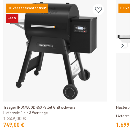
DE versandkostenfrei*
DE ver
-44%
Produkt ansehen
Traeger IRONWOOD 650 Pellet Grill schwarz
Masterbui
Lieferzeit: 1 bis 3 Werktage
Lieferzeit
1.349,00 €
749,00 €
1.699,