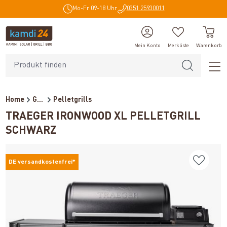
Mo-Fr 09-18 Uhr
0351 25930011
alt springen
Mein Konto
Merkliste
Warenkorb
Home
Grills
Pelletgrills
TRAEGER IRONWOOD XL PELLETGRILL
SCHWARZ
DE versandkostenfrei*