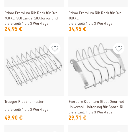
Produkt ansehen
Produkt ansehen
Primo Premium Rib Rack für Oval
Primo Premium Rib Rack für Oval
400 XL, 300 Large, 200 Junior und
400 XL
Kamado
Lieferzeit: 1 bis 3 Werktage
Lieferzeit: 1 bis 3 Werktage
24,95 €
34,95 €
Produkt ansehen
Produkt ansehen
Traeger Rippchenhalter
Everdure Quantum Steel Gourmet
Universal-Halterung für Spare-Ribs
Lieferzeit: 1 bis 3 Werktage
und Kebab-/Schaschlik-Spieße
Lieferzeit: 1 bis 3 Werktage
49,90 €
29,71 €