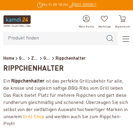
Mo-Fr 09-18 Uhr
0351 25930011
alt springen
Mein Konto
Merkliste
Warenkorb
Home
Grillzubehör
Zubehör
Grillhalter/Racks
Rippchenhalter
RIPPCHENHALTER
Ein
Rippchenhalter
ist das perfekte Grillzubehör für alle,
die krosse und zugleich saftige BBQ-Ribs vom Grill lieben.
Das Rack bietet Platz für mehrere Rippchen und gart diese
rundherum gleichmäßig und schonend. Überzeugen Sie sich
selbst von der vielfältigen Auswahl hochwertiger Marken in
unserem
Grill-Shop
und werden auch Sie zum Rippchen-
Profi!