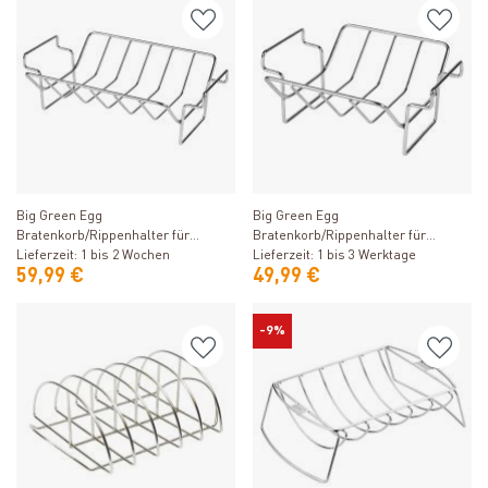
Produkt ansehen
Produkt ansehen
Big Green Egg
Big Green Egg
Bratenkorb/Rippenhalter für
Bratenkorb/Rippenhalter für
2XLarge, XLarge, Large
Lieferzeit: 1 bis 2 Wochen
Medium und Small
Lieferzeit: 1 bis 3 Werktage
59,99 €
49,99 €
-9%