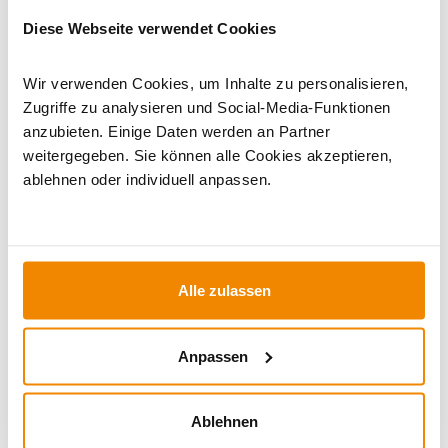
Kaminöfen in schwarz
|
Holzofen
|
Kaminofen 150 mm
Anschluss
|
Kaminofen 150 mm Anschluss hinten
|
Diese Webseite verwendet Cookies
Kaminofen Anschluss hinten
|
Kaminöfen mit externer
Luftzufuhr
|
Dauerbrandöfen
Wir verwenden Cookies, um Inhalte zu personalisieren,
Zugriffe zu analysieren und Social-Media-Funktionen
anzubieten. Einige Daten werden an Partner
weitergegeben. Sie können alle Cookies akzeptieren,
ablehnen oder individuell anpassen.
Alle zulassen
Ihr Berater zum Thema Öfen und
Anpassen
Kamine:
Silvio Wirth berät Sie gern rund um das Thema
Ablehnen
Kaminöfen. Keine Frage bleibt unbeantwortet, kein
Problem ungelöst. Haben Sie Fragen zu unseren