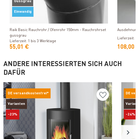
Gussgrau
Einwandig
Produkt ansehen
Raik Basic Rauchrohr / Ofenrohr 150mm - Rauchrohrset
Ausdehnungs
gussgrau
Lieferzeit: 
Lieferzeit: 1 bis 3 Werktage
55,01 €
108,00 
ANDERE INTERESSIERTEN SICH AUCH
DAFÜR
DE versandkostenfrei*
DE ver
Varianten
Varian
-23%
-24%