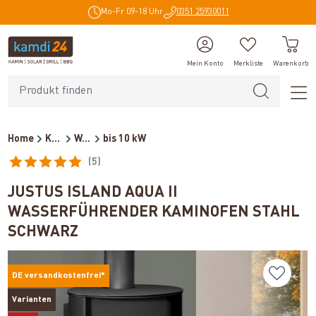
Mo-Fr 09-18 Uhr
0351 25930011
alt springen
Mein Konto
Merkliste
Warenkorb
Home
Kaminöfen
Wasserführende Kaminöfen
bis 10 kW
(5)
Durchschnittliche Bewertung von 5 von 5 Sternen
JUSTUS ISLAND AQUA II
WASSERFÜHRENDER KAMINOFEN STAHL
SCHWARZ
DE versandkostenfrei*
Varianten