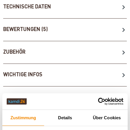
TECHNISCHE DATEN
BEWERTUNGEN (5)
ZUBEHÖR
WICHTIGE INFOS
Artikeldatenblatt drucken
Frage zum Artikel
Dieses Produkt finden Sie unter:
Kaminöfen
|
Zustimmung
Details
Über Cookies
Wasserführende Kaminöfen
|
bis 10 kW
|
Kaminofen A+
|