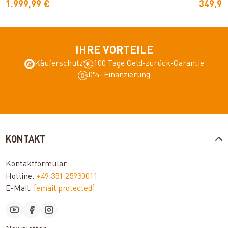
1.999,99 €
349,99
IHRE VORTEILE
Käuferschutz
100 Tage Geld-zurück-Garantie
0%–Finanzierung
KONTAKT
Kontaktformular
Hotline:
+49 351 25930011
E-Mail:
[email protected]