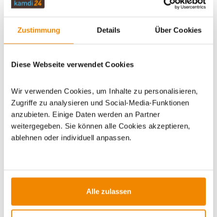
WICHTIGE INFOS
Zustimmung
Details
Über Cookies
Diese Webseite verwendet Cookies
Artikeldatenblatt drucken
Frage zum Artikel
Wir verwenden Cookies, um Inhalte zu personalisieren,
Dieses Produkt finden Sie unter:
Grills
|
Pizzaöfen
|
Gas-
Zugriffe zu analysieren und Social-Media-Funktionen
Pizzaöfen
|
Holz-Pizzaöfen
|
Gartengrills
|
Edelstahlgrills
anzubieten. Einige Daten werden an Partner
weitergegeben. Sie können alle Cookies akzeptieren,
ablehnen oder individuell anpassen.
ZUBEHÖR
Alle zulassen