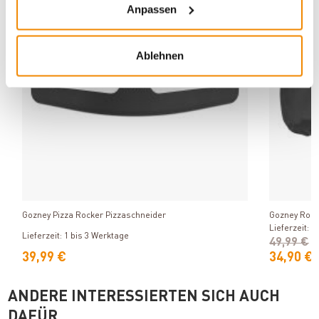
Varianten
-30%
Anpassen
Ablehnen
Produkt ansehen
Gozney Pizza Rocker Pizzaschneider
Gozney Roc
Lieferzeit: 1
Lieferzeit: 1 bis 3 Werktage
49,99 €
39,99 €
34,90 €
ANDERE INTERESSIERTEN SICH AUCH
DAFÜR