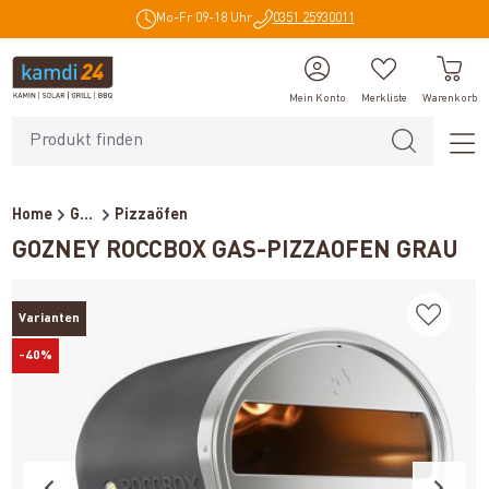
Mo-Fr 09-18 Uhr
0351 25930011
alt springen
Mein Konto
Merkliste
Warenkorb
Home
Grills
Pizzaöfen
GOZNEY ROCCBOX GAS-PIZZAOFEN GRAU
Varianten
-40%