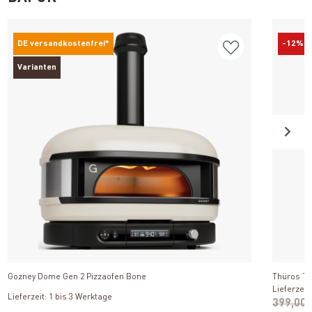
DE versandkostenfrei*
-12%
Varianten
Produkt ansehen
Gozney Dome Gen 2 Pizzaofen Bone
Thüros T4 
Lieferzeit
Lieferzeit: 1 bis 3 Werktage
399,00