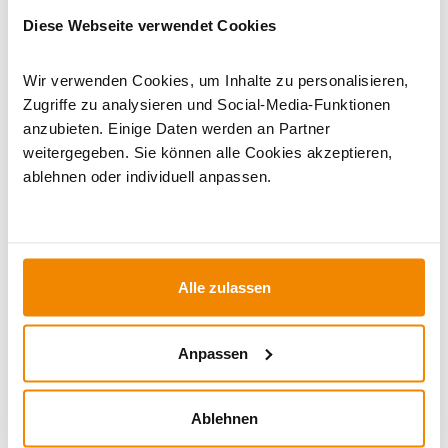
deinen Gasgrill einer Grundreinigung
Diese Webseite verwendet Cookies
unterziehen. Hier die wichtigsten Schritte:
Wir verwenden Cookies, um Inhalte zu personalisieren,
Zugriffe zu analysieren und Social-Media-Funktionen
Vorbereitung
1
anzubieten. Einige Daten werden an Partner
Gas abstellen und alle Regler auf
weitergegeben. Sie können alle Cookies akzeptieren,
Aus stellen. Den Grill vollständig
ablehnen oder individuell anpassen.
abkühlen lassen. Alle
herausnehmbaren Teile (Roste,
Flammenschutzbleche,
Fettauffangschale) entfernen.
Alle zulassen
Grillroste reinigen
2
Anpassen
Roste einweichen oder
ausbrennen, dann gründlich
Ablehnen
abbürsten. Bei hartnäckigen