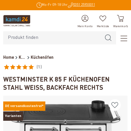
Mo-Fr 09-18 Uhr
0351 25930011
alt springen
Mein Konto
Merkliste
Warenkorb
Home
Kaminöfen
Küchenöfen
(1)
Durchschnittliche Bewertung von 5 von 5 Sternen
WESTMINSTER K 85 F KÜCHENOFEN
STAHL WEISS, BACKFACH RECHTS
DE versandkostenfrei*
Varianten