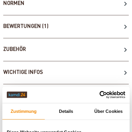
NORMEN
BEWERTUNGEN (1)
ZUBEHÖR
WICHTIGE INFOS
Artikeldatenblatt drucken
Frage zum Artikel
Zustimmung
Details
Über Cookies
Dieses Produkt finden Sie unter:
Kaminöfen
|
Küchenöfen
|
Kaminofen A+
|
Kaminofen 130 mm Rauchrohranschluss
|
Holzofen
|
Kaminofen Anschluss hinten
|
Kaminöfen in weiß
Diese Webseite verwendet Cookies