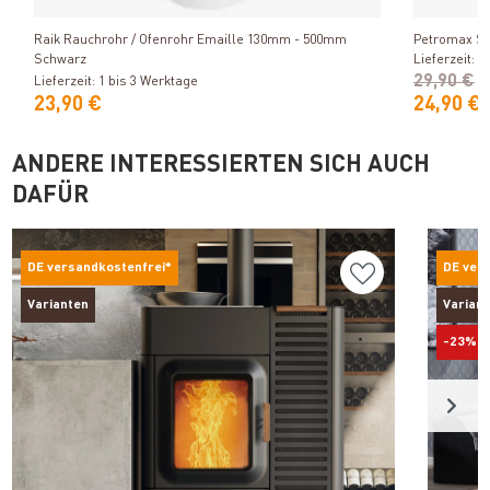
Produkt ansehen
Raik Rauchrohr / Ofenrohr Emaille 130mm - 500mm
Petromax Sc
Schwarz
Lieferzeit: 1
29,90 €
Lieferzeit: 1 bis 3 Werktage
23,90 €
24,90 €
ANDERE INTERESSIERTEN SICH AUCH
DAFÜR
DE versandkostenfrei*
DE ver
Varianten
Varian
-23%