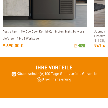
Produkt ansehen
Austroflamm Mo Duo Cook Kombi-Kaminofen Stahl Schwarz
Justus Au
Lieferzeit
Lieferzeit: 1 bis 3 Werktage
1.225,0
9.690,00 €
941,49
IHRE VORTEILE
Käuferschutz
100 Tage Geld-zurück-Garantie
0%–Finanzierung