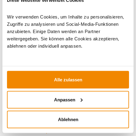
|
Dauerbrandöfen
Wir verwenden Cookies, um Inhalte zu personalisieren,
Zugriffe zu analysieren und Social-Media-Funktionen
anzubieten. Einige Daten werden an Partner
weitergegeben. Sie können alle Cookies akzeptieren,
ablehnen oder individuell anpassen.
Alle zulassen
Ihr Berater zum Thema Öfen und
Kamine:
Anpassen
Silvio Wirth berät Sie gern rund um das Thema
Kaminöfen. Keine Frage bleibt unbeantwortet, kein
Problem ungelöst. Haben Sie Fragen zu unseren
Ablehnen
Produkten? Dann kontaktieren Sie uns gern unter:
E-Mail:
[email protected]