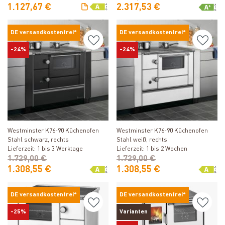
1.127,67 €
2.317,53 €
DE versandkostenfrei*
DE versandkostenfrei*
-24%
-24%
Produkt ansehen
Produkt ansehen
Westminster K76-90 Küchenofen
Westminster K76-90 Küchenofen
Stahl schwarz, rechts
Stahl weiß, rechts
Lieferzeit: 1 bis 3 Werktage
Lieferzeit: 1 bis 2 Wochen
1.729,00 €
1.729,00 €
1.308,55 €
1.308,55 €
DE versandkostenfrei*
DE versandkostenfrei*
-25%
Varianten