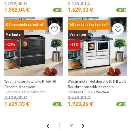
1.819,00 €
2.119,00 €
1.382,04 €
1.629,33 €
DE versandkostenfrei*
DE versandkostenfrei*
Varianten
Varianten
-23%
-21%
Produkt ansehen
Produkt ansehen
Westminster Holzherd K 76F-90
Westminster Holzherd K 85 F II weiß
Ceranfeld schwarz
Rauchrohranschluss rechts
Rauchrohranschluss links
Lieferzeit: 1 bis 2 Wochen
Lieferzeit: 1 bis 2 Wochen
2.119,00 €
2.449,00 €
1.629,33 €
1.923,26 €
1
2