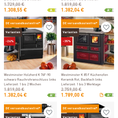
1.729,00 €
1.819,00 €
1.308,55 €
1.382,04 €
DE versandkostenfrei*
DE versandkostenfrei*
Varianten
Varianten
-24%
-35%
Produkt ansehen
Produkt ansehen
Westminster Holzherd K 76F-90
Westminster K 85 F Küchenofen
schwarz Rauchrohranschluss links
Keramik Rot, Backfach links
Lieferzeit: 1 bis 2 Wochen
Lieferzeit: 1 bis 3 Werktage
1.819,00 €
2.759,00 €
1.382,04 €
1.789,00 €
DE versandkostenfrei*
DE versandkostenfrei*
Varianten
Varianten