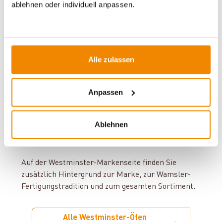
ablehnen oder individuell anpassen.
Braten und Backen, während die Kochplatte –
wahlweise aus Stahl, Gusseisen oder als Ceranfeld
– mehrere Speisen gleichzeitig zubereitet.
Scheibenspülung
und Schamott-Brennraum halten
die Verbrennung sauber.
Alle zulassen
Leistungen reichen von 6 kW bei den K 85-Familien
bis 7,9 kW bei K 76F-90. Verkleidungen in
Anpassen
emailliertem Stahl, Keramik oder Naturstein sowie
die Position des Backfachs wählen Sie über das
Varianten-Menü. Ihr Bezirksschornsteinfeger prüft
Ablehnen
Aufstellung und Abgasanlage vor der ersten
Inbetriebnahme.
Auf der Westminster-Markenseite finden Sie
zusätzlich Hintergrund zur Marke, zur Wamsler-
Fertigungstradition und zum gesamten Sortiment.
Alle Westminster-Öfen