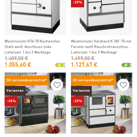
-25%
Produkt ansehen
Produkt ansehen
Westminster K76-70 Küchenofen
Westminster Holzherd K 76F-70 mit
Stahl weiß, Anschluss links
Fenster weiß Rauchrohranschluss
Lieferzeit: 1 bis 3 Werktage
rechts
Lieferzeit: 1 bis 3 Werktage
1.409,00 €
1.499,00 €
1.055,60 €
1.127,67 €
DE versandkostenfrei*
DE versandkostenfrei*
Varianten
Varianten
-25%
-25%
Produkt ansehen
Produkt ansehen