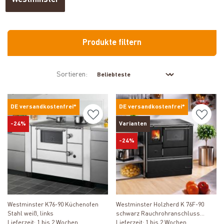
Westminster
Produkte filtern
Sortieren:
DE versandkostenfrei*
DE versandkostenfrei*
-24%
Varianten
-24%
Produkt ansehen
Produkt ansehen
Westminster K76-90 Küchenofen
Westminster Holzherd K 76F-90
Stahl weiß, links
schwarz Rauchrohranschluss
Lieferzeit: 1 bis 2 Wochen
rechts
Lieferzeit: 1 bis 2 Wochen