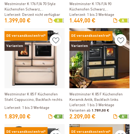
Westminster K 176 F/A 70 Style
Westminster K 176 F/A 90
Küchenofen Schwarz,
Küchenofen Schwarz,
Glaskeramikplatte, Backfach links
Lieferzeit: Derzeit nicht verfügbar
Glaskeramikplatte, Backfach rechts
Lieferzeit: 1 bis 3 Werktage
1.399,00 €
1.449,00 €
DE versandkostenfrei*
DE versandkostenfrei*
Varianten
Varianten
Produkt ansehen
Produkt ansehen
Westminster K 85 F Küchenofen
Westminster K 85 F Küchenofen
Stahl Cappuccino, Backfach rechts
Keramik Antik, Backfach links
Lieferzeit: 1 bis 3 Werktage
Lieferzeit: 1 bis 3 Werktage
Varianten ab
1.789,00 €
1.839,00 €
2.209,00 €
DE versandkostenfrei*
DE versandkostenfrei*