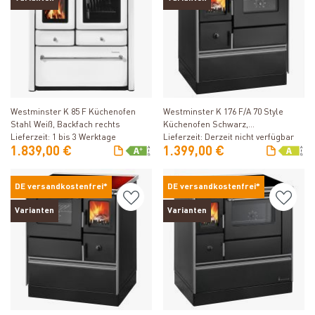
Produkt ansehen
Produkt ansehen
Westminster K 85 F Küchenofen
Westminster K 176 F/A 70 Style
Stahl Weiß, Backfach rechts
Küchenofen Schwarz,
Lieferzeit: 1 bis 3 Werktage
Glaskeramikplatte, Backfach rechts
Lieferzeit: Derzeit nicht verfügbar
1.839,00 €
1.399,00 €
DE versandkostenfrei*
DE versandkostenfrei*
Varianten
Varianten
Produkt ansehen
Produkt ansehen