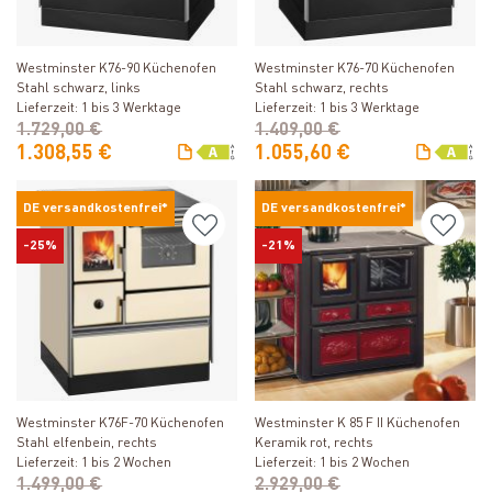
Produkt ansehen
Produkt ansehen
Westminster K76-90 Küchenofen
Westminster K76-70 Küchenofen
Stahl schwarz, links
Stahl schwarz, rechts
Lieferzeit: 1 bis 3 Werktage
Lieferzeit: 1 bis 3 Werktage
1.729,00 €
1.409,00 €
1.308,55 €
1.055,60 €
DE versandkostenfrei*
DE versandkostenfrei*
-25%
-21%
Produkt ansehen
Produkt ansehen
Westminster K76F-70 Küchenofen
Westminster K 85 F II Küchenofen
Stahl elfenbein, rechts
Keramik rot, rechts
Lieferzeit: 1 bis 2 Wochen
Lieferzeit: 1 bis 2 Wochen
1.499,00 €
2.929,00 €