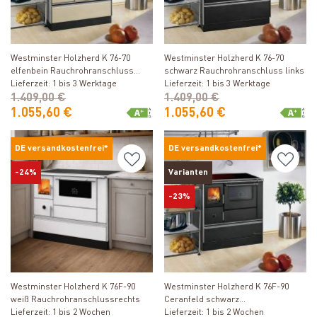
Produkt ansehen
Produkt ansehen
Westminster Holzherd K 76-70
Westminster Holzherd K 76-70
elfenbein Rauchrohranschluss
schwarz Rauchrohranschluss links
rechts
Lieferzeit: 1 bis 3 Werktage
Lieferzeit: 1 bis 3 Werktage
1.409,00 €
1.409,00 €
1.055,60 €
1.055,60 €
DE versandkostenfrei*
DE versandkostenfrei*
-24%
Varianten
-23%
Produkt ansehen
Produkt ansehen
Westminster Holzherd K 76F-90
Westminster Holzherd K 76F-90
weiß Rauchrohranschlussrechts
Ceranfeld schwarz
Lieferzeit: 1 bis 2 Wochen
Rauchrohranschluss rechts
Lieferzeit: 1 bis 2 Wochen