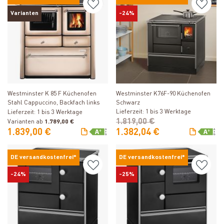
Varianten
-24%
Produkt ansehen
Produkt ansehen
Westminster K 85 F Küchenofen
Westminster K76F-90 Küchenofen
Stahl Cappuccino, Backfach links
Schwarz
Lieferzeit: 1 bis 3 Werktage
Lieferzeit: 1 bis 3 Werktage
1.819,00 €
Varianten ab
1.789,00 €
1.839,00 €
1.382,04 €
DE versandkostenfrei*
DE versandkostenfrei*
-24%
-25%