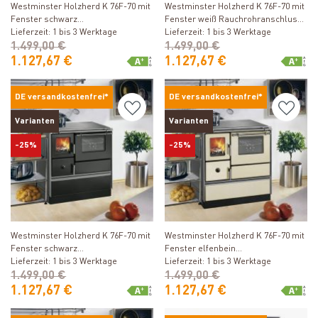
Westminster Holzherd K 76F-70 mit
Westminster Holzherd K 76F-70 mit
Fenster schwarz
Fenster weiß Rauchrohranschluss
Rauchrohranschluss rechts
Lieferzeit: 1 bis 3 Werktage
links
Lieferzeit: 1 bis 3 Werktage
1.499,00 €
1.499,00 €
1.127,67 €
1.127,67 €
DE versandkostenfrei*
DE versandkostenfrei*
Varianten
Varianten
-25%
-25%
Produkt ansehen
Produkt ansehen
Westminster Holzherd K 76F-70 mit
Westminster Holzherd K 76F-70 mit
Fenster schwarz
Fenster elfenbein
Rauchrohranschluss links
Lieferzeit: 1 bis 3 Werktage
Rauchrohranschluss links
Lieferzeit: 1 bis 3 Werktage
1.499,00 €
1.499,00 €
1.127,67 €
1.127,67 €