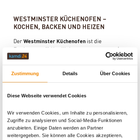
WESTMINSTER KÜCHENOFEN –
KOCHEN, BACKEN UND HEIZEN
Der
Westminster Küchenofen
ist die
Festbrennstoff-Herdlinie von
Westminster (by
Wamsler)
, die kamdi24 in sieben
Modellfamilien von der kompakten Style-Reihe
Zustimmung
Details
Über Cookies
bis zum Landhaus-Küchenherd mit
Keramikverkleidung führt. Jeder Westminster
Küchenofen verbindet Kochplatte, Backfach
Diese Webseite verwendet Cookies
und Raumheizung in einem Gerät –
unabhängig von Strom, Gas oder Öl.
Wir verwenden Cookies, um Inhalte zu personalisieren,
Zugriffe zu analysieren und Social-Media-Funktionen
Die Westminster-Küchenöfen basieren auf der
anzubieten. Einige Daten werden an Partner
Wamsler-Tradition des
bayerischen Doppelzugs
:
weitergegeben. Sie können alle Cookies akzeptieren,
Das Backfach mit Temperaturanzeige ermöglicht