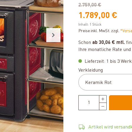
2.759,00 €
1.789,00 €
Inhalt:
1 Stück
Preise inkl. MwSt. zzgl.
*Vers
Schon
ab 30,06 € mtl.
fin
Ihre monatliche Rate und 
Lieferzeit: 1 bis 3 Wer
auswählen
Verkleidung
Artikel wird versandk