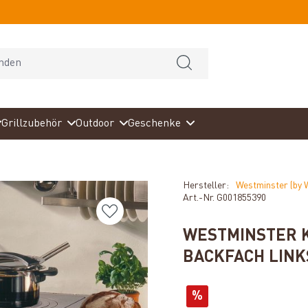
Grillzubehör
Outdoor
Geschenke
Hersteller:
Westminster (by 
Art.-Nr.
G001855390
WESTMINSTER K
BACKFACH LINK
%