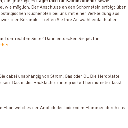
h
, ein großzügiges
Lagerfach für Kaminzubehör
sowie
l wie möglich. Der Anschluss an den Schornstein erfolgt über
nostalgischen Küchenofen bei uns mit einer Verkleidung aus
wertiger Keramik – treffen Sie Ihre Auswahl einfach über
f der rechten Seite? Dann entdecken Sie jetzt in
chts
.
e dabei unabhängig von Strom, Gas oder Öl. Die Herdplatte
sen. Das in der Backfachtür integrierte Thermometer lässt
he Flair, welches der Anblick der lodernden Flammen durch das