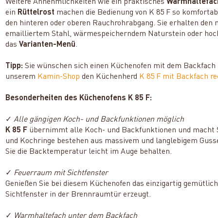
Weitere Annehmlichkeiten wie ein praktisches
Warmhaltefac
ein
Rüttelrost
machen die Bedienung von K 85 F so komfortabe
den hinteren oder oberen Rauchrohrabgang. Sie erhalten den 
emailliertem Stahl, wärmespeicherndem Naturstein oder hoch
das
Varianten-Menü
.
Tipp:
Sie wünschen sich einen Küchenofen mit dem Backfach au
unserem
Kamin-Shop
den Küchenherd
K 85 F mit Backfach re
Besonderheiten des Küchenofens K 85 F:
✓
Alle gängigen Koch- und Backfunktionen möglich
K 85 F
übernimmt alle Koch- und Backfunktionen und macht Si
und Kochringe bestehen aus massivem und langlebigem Gussei
Sie die Backtemperatur leicht im Auge behalten.
✓
Feuerraum mit Sichtfenster
Genießen Sie bei diesem Küchenofen das einzigartig gemütlic
Sichtfenster in der Brennraumtür erzeugt.
✓
Warmhaltefach unter dem Backfach