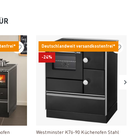
FÜR
tenfrei*
Deutschlandweit versandkostenfrei*
-24%
Produkt ansehen
nofen
Westminster K76-90 Küchenofen Stahl