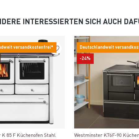
DERE INTERESSIERTEN SICH AUCH DA
ndweit versandkostenfrei*
Deutschlandweit versandkos
-24%
Produkt ansehen
Produkt ansehen
 K 85 F Küchenofen Stahl
Westminster K76F-90 Küche