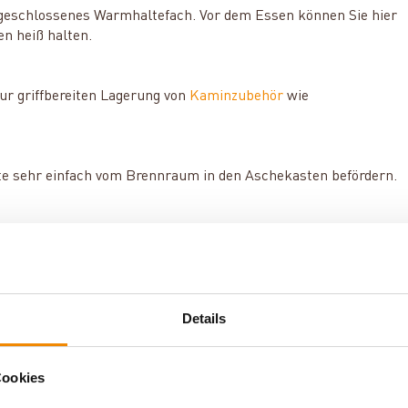
 geschlossenes Warmhaltefach. Vor dem Essen können Sie hier
en heiß halten.
ur griffbereiten Lagerung von
Kaminzubehör
wie
te sehr einfach vom Brennraum in den Aschekasten befördern.
u flexibel, ob Sie das Rauchrohr an der Ober- oder Rückseite
dungsmöglichkeiten: Puristen kommen mit den
Details
 Ihre Kosten. Sie erhalten
K 85 F
bei uns aber auch mit einer
en Sie Ihren Favoriten ganz einfach über das Varianten-
Cookies