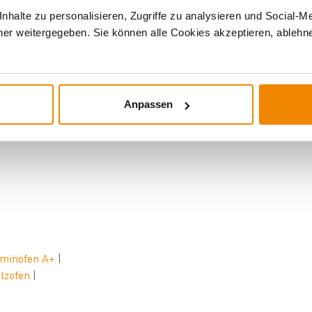
halte zu personalisieren, Zugriffe zu analysieren und Social-M
er weitergegeben. Sie können alle Cookies akzeptieren, ablehne
erungen
Anpassen
Teile für Ihren
Westminster-Küchenofen
. Benötigen Sie zum
minofen A+
|
lzofen
|