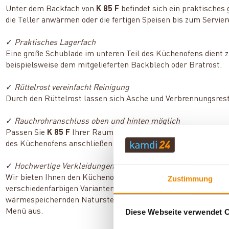
Unter dem Backfach von
K 85 F
befindet sich ein praktisches
die Teller anwärmen oder die fertigen Speisen bis zum Servier
✓
Praktisches Lagerfach
Eine große Schublade im unteren Teil des Küchenofens dient z
beispielsweise dem mitgelieferten Backblech oder Bratrost.
✓
Rüttelrost vereinfacht Reinigung
Durch den Rüttelrost lassen sich Asche und Verbrennungsres
✓
Rauchrohranschluss oben und hinten möglich
Passen Sie
K 85 F
Ihrer Raumgestaltung an und wählen Sie daz
des Küchenofens anschließen möchten.
✓
Hochwertige Verkleidungen
Wir bieten Ihnen den Küchenofen mit verschiedenen Verklei
Zustimmung
verschiedenfarbigen Varianten aus emailliertem Stahl voll auf
wärmespeichernden Naturstein- oder Keramikverkleidung. Wähl
Menü aus.
Diese Webseite verwendet 