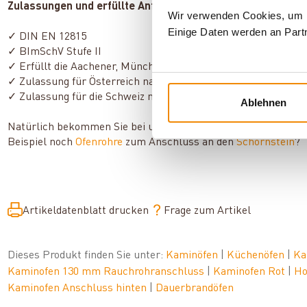
Zulassungen und erfüllte Anforderungen:
Wir verwenden Cookies, um In
Einige Daten werden an Partn
✓ DIN EN 12815
✓ BImSchV Stufe II
✓ Erfüllt die Aachener, Münchener und Regensburger Anford
✓ Zulassung für Österreich nach 15a B-VG
✓ Zulassung für die Schweiz nach VKF
Ablehnen
Natürlich bekommen Sie bei uns auch alle wichtigen Zubehör-
Beispiel noch
Ofenrohre
zum Anschluss an den
Schornstein
?
Artikeldatenblatt drucken
Frage zum Artikel
Dieses Produkt finden Sie unter:
Kaminöfen
|
Küchenöfen
|
Ka
Kaminofen 130 mm Rauchrohranschluss
|
Kaminofen Rot
|
Ho
Kaminofen Anschluss hinten
|
Dauerbrandöfen