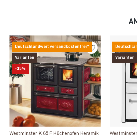
AN
Deutschlandweit versandkostenfrei*
Deutschla
Varianten
Varianten
-35%
Produkt ansehen
Westminster K 85 F Küchenofen Keramik
Westminster