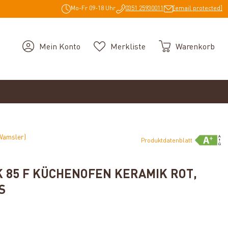
Mo-Fr 09-18 Uhr
0351 25930011
[email protected]
Mein Konto
Merkliste
Warenkorb
Wamsler)
Produktdatenblatt
 85 F KÜCHENOFEN KERAMIK ROT,
S